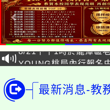
「本色祭」8/29、30
8/21下午1時於龍潭區
場熱烈登場!
YOUNG桃局內行報名
徵才活動。
8月14至27日，桃園
局官網。
115年桃園市運動會8/1
開!
最新消息-教
桃園市低收入戶享有免
田徑場及游泳池舉行。
大園自造教育及科技中心