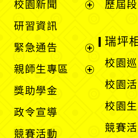
校園新聞
歷屆段
開
展
研習資訊
選
開
瑞坪
緊急通告
單
選
展
校園巡
親師生專區
單
開
展
校園活
獎助學金
選
開
校園生
政令宣導
單
選
競賽活
競賽活動
單