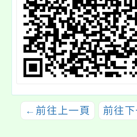
←
前往上一頁
前往下