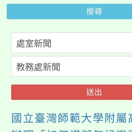
田徑場及游泳池舉行。
搜尋
大園自造教育及科技中心
視費優惠，中低收入戶
大溪自造教育及科技中心
份教師增能研習
半價優惠，詳情可洽有
淨零綠生活教案入校路
份教師研習
者。
115年食農教育專業人
會
程
送出
國立臺灣師範大學附屬