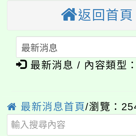
視費優惠，中低收入戶
返回首頁
大溪自造教育及科技中心
份教師增能研習
半價優惠，詳情可洽有
淨零綠生活教案入校路
份教師研習
者。
115年食農教育專業人
會
「本色祭」8/29、30
程
最新消息 / 內容類型
8/21下午1時於龍潭區
場熱烈登場!
YOUNG桃局內行報名
徵才活動。
8月14至27日，桃園
局官網。
最新消息首頁
/瀏覽：25
115年桃園市運動會8/1
開!
桃園市低收入戶享有免