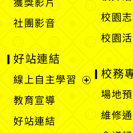
獲獎影片
單
選
校園志
社團影音
單
校園活
好站連結
校務
線上自主學習
展
場地預
教育宣導
開
維修通
好站連結
選