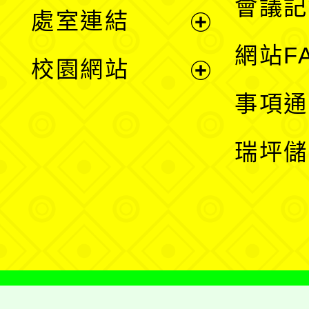
會議記
處室連結
單
展
網站F
校園網站
開
展
事項通
選
開
瑞坪儲
單
選
單