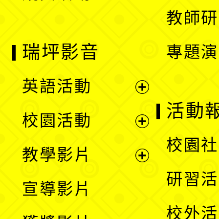
教師研
瑞坪影音
專題演
英語活動
展
活動
校園活動
開
展
校園社
教學影片
選
開
展
研習活
宣導影片
單
選
開
校外活