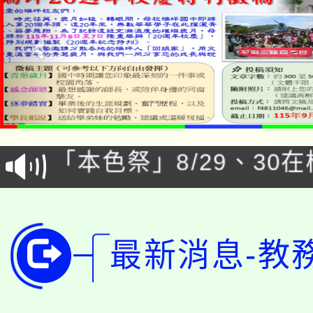
公告本校115學年度第1
「本色祭」8/29、30
代理(課)教師甄選結果
8/21下午1時於龍潭區
場熱烈登場!
告(尚有缺額)
YOUNG桃局內行報名
徵才活動。
最新消息-教
8月14至27日，桃園
局官網。
115年桃園市運動會8/1
開!