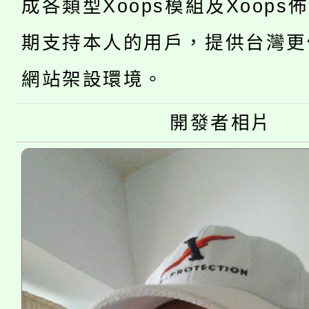
成各類型Xoops模組及Xoops
115年桃園市運動會8/1
開!
期支持本人的用戶，提供台灣更
桃園市低收入戶享有免
田徑場及游泳池舉行。
網站架設環境。
大園自造教育及科技中心
視費優惠，中低收入戶
大溪自造教育及科技中心
份教師增能研習
開發者相片
半價優惠，詳情可洽有
淨零綠生活教案入校路
份教師研習
者。
會