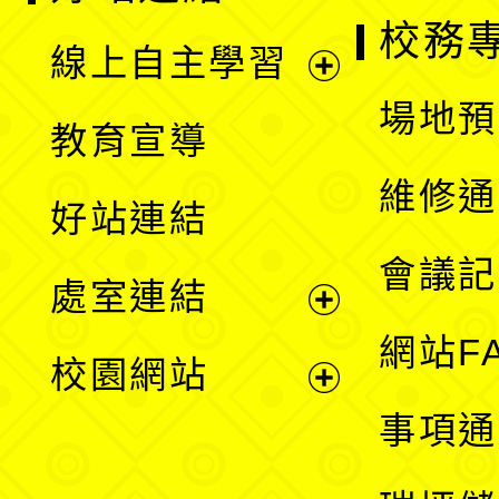
校務
線上自主學習
展
場地預
教育宣導
開
維修通
好站連結
選
會議記
處室連結
單
展
網站F
校園網站
開
展
事項通
選
開