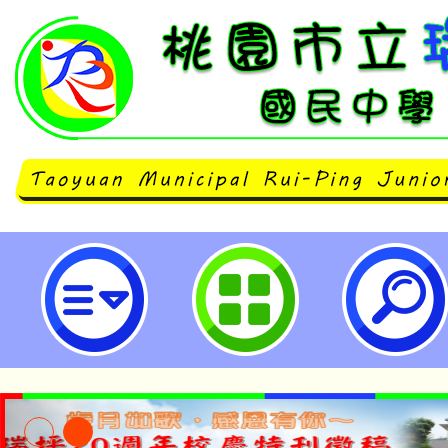
neilrpjhstyc網站設計者：徐嘉裕 N