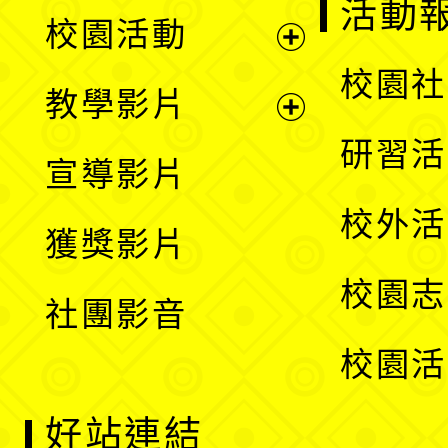
展
活動
校園活動
開
展
校園社
教學影片
選
開
展
研習活
宣導影片
單
選
開
校外活
獲獎影片
單
選
校園志
社團影音
單
校園活
好站連結