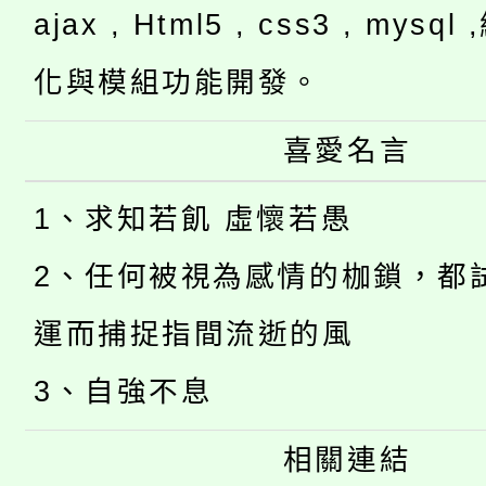
ajax , Html5 , css3 , mysq
化與模組功能開發。
喜愛名言
1、求知若飢 虛懷若愚
2、任何被視為感情的枷鎖，都
運而捕捉指間流逝的風
3、自強不息
相關連結