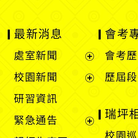
最新消息
會考
處室新聞
會考歷
展
校園新聞
歷屆段
開
展
研習資訊
選
開
瑞坪
緊急通告
單
選
展
校園巡