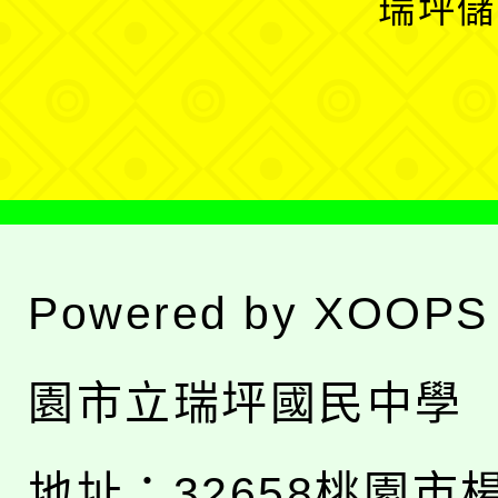
瑞坪儲
單
選
單
Powered by
XOOPS
園市立瑞坪國民中學
地址：
32658桃園市