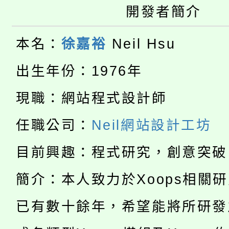
桃園市低收入戶享有免
開發者簡介
田徑場及游泳池舉行。
大園自造教育及科技中心
視費優惠，中低收入戶
本名：
徐嘉裕
Neil Hsu
大溪自造教育及科技中心
份教師增能研習
半價優惠，詳情可洽有
出生年份：1976年
淨零綠生活教案入校路
份教師研習
者。
現職：網站程式設計師
公告本校115學年度第1
會
任職公司：
Neil網站設計工坊
「本色祭」8/29、30
代理(課)教師甄選結果
目前興趣：程式研究，創意突破
8/21下午1時於龍潭區
場熱烈登場!
告(尚有缺額)
簡介：本人致力於Xoops相關
YOUNG桃局內行報名
徵才活動。
已有數十餘年，希望能將所研發
8月14至27日，桃園
局官網。