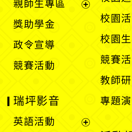
親師生專區
單
開
展
校園活
獎助學金
選
開
校園生
政令宣導
單
選
競賽活
競賽活動
單
教師研
瑞坪影音
專題演
英語活動