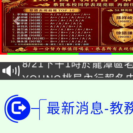
「本色祭」8/29、30
8/21下午1時於龍潭區
場熱烈登場!
YOUNG桃局內行報名
徵才活動。
8月14至27日，桃園
局官網。
115年桃園市運動會8/1
開!
最新消息-教
桃園市低收入戶享有免
田徑場及游泳池舉行。
大園自造教育及科技中心