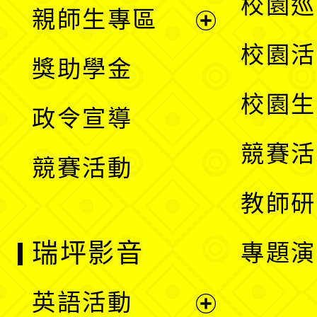
展
校園巡
親師生專區
單
開
展
校園活
獎助學金
選
開
校園生
政令宣導
單
選
競賽活
競賽活動
單
教師研
瑞坪影音
專題演
英語活動