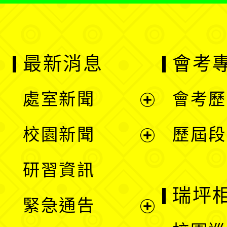
最新消息
會考
處室新聞
會考歷
展
校園新聞
歷屆段
開
展
研習資訊
選
開
瑞坪
緊急通告
單
選