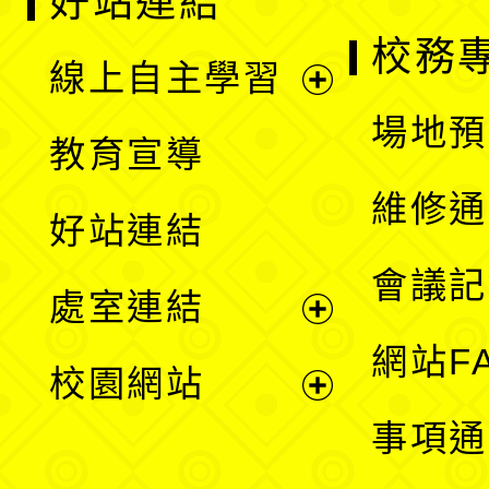
好站連結
校務
線上自主學習
展
場地預
教育宣導
開
維修通
好站連結
選
會議記
處室連結
單
展
網站F
校園網站
開
展
事項通
選