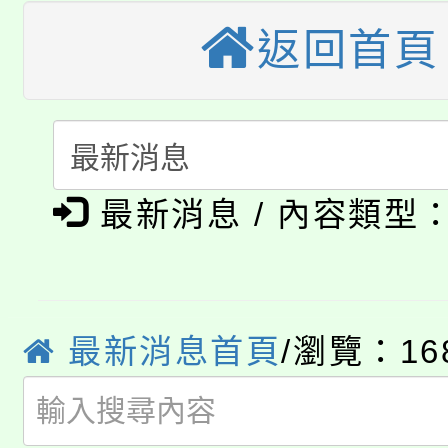
視費優惠，中低收入戶
返回首頁
大溪自造教育及科技中心
份教師增能研習
半價優惠，詳情可洽有
淨零綠生活教案入校路
份教師研習
者。
115年食農教育專業人
會
「本色祭」8/29、30
程
最新消息 / 內容類型
8/21下午1時於龍潭區
場熱烈登場!
YOUNG桃局內行報名
徵才活動。
8月14至27日，桃園
最新消息首頁
/瀏覽：16
局官網。
115年桃園市運動會8/1
開!