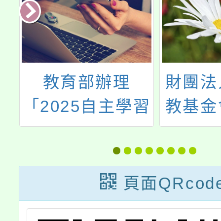
證
教育部辦理
財團法
）
「2025自主學習
教基金
節」
世界轉
素養教
上
頁面QRcod