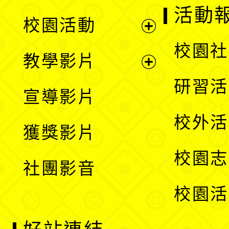
展
活動
校園活動
開
展
校園社
教學影片
選
開
展
研習活
宣導影片
單
選
開
校外活
獲獎影片
單
選
校園志
社團影音
單
校園活