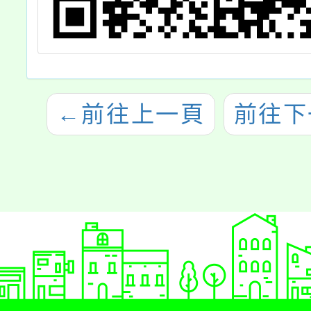
←
前往上一頁
前往下