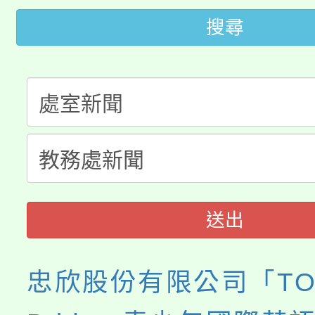
桃園市低收入戶享有免
田徑場及游泳池舉行。
搜尋
大園自造教育及科技中心
視費優惠，中低收入戶
大溪自造教育及科技中心
份教師增能研習
半價優惠，詳情可洽有
淨零綠生活教案入校路
份教師研習
者。
115年食農教育專業人
會
程
送出
忠欣股份有限公司「TO