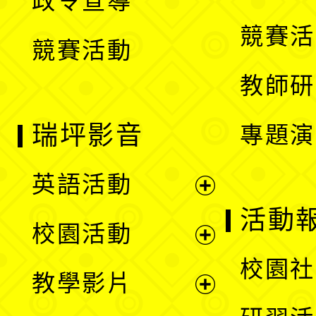
政令宣導
單
選
競賽活
競賽活動
單
教師研
瑞坪影音
專題演
英語活動
展
活動
校園活動
開
展
校園社
教學影片
選
開
展