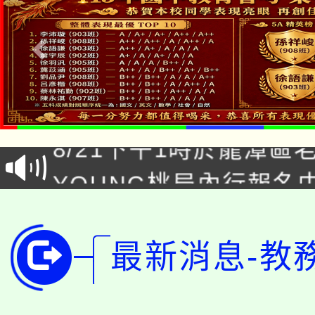
「本色祭」8/29、30
8/21下午1時於龍潭區
場熱烈登場!
YOUNG桃局內行報名
徵才活動。
8月14至27日，桃園
局官網。
115年桃園市運動會8/1
開!
最新消息-教
桃園市低收入戶享有免
田徑場及游泳池舉行。
大園自造教育及科技中心