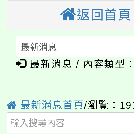
視費優惠，中低收入戶
返回首頁
大溪自造教育及科技中心
份教師增能研習
半價優惠，詳情可洽有
淨零綠生活教案入校路
份教師研習
者。
115年食農教育專業人
會
「本色祭」8/29、30
程
最新消息 / 內容類型
8/21下午1時於龍潭區
場熱烈登場!
YOUNG桃局內行報名
徵才活動。
8月14至27日，桃園
最新消息首頁
/瀏覽：19
局官網。
115年桃園市運動會8/1
開!