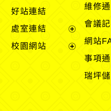
開
維修通
好站連結
選
會議記
處室連結
單
展
網站F
校園網站
開
展
事項通
選
開
瑞坪儲
單
選
單