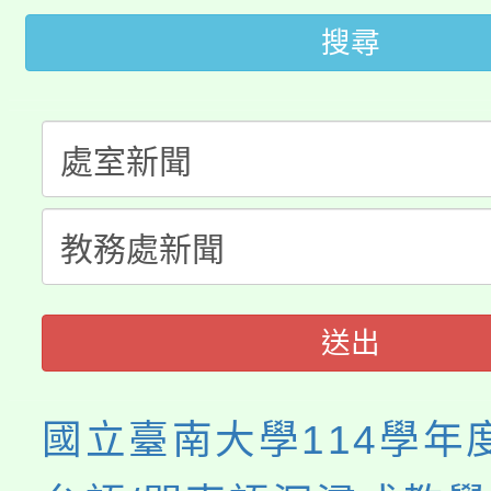
桃園市低收入戶享有免
田徑場及游泳池舉行。
搜尋
大園自造教育及科技中心
視費優惠，中低收入戶
大溪自造教育及科技中心
份教師增能研習
半價優惠，詳情可洽有
淨零綠生活教案入校路
份教師研習
者。
115年食農教育專業人
會
程
送出
國立臺南大學114學年