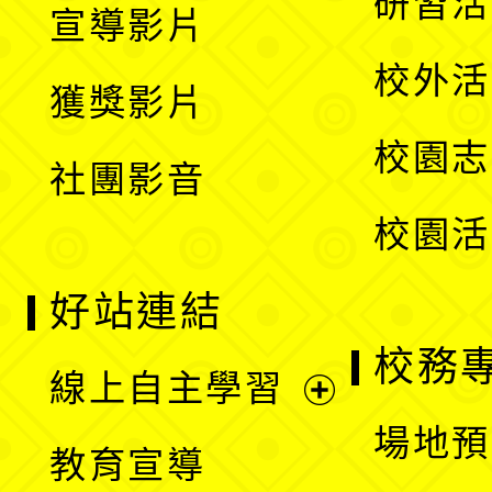
研習活
宣導影片
單
選
開
校外活
獲獎影片
單
選
校園志
社團影音
單
校園活
好站連結
校務
線上自主學習
展
場地預
教育宣導