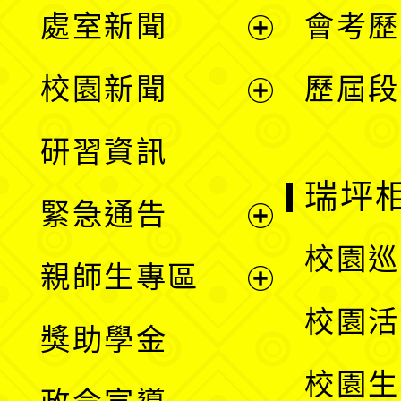
處室新聞
會考歷
展
校園新聞
歷屆段
開
展
研習資訊
選
開
瑞坪
緊急通告
單
選
展
校園巡
親師生專區
單
開
展
校園活
獎助學金
選
開
校園生