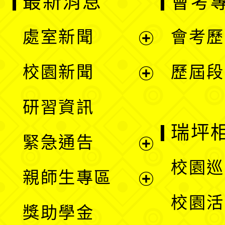
最新消息
會考
處室新聞
會考歷
展
校園新聞
歷屆段
開
展
研習資訊
選
開
瑞坪
緊急通告
單
選
展
校園巡
親師生專區
單
開
展
校園活
獎助學金
選