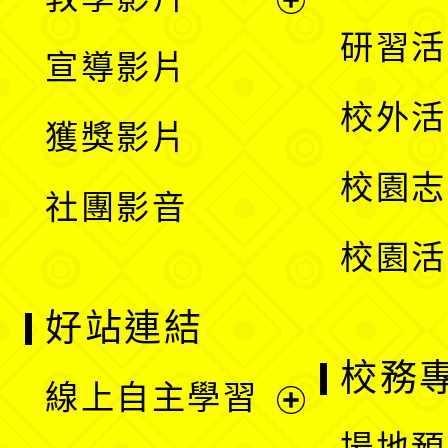
選
開
展
研習活
宣導影片
單
選
開
校外活
獲獎影片
單
選
校園志
社團影音
單
校園活
好站連結
校務
線上自主學習
展
場地預