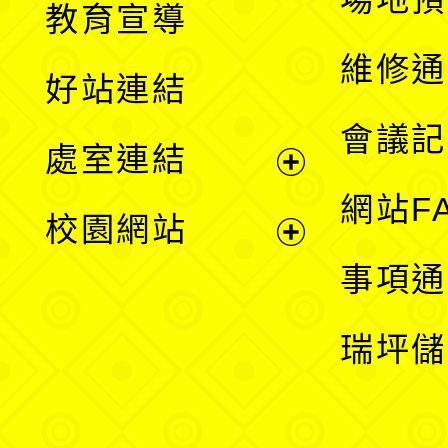
教育宣導
開
維修通
好站連結
選
會議記
處室連結
單
展
網站F
校園網站
開
展
事項通
選
開
瑞坪儲
單
選