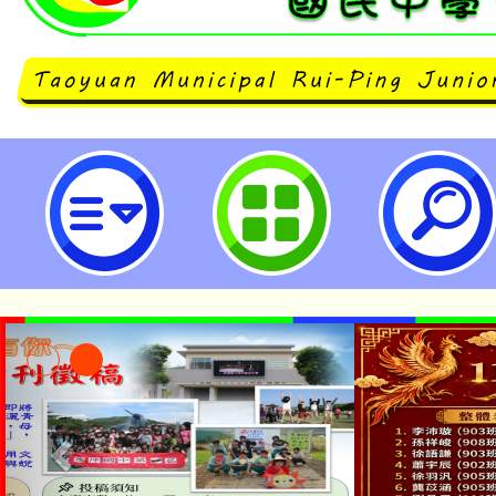
neilrpjhstyc網站設計者：徐嘉裕 N