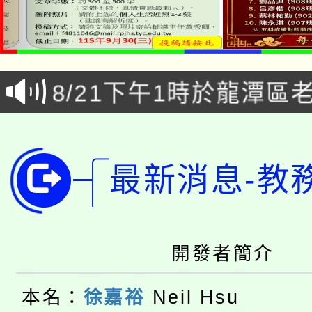
「本色祭」8/29、30
8/21下午1時於龍潭區
場熱烈登場!
YOUNG桃局內行報名
徵才活動。
8月14至27日，桃園
局官網。
最新消息-教
115年桃園市運動會8/1
開!
桃園市低收入戶享有免
田徑場及游泳池舉行。
開發者簡介
大園自造教育及科技中心
視費優惠，中低收入戶
大溪自造教育及科技中心
份教師增能研習
本名：
徐嘉裕
Neil Hsu
半價優惠，詳情可洽有