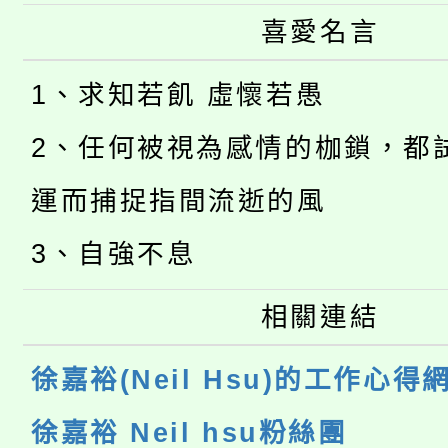
喜愛名言
1、求知若飢 虛懷若愚
2、任何被視為感情的枷鎖，都
運而捕捉指間流逝的風
3、自強不息
相關連結
徐嘉裕(Neil Hsu)的工作心得
徐嘉裕 Neil hsu粉絲團