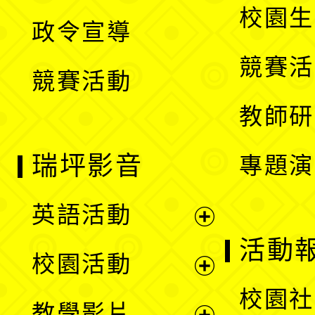
開
校園生
政令宣導
單
選
競賽活
競賽活動
單
教師研
瑞坪影音
專題演
英語活動
展
活動
校園活動
開
展
校園社
教學影片