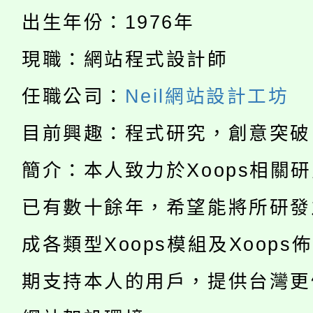
淨零綠生活教案入校路
份教師研習
出生年份：1976年
者。
115年食農教育專業人
會
現職：網站程式設計師
「本色祭」8/29、30
程
任職公司：
Neil網站設計工坊
8/21下午1時於龍潭區
場熱烈登場!
目前興趣：程式研究，創意突破
YOUNG桃局內行報名
徵才活動。
簡介：本人致力於Xoops相關
8月14至27日，桃園
局官網。
已有數十餘年，希望能將所研發
115年桃園市運動會8/1
開!
成各類型Xoops模組及Xoops
桃園市低收入戶享有免
田徑場及游泳池舉行。
期支持本人的用戶，提供台灣更
大園自造教育及科技中心
視費優惠，中低收入戶