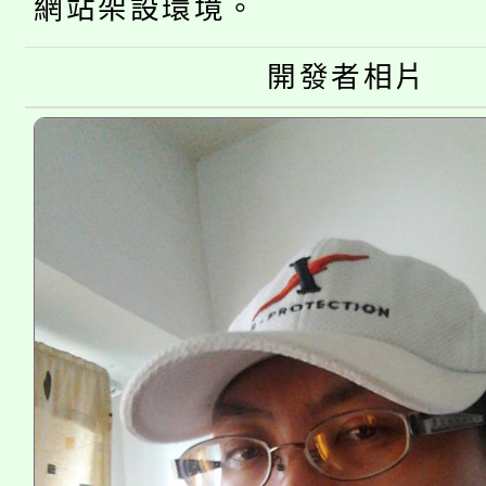
網站架設環境。
大溪自造教育及科技中心
份教師增能研習
半價優惠，詳情可洽有
淨零綠生活教案入校路
開發者相片
份教師研習
者。
115年食農教育專業人
會
程