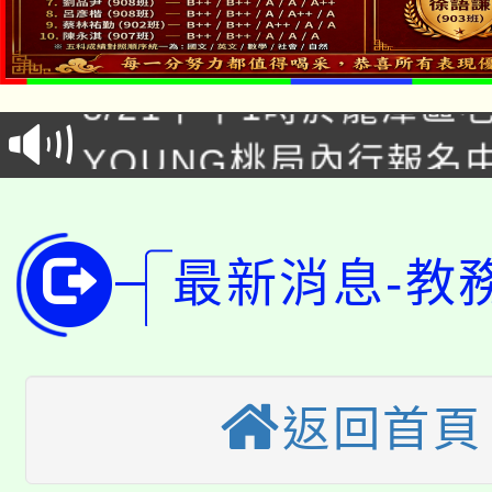
「本色祭」8/29、30
8/21下午1時於龍潭區
場熱烈登場!
YOUNG桃局內行報名
徵才活動。
8月14至27日，桃園
局官網。
115年桃園市運動會8/1
開!
最新消息-教
桃園市低收入戶享有免
田徑場及游泳池舉行。
大園自造教育及科技中心
視費優惠，中低收入戶
大溪自造教育及科技中心
返回首頁
份教師增能研習
半價優惠，詳情可洽有
淨零綠生活教案入校路
份教師研習