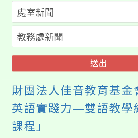
淨零綠生活教案入校路
份教師研習
者。
115年食農教育專業人
會
程
送出
財團法人佳音教育基金
英語實踐力—雙語教學
課程」