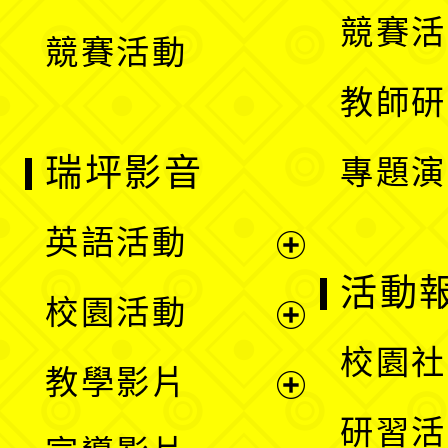
選
競賽活
競賽活動
單
教師研
瑞坪影音
專題演
英語活動
展
活動
校園活動
開
展
校園社
教學影片
選
開
展
研習活