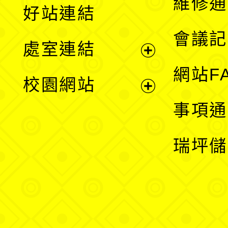
維修通
好站連結
選
會議記
處室連結
單
展
網站F
校園網站
開
展
事項通
選
開
瑞坪儲
單
選
單