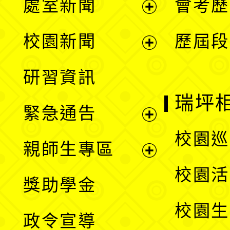
處室新聞
會考歷
展
校園新聞
歷屆段
開
展
研習資訊
選
開
瑞坪
緊急通告
單
選
展
校園巡
親師生專區
單
開
展
校園活
獎助學金
選
開
校園生
政令宣導
單