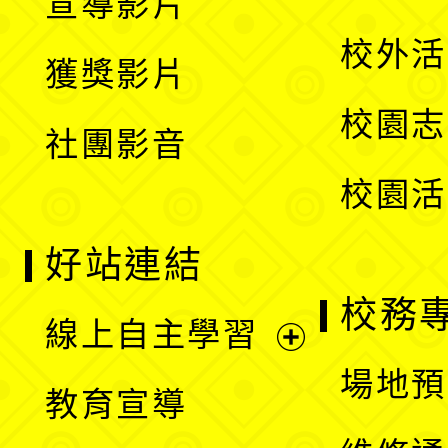
宣導影片
單
選
開
校外活
獲獎影片
單
選
校園志
社團影音
單
校園活
好站連結
校務
線上自主學習
展
場地預
教育宣導
開