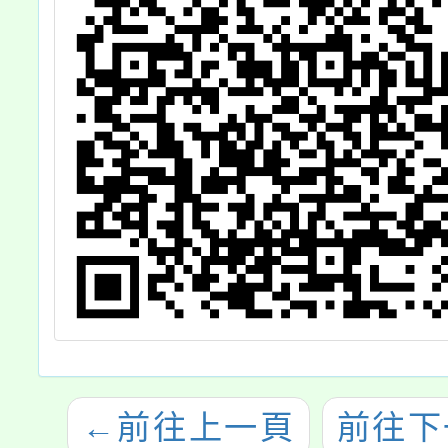
←
前往上一頁
前往下