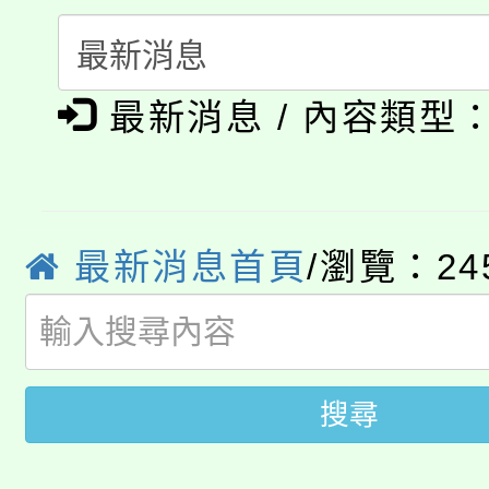
者。
115年食農教育專業人
會
「本色祭」8/29、30
程
最新消息 / 內容類型
8/21下午1時於龍潭區
場熱烈登場!
YOUNG桃局內行報名
徵才活動。
8月14至27日，桃園
局官網。
最新消息首頁
/瀏覽：24
115年桃園市運動會8/1
開!
桃園市低收入戶享有免
田徑場及游泳池舉行。
大園自造教育及科技中心
搜尋
視費優惠，中低收入戶
大溪自造教育及科技中心
份教師增能研習
半價優惠，詳情可洽有