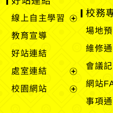
好站連結
校務
線上自主學習
展
場地預
教育宣導
開
維修通
好站連結
選
會議記
處室連結
單
展
網站F
校園網站
開
展
事項通
選