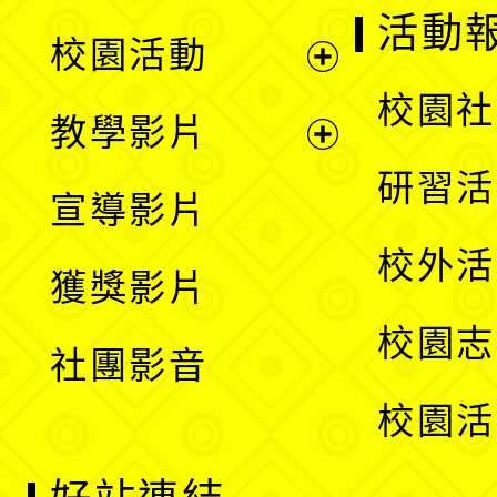
展
活動
校園活動
開
展
校園社
教學影片
選
開
展
研習活
宣導影片
單
選
開
校外活
獲獎影片
單
選
校園志
社團影音
單
校園活