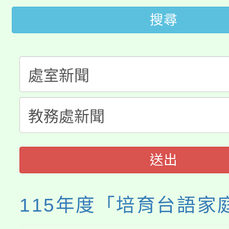
桃園市低收入戶享有免
田徑場及游泳池舉行。
搜尋
大園自造教育及科技中心
視費優惠，中低收入戶
大溪自造教育及科技中心
份教師增能研習
半價優惠，詳情可洽有
淨零綠生活教案入校路
份教師研習
者。
115年食農教育專業人
會
程
送出
115年度「培育台語家