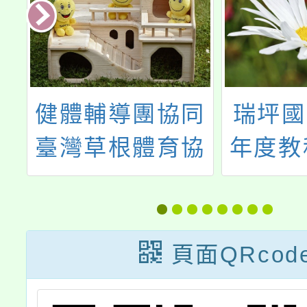
0
健體輔導團協同
瑞坪國
會
臺灣草根體育協
年度教
會辦理「2024草
根送桃園場」
頁面QRcod