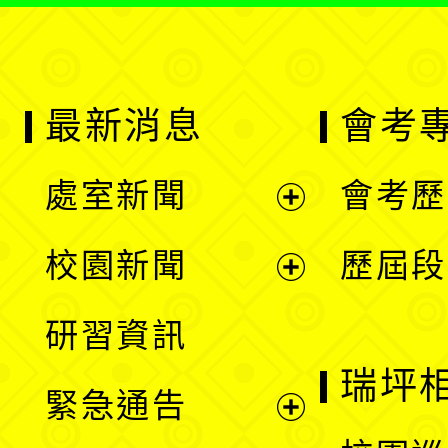
最新消息
會考
處室新聞
會考歷
展
校園新聞
歷屆段
開
展
研習資訊
選
開
瑞坪
緊急通告
單
選