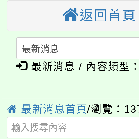
大園自造教育及科技中心
視費優惠，中低收入戶
返回首頁
大溪自造教育及科技中心
份教師增能研習
半價優惠，詳情可洽有
淨零綠生活教案入校路
份教師研習
者。
115年食農教育專業人
會
最新消息 / 內容類型
「本色祭」8/29、30
程
8/21下午1時於龍潭區
場熱烈登場!
YOUNG桃局內行報名
徵才活動。
最新消息首頁
/瀏覽：13
8月14至27日，桃園
局官網。
115年桃園市運動會8/1
開!