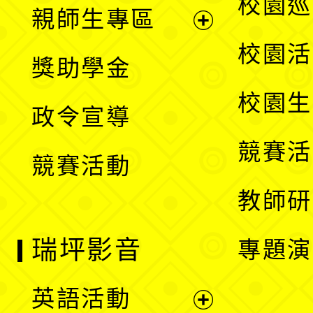
展
校園巡
親師生專區
單
開
展
校園活
獎助學金
選
開
校園生
政令宣導
單
選
競賽活
競賽活動
單
教師研
瑞坪影音
專題演
英語活動