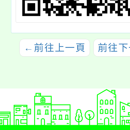
←
前往上一頁
前往下