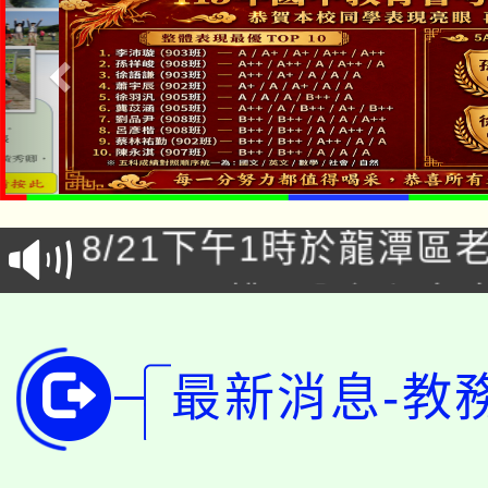
「本色祭」8/29、30
8/21下午1時於龍潭區
場熱烈登場!
YOUNG桃局內行報名
徵才活動。
8月14至27日，桃園
局官網。
最新消息-教
115年桃園市運動會8/1
開!
桃園市低收入戶享有免
田徑場及游泳池舉行。