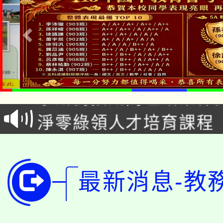
淨零綠生活教案入校路
115年食農教育專業人
會
學期銜接期間理賠案件
程
淨零綠領人才培育課程
學籍身 分審查程序及
公告本校115學年度第1
版
「2026金融保險知識
代理(課)教師甄選結果(
最新消息-教
桃園市115學年度學生
車」活動
公告本校115學年度第
生本土語及新住民語歌