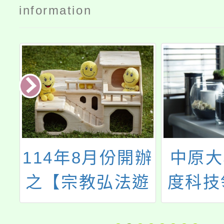
information
性
114年8月份開辦
中原大
專
之【宗教弘法遊
度科技
體
戲學】佛教桌遊
活科技