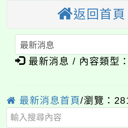
公告本校115學年度第
代理(課)教師甄選結果(
返回首頁
轉知中國文化大學推廣
代理(課)教師甄選結果(
淨零綠生活教案入校路
《TA101》溝通分析
115年食農教育專業人
會
程，歡迎學生輔導中心
最新消息 / 內容類型
學期銜接期間理賠案件
程
心理、諮商輔導、社會
淨零綠領人才培育課程
學籍身 分審查程序及
系所師生報名參加。
公告本校115學年度第1
版
最新消息首頁
/瀏覽：28
「2026金融保險知識
代理(課)教師甄選結果(
桃園市115學年度學生
車」活動