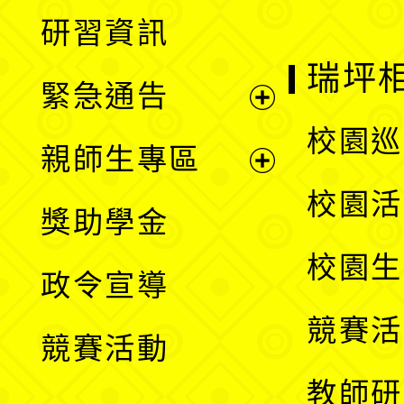
展
研習資訊
選
開
瑞坪
緊急通告
單
選
展
校園巡
親師生專區
單
開
展
校園活
獎助學金
選
開
校園生
政令宣導
單
選
競賽活
競賽活動
單
教師研