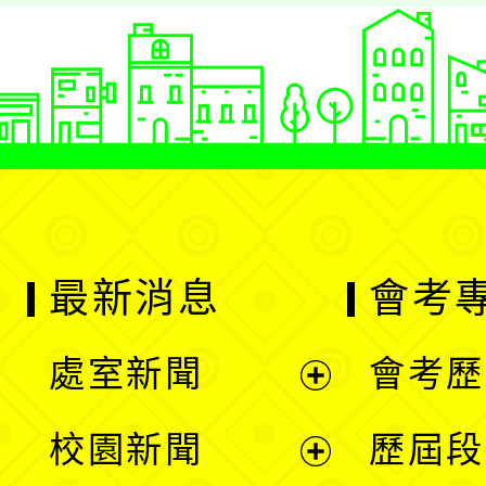
最新消息
會考
處室新聞
會考歷
展
校園新聞
歷屆段
開