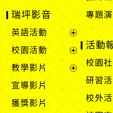
瑞坪影音
專題演
英語活動
展
活動
校園活動
開
展
校園社
教學影片
選
開
展
研習活
宣導影片
單
選
開
校外活
獲獎影片
單
選