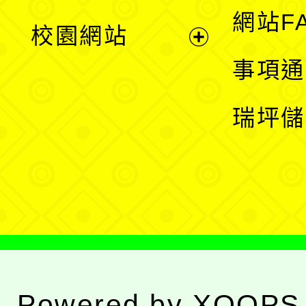
展
網站F
校園網站
開
展
事項通
選
開
瑞坪儲
單
選
單
Powered by
XOOPS