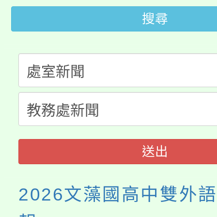
公告本校115學年度第
搜尋
生本土語及新住民語歌
公告本校115學年度第
代理(課)教師甄選結果(
轉知中國文化大學推廣
代理(課)教師甄選結果(
《TA101》溝通分析
程，歡迎學生輔導中心
心理、諮商輔導、社會
送出
系所師生報名參加。
2026文藻國高中雙外