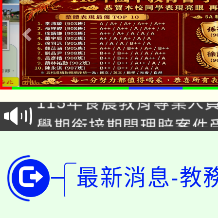
淨零綠生活教案入校路
115年食農教育專業人
會
學期銜接期間理賠案件
程
淨零綠領人才培育課程
學籍身 分審查程序及
公告本校115學年度第1
最新消息-教
版
「2026金融保險知識
代理(課)教師甄選結果(
桃園市115學年度學生