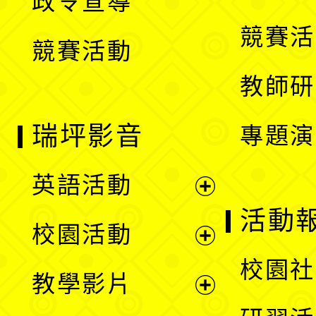
政令宣導
單
選
競賽活
競賽活動
單
教師研
瑞坪影音
專題演
英語活動
展
活動
校園活動
開
展
校園社
教學影片
選
開
展