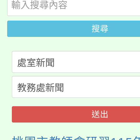
公告本校115學年度第
代理(課)教師甄選結果(
轉知中國文化大學推廣
代理(課)教師甄選結果(
搜尋
轉知苗栗縣政府辦理11
《TA101》溝通分析
桃園市115學年度學生
縣市「校園短影音徵選
程，歡迎學生輔導中心
「桃園市補助參觀特色
要點
門員」簡章及活動海報
心理、諮商輔導、社會
115年度「教育部表揚
展演活動實施計畫」
踴躍報名參加。
系所師生報名參加。
義教育推展貢獻獎」
送出