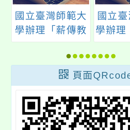
辦
國立臺灣師範大
國立臺
4
學辦理「薪傳教
學辦理「
小
師未來力培訓工
鬥Co
客
作坊實施計畫」
令
援
頁面QRcod
威
，
7