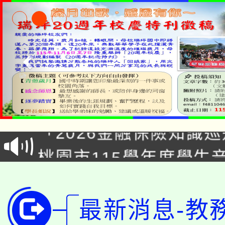
公告本校115學年度第1
「2026金融保險知識
代理(課)教師甄選結果(
桃園市115學年度學生
車」活動
公告本校115學年度第
生本土語及新住民語歌
公告本校115學年度第
代理(課)教師甄選結果(
最新消息-教