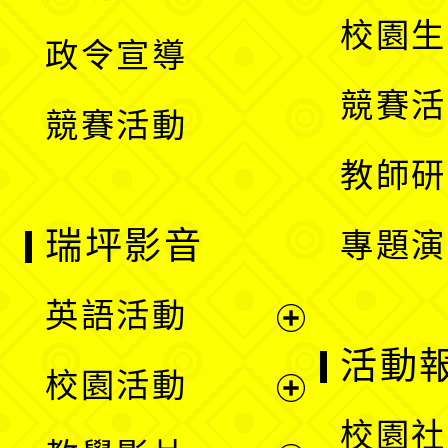
選
開
校園生
政令宣導
單
選
競賽活
競賽活動
單
教師研
瑞坪影音
專題演
英語活動
展
活動
校園活動
開
展
校園社