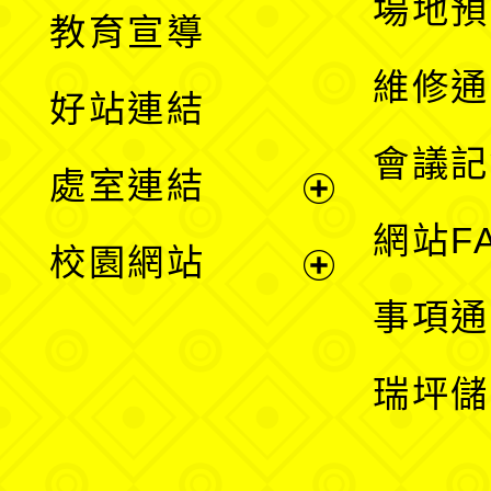
展
場地預
教育宣導
開
維修通
好站連結
選
會議記
處室連結
單
展
網站F
校園網站
開
展
事項通
選
開
瑞坪儲
單
選