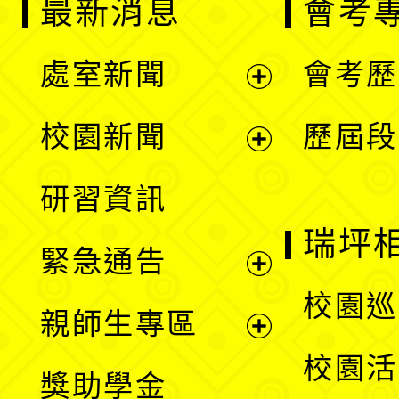
最新消息
會考
處室新聞
會考歷
展
校園新聞
歷屆段
開
展
研習資訊
選
開
瑞坪
緊急通告
單
選
展
校園巡
親師生專區
單
開
展
校園活
獎助學金