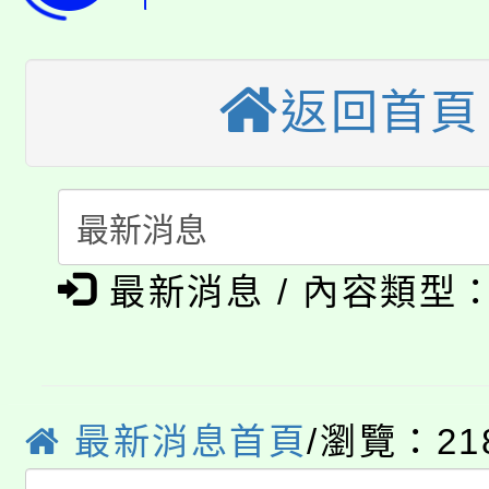
轉知中國文化大學推廣
代理(課)教師甄選結果(
轉知苗栗縣政府辦理11
《TA101》溝通分析
返回首頁
桃園市115學年度學生
縣市「校園短影音徵選
程，歡迎學生輔導中心
「桃園市補助參觀特色
要點
門員」簡章及活動海報
心理、諮商輔導、社會
115年度「教育部表揚
展演活動實施計畫」
踴躍報名參加。
系所師生報名參加。
公告本校115學年度第1
義教育推展貢獻獎」
最新消息 / 內容類型
「2026金融保險知識
代理(課)教師甄選結果(
桃園市115學年度學生
車」活動
公告本校115學年度第
最新消息首頁
/瀏覽：21
生本土語及新住民語歌