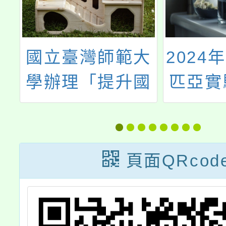
等
國立臺灣師範大
2024
進
學辦理「提升國
匹亞實
研
民中小學女學生
習寒
科學學習興趣-線
上教師研習講
頁面QRcod
座」