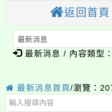
大園自造教育及科技中心
視費優惠，中低收入戶
返回首頁
大溪自造教育及科技中心
份教師增能研習
半價優惠，詳情可洽有
淨零綠生活教案入校路
份教師研習
者。
115年食農教育專業人
會
「本色祭」8/29、30
程
最新消息 / 內容類型
8/21下午1時於龍潭區
場熱烈登場!
YOUNG桃局內行報名
徵才活動。
最新消息首頁
/瀏覽：20
8月14至27日，桃園
局官網。
115年桃園市運動會8/1
開!