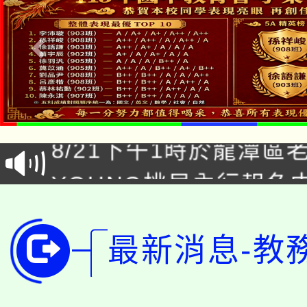
「本色祭」8/29、30
8/21下午1時於龍潭區
場熱烈登場!
YOUNG桃局內行報名
徵才活動。
8月14至27日，桃園
局官網。
115年桃園市運動會8/1
最新消息-教
開!
桃園市低收入戶享有免
田徑場及游泳池舉行。