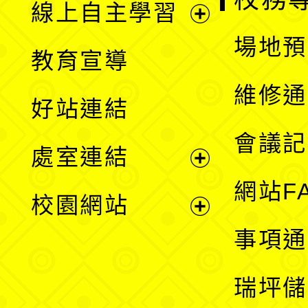
線上自主學習
展
場地預
教育宣導
開
維修通
好站連結
選
會議記
處室連結
單
展
網站F
校園網站
開
展
事項通
選
開
瑞坪儲
單