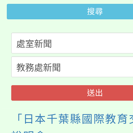
桃園市低收入戶享有免
田徑場及游泳池舉行。
搜尋
大園自造教育及科技中心
視費優惠，中低收入戶
大溪自造教育及科技中心
份教師增能研習
半價優惠，詳情可洽有
淨零綠生活教案入校路
份教師研習
者。
115年食農教育專業人
會
程
送出
「日本千葉縣國際教育