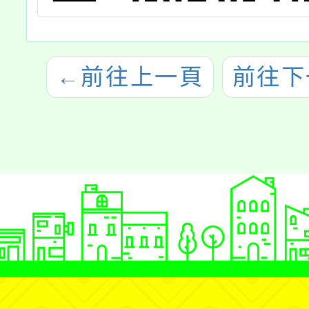
←
前往上一頁
前往下