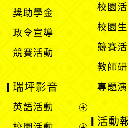
開
展
校園活
獎助學金
選
開
校園生
政令宣導
單
選
競賽活
競賽活動
單
教師研
瑞坪影音
專題演
英語活動
展
活動
校園活動