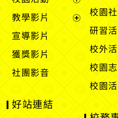
開
展
校園社
教學影片
選
開
展
研習活
宣導影片
單
選
開
校外活
獲獎影片
單
選
校園志
社團影音
單
校園活
好站連結
校務