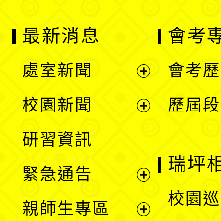
最新消息
會考
處室新聞
會考歷
展
校園新聞
歷屆段
開
展
研習資訊
選
開
瑞坪
緊急通告
單
選
展
校園巡
親師生專區
單