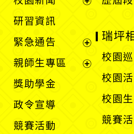
校園新聞
歷屆段
開
展
研習資訊
選
開
瑞坪
緊急通告
單
選
展
校園巡
親師生專區
單
開
展
校園活
獎助學金
選
開
校園生
政令宣導
單
選
競賽活
競賽活動
單