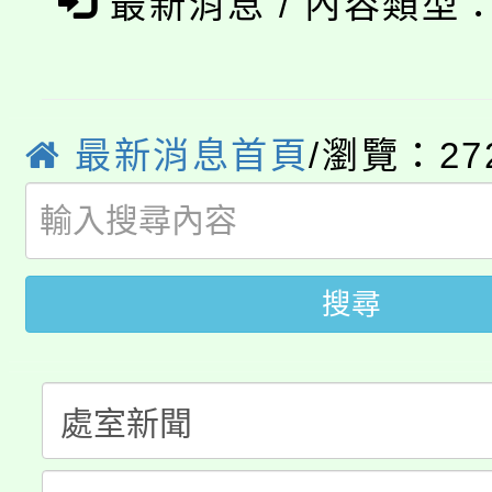
最新消息 / 內容類型
115年食農教育專業人
會
程，歡迎學生輔導中心
學期銜接期間理賠案件
程
心理、諮商輔導、社會
淨零綠領人才培育課程
學籍身 分審查程序及
最新消息首頁
/瀏覽：27
系所師生報名參加。
公告本校115學年度第1
版
「2026金融保險知識
代理(課)教師甄選結果(
桃園市115學年度學生
搜尋
車」活動
公告本校115學年度第
生本土語及新住民語歌
公告本校115學年度第
代理(課)教師甄選結果(
轉知中國文化大學推廣
代理(課)教師甄選結果(