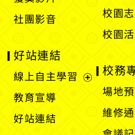
單
選
校園志
社團影音
單
校園活
好站連結
校務
線上自主學習
展
場地預
教育宣導
開
維修通
好站連結
選
會議記