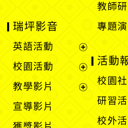
教師研
瑞坪影音
專題演
英語活動
展
活動
校園活動
開
展
校園社
教學影片
選
開
展
研習活
宣導影片
單
選
開
校外活
獲獎影片