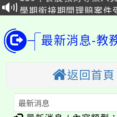
學期銜接期間理賠案件
程
淨零綠領人才培育課程
學籍身 分審查程序及
公告本校115學年度第1
版
最新消息-教
「2026金融保險知識
代理(課)教師甄選結果(
桃園市115學年度學生
車」活動
公告本校115學年度第
返回首頁
生本土語及新住民語歌
公告本校115學年度第
代理(課)教師甄選結果(
轉知中國文化大學推廣
代理(課)教師甄選結果(
淨零綠生活教案入校路
《TA101》溝通分析