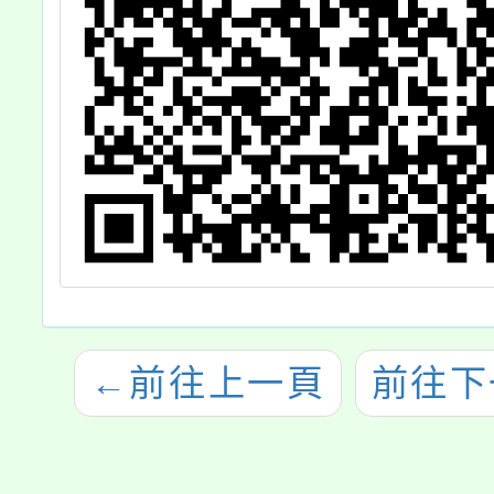
←
前往上一頁
前往下