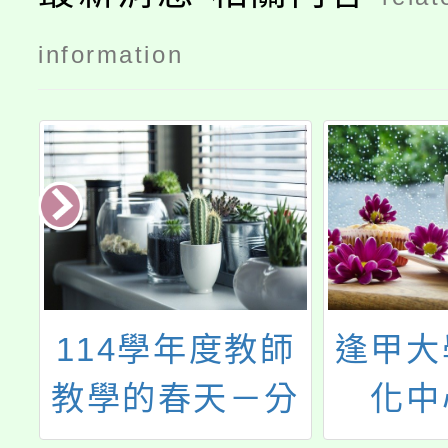
information
辦
114學年度教師
逢甲大
語
教學的春天－分
化中
考
組合作學習初階
「202