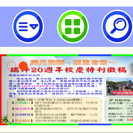
國立臺灣師範大學辦理「2026 STA
車」寒假學生營隊活動-桃園市立瑞
淨零綠生活教案入校路
115年食農教育專業人
會