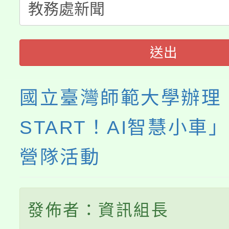
《TA101》溝通分析
程，歡迎學生輔導中心
送出
心理、諮商輔導、社會
國立臺灣師範大學辦理「
系所師生報名參加。
START！AI智慧小車
營隊活動
發佈者：資訊組長