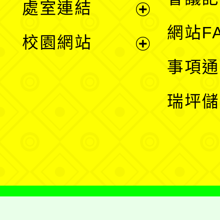
處室連結
單
展
網站F
校園網站
開
展
事項通
選
開
瑞坪儲
單
選
單