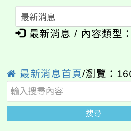
淨零綠生活教案入校路
份教師研習
者。
公告本校115學年度第1
會
最新消息 / 內容類型
「本色祭」8/29、30
代理(課)教師甄選結果
8/21下午1時於龍潭區
場熱烈登場!
告(尚有缺額)
YOUNG桃局內行報名
徵才活動。
最新消息首頁
/瀏覽：16
8月14至27日，桃園
局官網。
115年桃園市運動會8/1
開!
桃園市低收入戶享有免
田徑場及游泳池舉行。
搜尋
大園自造教育及科技中心
視費優惠，中低收入戶