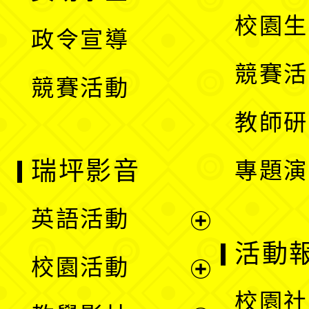
選
開
校園生
政令宣導
單
選
競賽活
競賽活動
單
教師研
瑞坪影音
專題演
英語活動
展
活動
校園活動
開
展
校園社