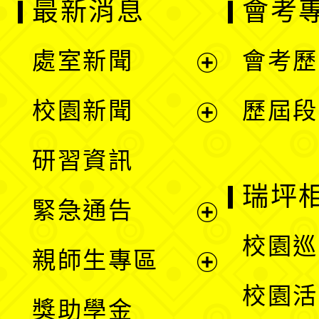
最新消息
會考
處室新聞
會考歷
展
校園新聞
歷屆段
開
展
研習資訊
選
開
瑞坪
緊急通告
單
選
展
校園巡
親師生專區
單
開
展
校園活
獎助學金