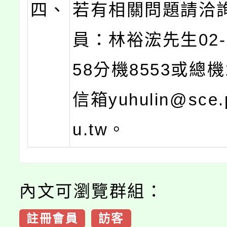
四、
若有相關問題請洽
員：林裕浤先生02-2
58分機8553或總
信箱yuhulin@sce.
u.tw。
內文可瀏覽群組：
註冊會員
訪客