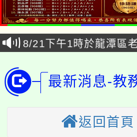
公告本校115學年度第1
「本色祭」8/29、30
代理(課)教師甄選結果
8/21下午1時於龍潭區
場熱烈登場!
告(尚有缺額)
YOUNG桃局內行報名
徵才活動。
8月14至27日，桃園
局官網。
最新消息-教
115年桃園市運動會8/1
開!
桃園市低收入戶享有免
田徑場及游泳池舉行。
大園自造教育及科技中心
視費優惠，中低收入戶
返回首頁
大溪自造教育及科技中心
份教師增能研習
半價優惠，詳情可洽有