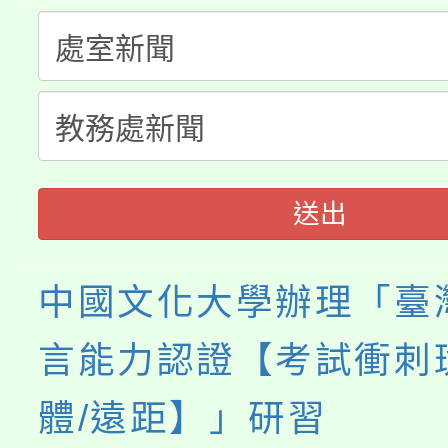
大溪自造教育及科技中心
份教師增能研習
半價優惠，詳情可洽有
淨零綠生活教案入校路
份教師研習
者。
會
送出
中國文化大學辦理「臺
言能力認證【考試衝刺
體/遠距】」研習