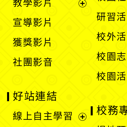
教學影片
選
開
展
研習活
宣導影片
單
選
開
校外活
獲獎影片
單
選
校園志
社團影音
單
校園活
好站連結
校務
線上自主學習