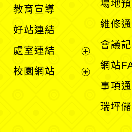
展
場地預
教育宣導
開
維修通
好站連結
選
會議記
處室連結
單
展
網站F
校園網站
開
展
事項通
選
開
瑞坪儲
單
選