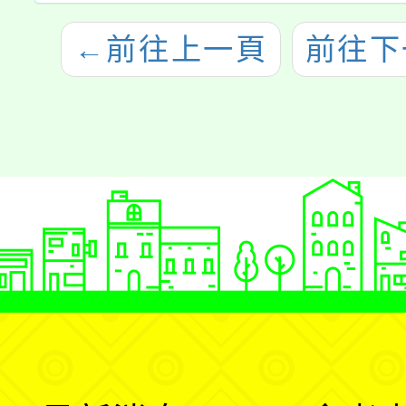
←
前往上一頁
前往下