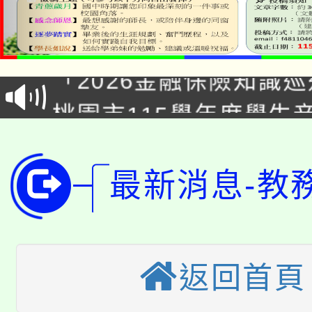
公告本校115學年度第1
「2026金融保險知識
代理(課)教師甄選結果(
桃園市115學年度學生
車」活動
公告本校115學年度第
生本土語及新住民語歌
公告本校115學年度第
代理(課)教師甄選結果(
最新消息-教
轉知中國文化大學推廣
代理(課)教師甄選結果(
轉知苗栗縣政府辦理11
《TA101》溝通分析
返回首頁
桃園市115學年度學生
縣市「校園短影音徵選
程，歡迎學生輔導中心