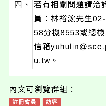
四、
若有相關問題請洽
員：林裕浤先生02-2
58分機8553或總
信箱yuhulin@sce.
u.tw。
內文可瀏覽群組：
註冊會員
訪客