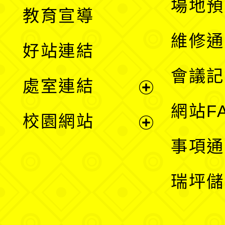
展
場地預
教育宣導
開
維修通
好站連結
選
會議記
處室連結
單
展
網站F
校園網站
開
展
事項通
選
開
瑞坪儲
單
選