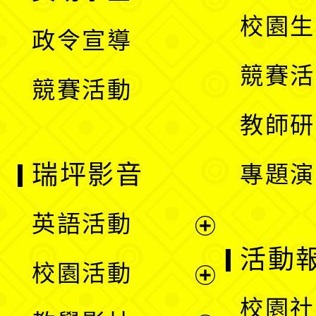
選
開
校園生
政令宣導
單
選
競賽活
競賽活動
單
教師研
瑞坪影音
專題演
英語活動
展
活動
校園活動
開
展
校園社