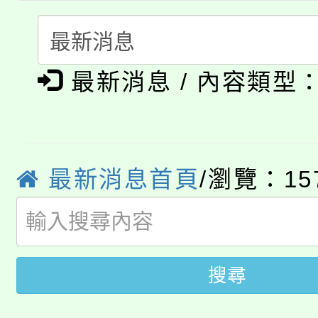
「桃園市補助參觀特色
要點
門員」簡章及活動海報
心理、諮商輔導、社會
115年度「教育部表揚
展演活動實施計畫」
踴躍報名參加。
系所師生報名參加。
公告本校115學年度第1
義教育推展貢獻獎」
最新消息 / 內容類型
「2026金融保險知識
代理(課)教師甄選結果(
桃園市115學年度學生
車」活動
公告本校115學年度第
最新消息首頁
/瀏覽：15
生本土語及新住民語歌
公告本校115學年度第
代理(課)教師甄選結果(
轉知中國文化大學推廣
代理(課)教師甄選結果(
搜尋
轉知苗栗縣政府辦理11
《TA101》溝通分析