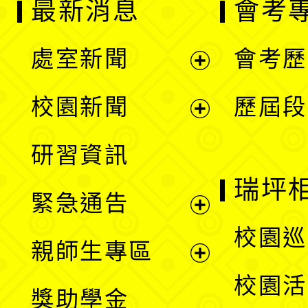
最新消息
會考
處室新聞
會考歷
展
校園新聞
歷屆段
開
展
研習資訊
選
開
瑞坪
緊急通告
單
選
展
校園巡
親師生專區
單
開
展
校園活
獎助學金