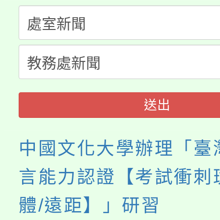
桃園市115學年度學生
縣市「校園短影音徵選
程，歡迎學生輔導中心
「桃園市補助參觀特色
要點
門員」簡章及活動海報
心理、諮商輔導、社會
115年度「教育部表揚
展演活動實施計畫」
踴躍報名參加。
系所師生報名參加。
義教育推展貢獻獎」
送出
中國文化大學辦理「臺
言能力認證【考試衝刺
體/遠距】」研習