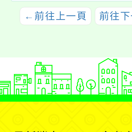
←
前往上一頁
前往下