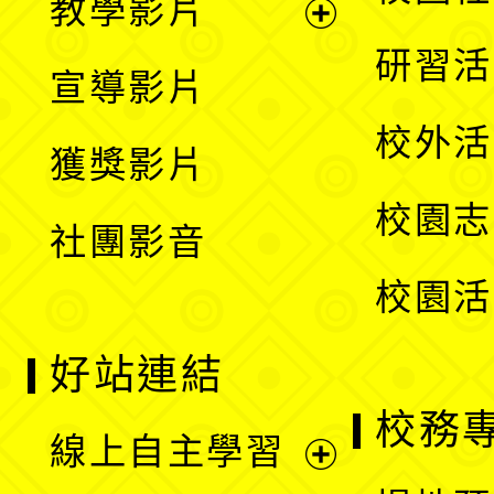
教學影片
選
開
展
研習活
宣導影片
單
選
開
校外活
獲獎影片
單
選
校園志
社團影音
單
校園活
好站連結
校務
線上自主學習