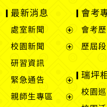
最新消息
會考
處室新聞
會考歷
展
校園新聞
歷屆段
開
展
研習資訊
選
開
瑞坪
緊急通告
單
選
展
校園巡
親師生專區
單
開