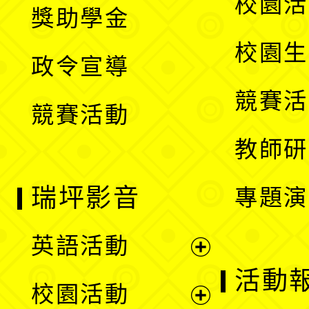
展
校園活
獎助學金
選
開
校園生
政令宣導
單
選
競賽活
競賽活動
單
教師研
瑞坪影音
專題演
英語活動
展
活動
校園活動