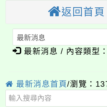
大園自造教育及科技中心
視費優惠，中低收入戶
返回首頁
大溪自造教育及科技中心
份教師增能研習
半價優惠，詳情可洽有
淨零綠生活教案入校路
份教師研習
者。
115年食農教育專業人
會
「本色祭」8/29、30
程
最新消息 / 內容類型
8/21下午1時於龍潭區
場熱烈登場!
YOUNG桃局內行報名
徵才活動。
最新消息首頁
/瀏覽：13
8月14至27日，桃園
局官網。
115年桃園市運動會8/1
開!