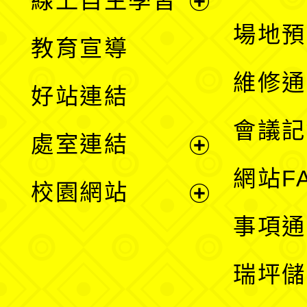
線上自主學習
展
場地預
教育宣導
開
維修通
好站連結
選
會議記
處室連結
單
展
網站F
校園網站
開
展
事項通
選
開
瑞坪儲
單
選