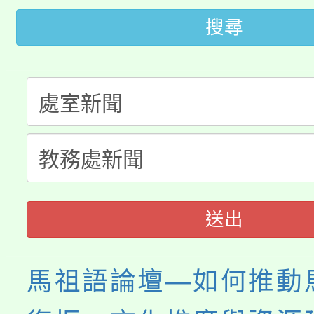
桃園市低收入戶享有免
田徑場及游泳池舉行。
搜尋
大園自造教育及科技中心
視費優惠，中低收入戶
大溪自造教育及科技中心
份教師增能研習
半價優惠，詳情可洽有
淨零綠生活教案入校路
份教師研習
者。
115年食農教育專業人
會
程
送出
馬祖語論壇—如何推動