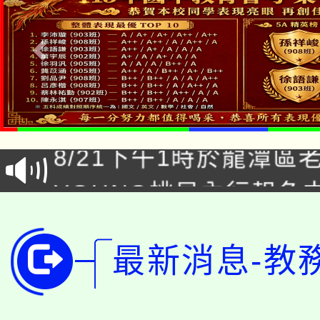
「本色祭」8/29、30
8/21下午1時於龍潭區
場熱烈登場!
YOUNG桃局內行報名
徵才活動。
8月14至27日，桃園
局官網。
115年桃園市運動會8/1
最新消息-教
開!
桃園市低收入戶享有免
田徑場及游泳池舉行。