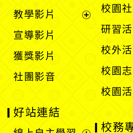
開
展
校園社
教學影片
選
開
展
研習活
宣導影片
單
選
開
校外活
獲獎影片
單
選
校園志
社團影音
單
校園活
好站連結
校務