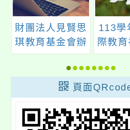
館
財團法人見賢思
113
度
琪教育基金會辦
際教育
』
理「服務學習教
（原S
能
學設計」工作坊
畫）-
實施案
頁面QRcod