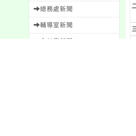
總務處新聞
輔導室新聞
會計室新聞
人事室新聞
家長會新聞
內
內容標籤
最
教學
38
報名
1151
重要
38
公告
1610