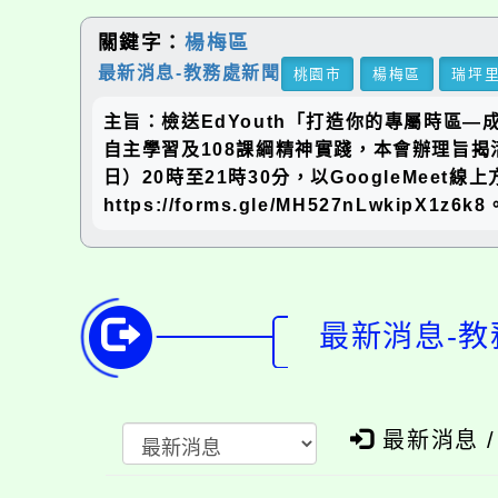
關鍵字：
楊梅區
最新消息-教務處新聞
桃園市
楊梅區
瑞坪
主旨：檢送EdYouth「打造你的專屬時區
自主學習及108課綱精神實踐，本會辦理旨揭
日）20時至21時30分，以GoogleMee
https://forms.gle/MH527nLwkipX1z6k8
最新消息-教
最新消息 