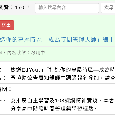
瀏覽：170
搜尋
送出
「打造你的專屬時區—成為時間管理大師」線
24 / 內容狀態：啟用中
主
檢送EdYouth「打造你的專屬時區—成
旨：
予協助公告周知親師生踴躍報名參加，請
說明：
一、
為推廣自主學習及108課綱精神實踐，本
分享高中階段時間管理與學習經驗。