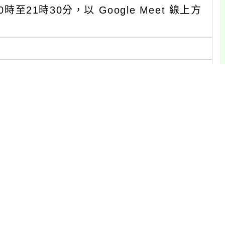
至21時30分，以 Google Meet 線上方
forms.gle/MH527nLwkipX1z6k8。