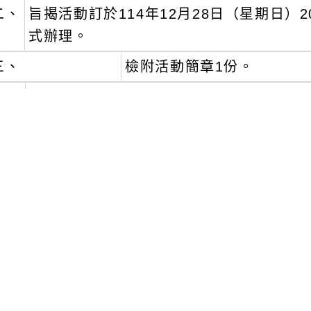
二、
旨揭活動訂於114年12月28日（星期日）20時
式辦理。
三、
檢附活動簡章1份。
四、
如欲報名活動，透過Google表單報名：https://
文可瀏覽群組：
註冊會員
訪客
新消息-相關內容
related information