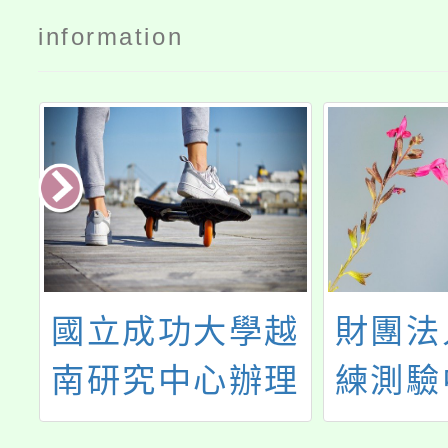
information
數
國立成功大學越
財團法
選
南研究中心辦理
練測驗
修
「2026年春季國
民英檢