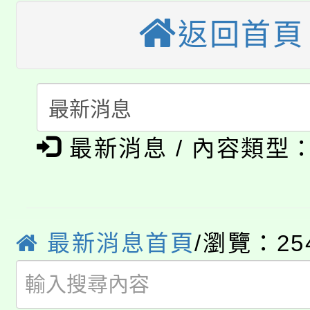
桃園市115學年度學生
車」活動
返回首頁
公告本校115學年度第
生本土語及新住民語歌
公告本校115學年度第
代理(課)教師甄選結果(
轉知中國文化大學推廣
代理(課)教師甄選結果(
淨零綠生活教案入校路
最新消息 / 內容類型
《TA101》溝通分析
115年食農教育專業人
會
程，歡迎學生輔導中心
學期銜接期間理賠案件
程
心理、諮商輔導、社會
最新消息首頁
/瀏覽：25
淨零綠領人才培育課程
學籍身 分審查程序及
系所師生報名參加。
公告本校115學年度第1
版