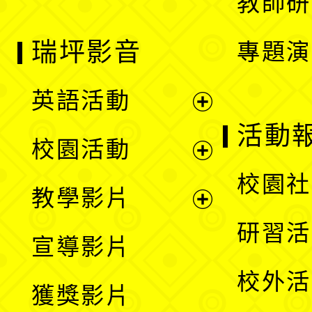
教師研
瑞坪影音
專題演
英語活動
展
活動
校園活動
開
展
校園社
教學影片
選
開
展
研習活
宣導影片
單
選
開
校外活
獲獎影片
單
選