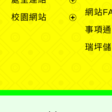
單
展
網站F
校園網站
開
展
事項通
選
開
瑞坪儲
單
選
單