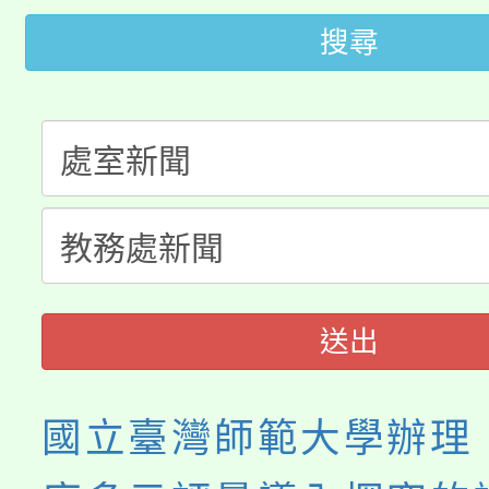
「2026金融保險知識
代理(課)教師甄選結果(
搜尋
桃園市115學年度學生
車」活動
公告本校115學年度第
生本土語及新住民語歌
公告本校115學年度第
代理(課)教師甄選結果(
轉知中國文化大學推廣
代理(課)教師甄選結果(
《TA101》溝通分析
送出
程，歡迎學生輔導中心
心理、諮商輔導、社會
國立臺灣師範大學辦理「
系所師生報名參加。