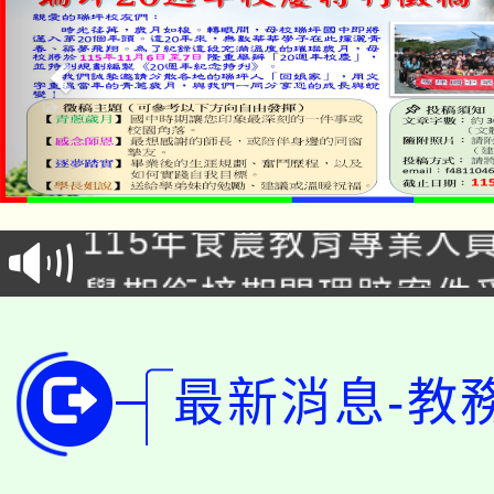
淨零綠生活教案入校路
115年食農教育專業人
會
學期銜接期間理賠案件
程
淨零綠領人才培育課程
學籍身 分審查程序及
公告本校115學年度第1
最新消息-教
版
「2026金融保險知識
代理(課)教師甄選結果(