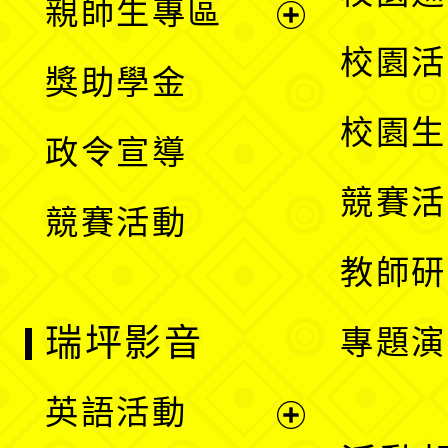
親師生專區
單
開
展
校園活
獎助學金
選
開
校園生
政令宣導
單
選
競賽活
競賽活動
單
教師研
瑞坪影音
專題演
英語活動