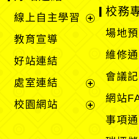
校務
線上自主學習
展
場地預
教育宣導
開
維修通
好站連結
選
會議記
處室連結
單
展
網站F
校園網站
開
展
事項通
選
開