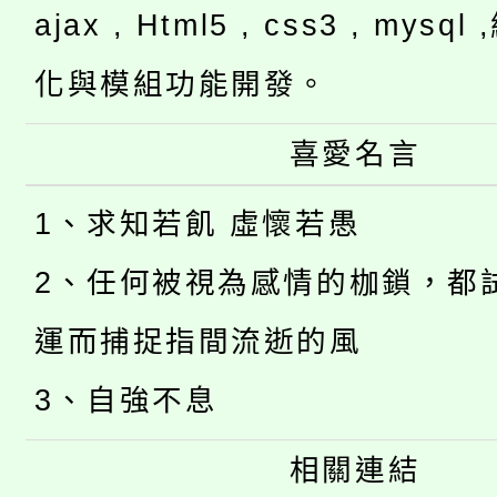
ajax , Html5 , css3 , mysq
化與模組功能開發。
喜愛名言
1、求知若飢 虛懷若愚
2、任何被視為感情的枷鎖，都
運而捕捉指間流逝的風
3、自強不息
相關連結