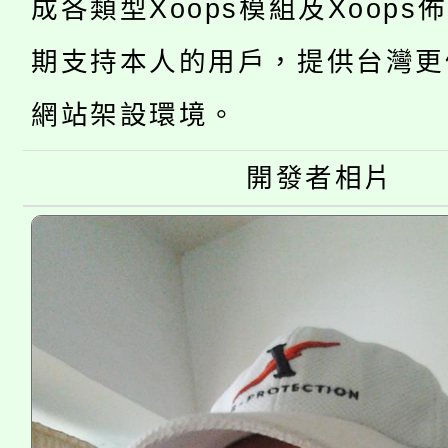
成各類型Xoops模組及Xoops
桃園市低收入戶享有免
田徑場及游泳池舉行。
期支持本人的用戶，提供台灣更
大園自造教育及科技中心
視費優惠，中低收入戶
網站架設環境。
大溪自造教育及科技中心
份教師增能研習
半價優惠，詳情可洽有
淨零綠生活教案入校路
份教師研習
開發者相片
者。
115年食農教育專業人
會
程