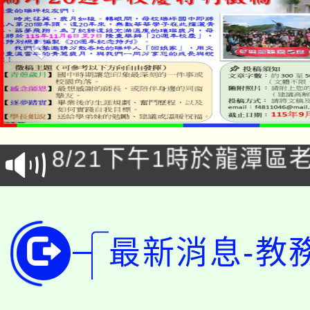
「本色祭」8/29、30
8/21下午1時於龍潭區
場熱烈登場!
YOUNG桃局內行報名
徵才活動。
8月14至27日，桃園
局官網。
最新消息-教
115年桃園市運動會8/1
開!
桃園市低收入戶享有免
田徑場及游泳池舉行。