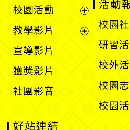
展
活動
校園活動
開
展
校園社
教學影片
選
開
展
研習活
宣導影片
單
選
開
校外活
獲獎影片
單
選
校園志
社團影音
單
校園活
好站連結