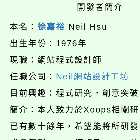
大園自造教育及科技中心
視費優惠，中低收入戶
開發者簡介
大溪自造教育及科技中心
份教師增能研習
半價優惠，詳情可洽有
本名：
徐嘉裕
Neil Hsu
淨零綠生活教案入校路
份教師研習
者。
出生年份：1976年
115年食農教育專業人
會
現職：網站程式設計師
「本色祭」8/29、30
程
任職公司：
Neil網站設計工坊
8/21下午1時於龍潭區
場熱烈登場!
目前興趣：程式研究，創意突破
YOUNG桃局內行報名
徵才活動。
簡介：本人致力於Xoops相關
8月14至27日，桃園
局官網。
已有數十餘年，希望能將所研發
115年桃園市運動會8/1
開!