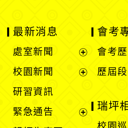
最新消息
會考
處室新聞
會考歷
展
校園新聞
歷屆段
開
展
研習資訊
選
開
瑞坪
緊急通告
單
選
展
校園巡