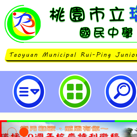
neilrpjhstyc網站設計者：徐嘉裕 N