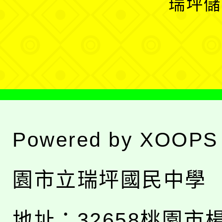
瑞坪儲
單
選
單
Powered by
XOOPS
園市立瑞坪國民中學
地址：
32658桃園市