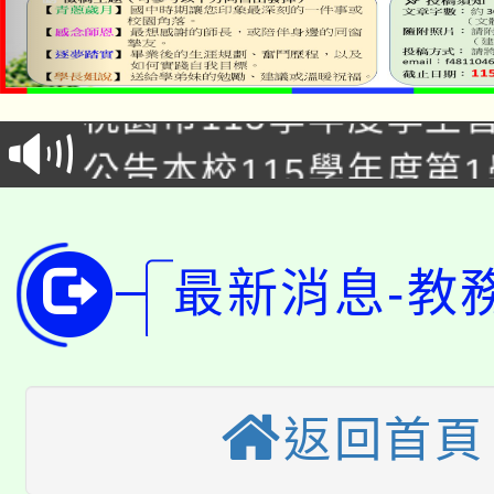
「2026金融保險知識
桃園市115學年度學生
車」活動
公告本校115學年度第
生本土語及新住民語歌
公告本校115學年度第
代理(課)教師甄選結果(
轉知中國文化大學推廣
代理(課)教師甄選結果(
最新消息-教
轉知苗栗縣政府辦理11
《TA101》溝通分析
桃園市115學年度學生
縣市「校園短影音徵選
程，歡迎學生輔導中心
「桃園市補助參觀特色
返回首頁
要點
門員」簡章及活動海報
心理、諮商輔導、社會
115年度「教育部表揚
展演活動實施計畫」