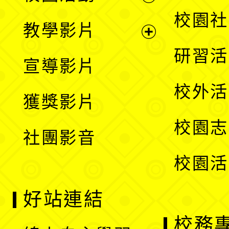
開
展
校園社
教學影片
選
開
展
研習活
宣導影片
單
選
開
校外活
獲獎影片
單
選
校園志
社團影音
單
校園活
好站連結
校務