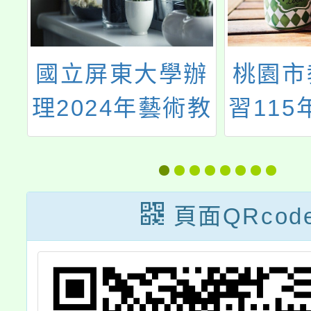
辦
國立屏東大學辦
桃園市
綱
理2024年藝術教
習115
學
育國際學術交流
多
導
資訊分享研習
頁面QRcod