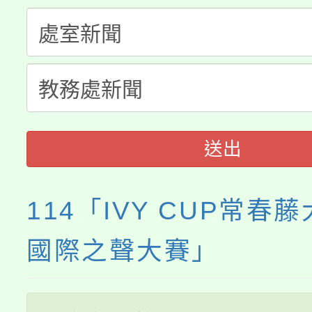
門員」簡章及活動海報
心理、諮商輔導、社會
115年度「教育部表揚
展演活動實施計畫」
踴躍報名參加。
系所師生報名參加。
「2026 ART TAIPE
義教育推展貢獻獎」
博覽會」之「藝術教育
送出
114「IVY CUP常春
國際之聲大賽」