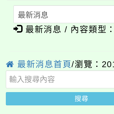
踴躍報名參加。
系所師生報名參加。
「2026 ART TAIPE
義教育推展貢獻獎」
「2026金融保險知識
博覽會」之「藝術教育
最新消息 / 內容類型
桃園市115學年度學生
車」活動
公告本校115學年度第
生本土語及新住民語歌
公告本校115學年度第
代理(課)教師甄選結果(
最新消息首頁
/瀏覽：20
轉知中國文化大學推廣
代理(課)教師甄選結果(
轉知苗栗縣政府辦理11
《TA101》溝通分析
桃園市115學年度學生
搜尋
縣市「校園短影音徵選
程，歡迎學生輔導中心
「桃園市補助參觀特色
要點