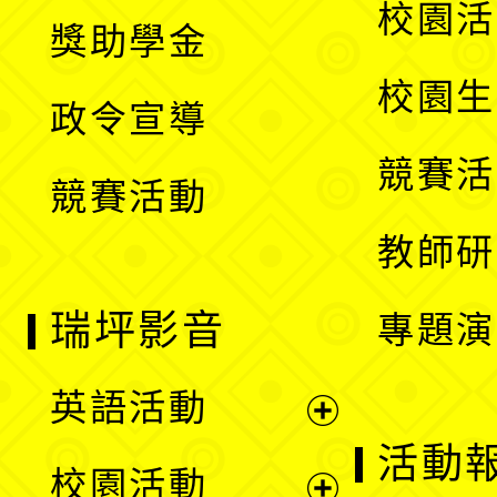
開
展
校園活
獎助學金
選
開
校園生
政令宣導
單
選
競賽活
競賽活動
單
教師研
瑞坪影音
專題演
英語活動
展
活動
校園活動