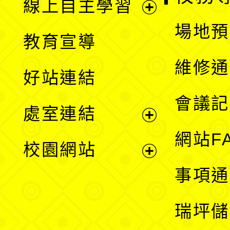
線上自主學習
展
場地預
教育宣導
開
維修通
好站連結
選
會議記
處室連結
單
展
網站F
校園網站
開
展
事項通
選
開
瑞坪儲
單