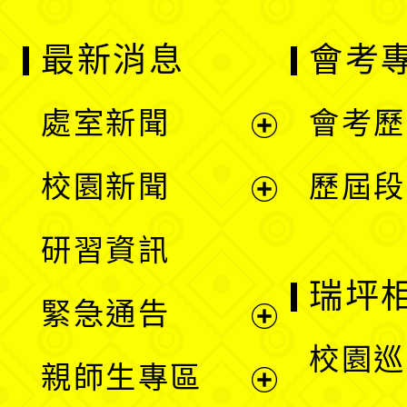
最新消息
會考
處室新聞
會考歷
展
校園新聞
歷屆段
開
展
研習資訊
選
開
瑞坪
緊急通告
單
選
展
校園巡
親師生專區
單