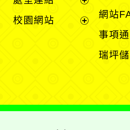
單
展
網站F
校園網站
開
展
事項通
選
開
瑞坪儲
單
選
單