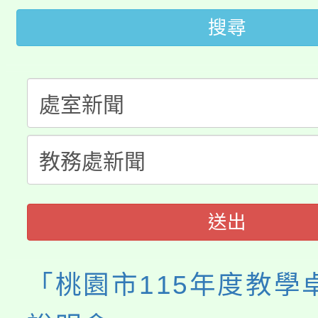
桃園市低收入戶享有免
田徑場及游泳池舉行。
搜尋
大園自造教育及科技中心
視費優惠，中低收入戶
大溪自造教育及科技中心
份教師增能研習
半價優惠，詳情可洽有
淨零綠生活教案入校路
份教師研習
者。
會
送出
「桃園市115年度教學