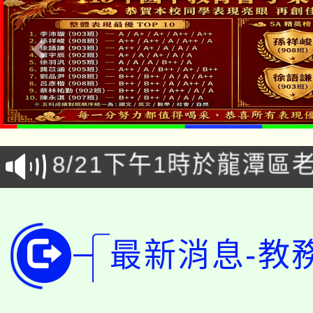
公告本校115學年度第1
「本色祭」8/29、30
代理(課)教師甄選結果
8/21下午1時於龍潭區
場熱烈登場!
告(尚有缺額)
YOUNG桃局內行報名
徵才活動。
8月14至27日，桃園
局官網。
最新消息-教
115年桃園市運動會8/1
開!
桃園市低收入戶享有免
田徑場及游泳池舉行。