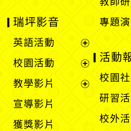
教師研
瑞坪影音
專題演
英語活動
展
活動
校園活動
開
展
校園社
教學影片
選
開
展
研習活
宣導影片
單
選
開
校外活
獲獎影片
單
選