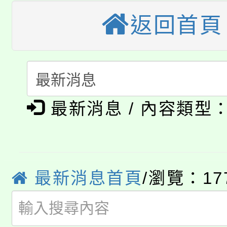
大園自造教育及科技中心
視費優惠，中低收入戶
返回首頁
大溪自造教育及科技中心
份教師增能研習
半價優惠，詳情可洽有
淨零綠生活教案入校路
份教師研習
者。
公告本校115學年度第1
會
最新消息 / 內容類型
「本色祭」8/29、30
代理(課)教師甄選結果
8/21下午1時於龍潭區
場熱烈登場!
告(尚有缺額)
YOUNG桃局內行報名
徵才活動。
最新消息首頁
/瀏覽：17
8月14至27日，桃園
局官網。
115年桃園市運動會8/1
開!