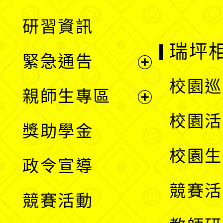
開
展
研習資訊
選
開
瑞坪
緊急通告
單
選
展
校園巡
親師生專區
單
開
展
校園活
獎助學金
選
開
校園生
政令宣導
單
選
競賽活
競賽活動
單