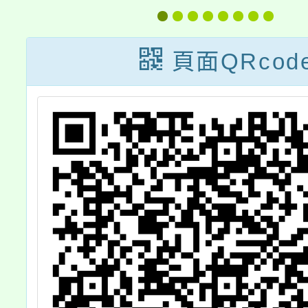
（GEPT）2024
臺」專
年初級、中級測
源暨專
頁面QRcod
驗報名
案功能
會