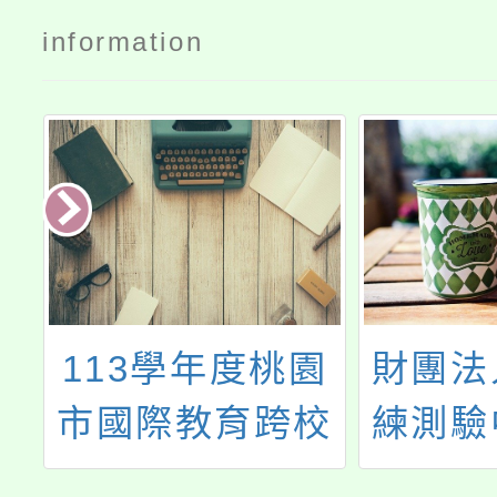
information
園
財團法人語言訓
教育部
校
練測驗中心「全
「校長
習
民英檢」
業發