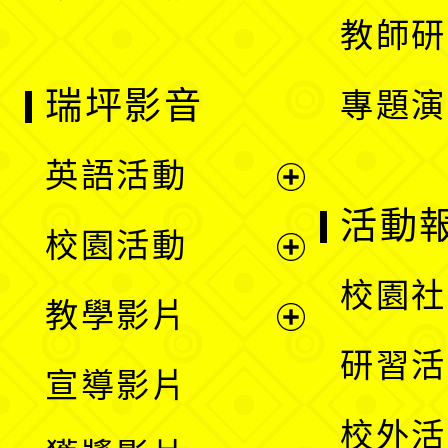
教師研
瑞坪影音
專題演
英語活動
展
活動
校園活動
開
展
校園社
教學影片
選
開
展
研習活
宣導影片
單
選
開
校外活