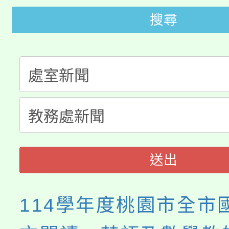
公告本校115學年度第
生本土語及新住民語歌
搜尋
公告本校115學年度第
代理(課)教師甄選結果(
轉知中國文化大學推廣
代理(課)教師甄選結果(
轉知苗栗縣政府辦理11
《TA101》溝通分析
縣市「校園短影音徵選
程，歡迎學生輔導中心
門員」簡章及活動海報
心理、諮商輔導、社會
送出
踴躍報名參加。
系所師生報名參加。
114學年度桃園市全市