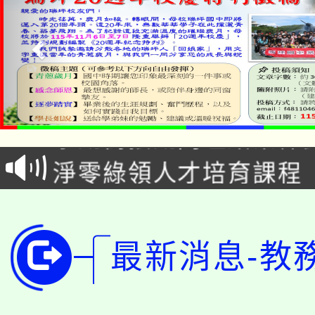
115年食農教育專業人
學期銜接期間理賠案件
程
淨零綠領人才培育課程
學籍身 分審查程序及
公告本校115學年度第1
版
「2026金融保險知識
代理(課)教師甄選結果(
最新消息-教
桃園市115學年度學生
車」活動
公告本校115學年度第
生本土語及新住民語歌