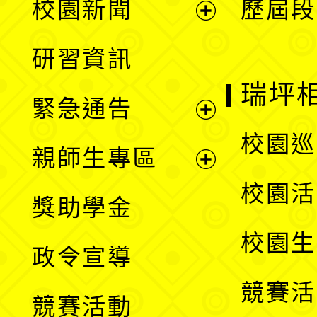
校園新聞
歷屆段
開
展
研習資訊
選
開
瑞坪
緊急通告
單
選
展
校園巡
親師生專區
單
開
展
校園活
獎助學金
選
開
校園生
政令宣導
單
選
競賽活
競賽活動
單