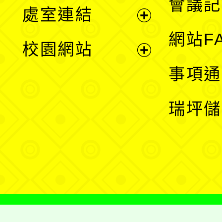
會議記
處室連結
單
展
網站F
校園網站
開
展
事項通
選
開
瑞坪儲
單
選
單