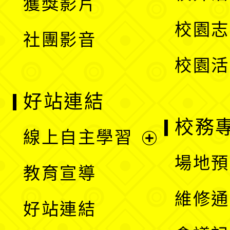
獲獎影片
單
選
校園志
社團影音
單
校園活
好站連結
校務
線上自主學習
展
場地預
教育宣導
開
維修通
好站連結
選