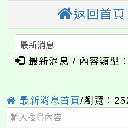
公告本校115學年度第
代理(課)教師甄選結果(
返回首頁
轉知中國文化大學推廣
代理(課)教師甄選結果(
轉知苗栗縣政府辦理11
《TA101》溝通分析
115年食農教育專業人
縣市「校園短影音徵選
程，歡迎學生輔導中心
最新消息 / 內容類型
學期銜接期間理賠案件
程
門員」簡章及活動海報
心理、諮商輔導、社會
淨零綠領人才培育課程
學籍身 分審查程序及
踴躍報名參加。
系所師生報名參加。
公告本校115學年度第1
版
最新消息首頁
/瀏覽：25
「2026金融保險知識
代理(課)教師甄選結果(
桃園市115學年度學生
車」活動