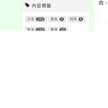
四
內容標籤
注意
180
緊急
2
特色
6
學習
109
教學
38
防疫
36
報名
1151
內文
宣導
274
課程
152
資訊
337
公告
1610
最新
活動
1171
節日
10
重要
38
頁面QRcode