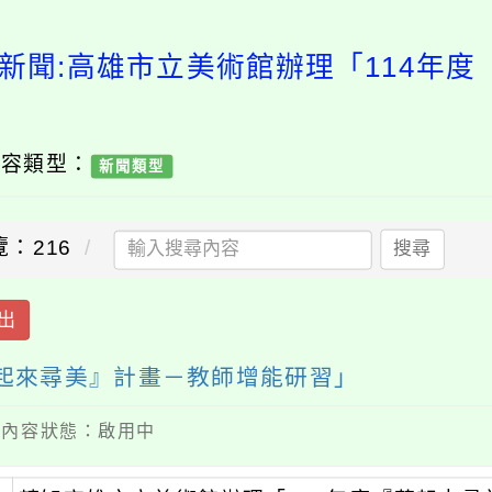
新聞:高雄市立美術館辦理「114年
內容類型：
新聞類型
覽：216
搜尋
出
藝起來尋美』計畫－教師增能研習」
 / 內容狀態：啟用中