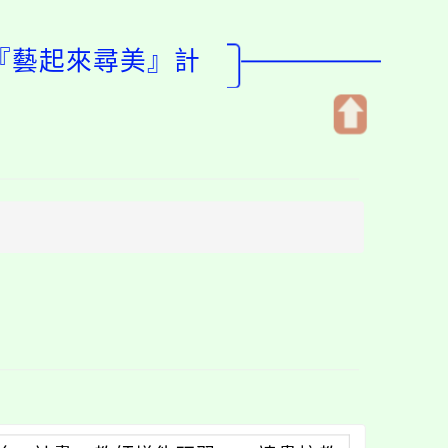
度『藝起來尋美』計
開
啟
上
方
區
塊