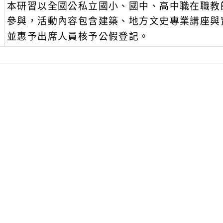
、
本研習以全國公私立國小、國中、高中職在職教
參與，活動內容包含建築、地方文史專業講座與
並惠予出席人員核予公假登記。
可瀏覽群組：
註冊會員
訪客
消息-相關內容
related information