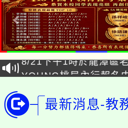
「本色祭」8/29、30
8/21下午1時於龍潭區
場熱烈登場!
YOUNG桃局內行報名
徵才活動。
8月14至27日，桃園
局官網。
115年桃園市運動會8/1
開!
最新消息-教
桃園市低收入戶享有免
田徑場及游泳池舉行。