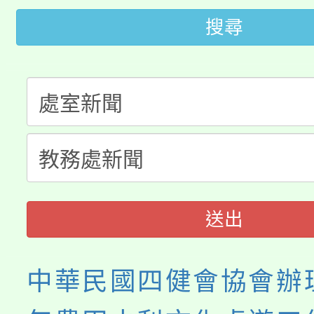
桃園市低收入戶享有免
田徑場及游泳池舉行。
搜尋
大園自造教育及科技中心
視費優惠，中低收入戶
大溪自造教育及科技中心
份教師增能研習
半價優惠，詳情可洽有
淨零綠生活教案入校路
份教師研習
者。
115年食農教育專業人
會
程
送出
中華民國四健會協會辦理