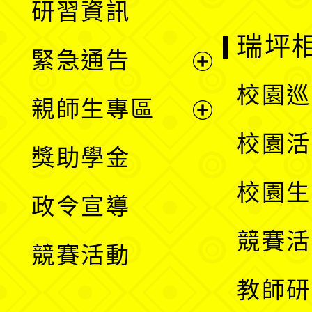
研習資訊
選
開
瑞坪
緊急通告
單
選
展
校園巡
親師生專區
單
開
展
校園活
獎助學金
選
開
校園生
政令宣導
單
選
競賽活
競賽活動
單
教師研