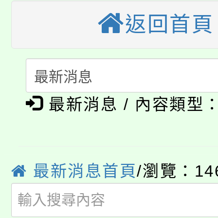
大園自造教育及科技中心
視費優惠，中低收入戶
返回首頁
大溪自造教育及科技中心
份教師增能研習
半價優惠，詳情可洽有
淨零綠生活教案入校路
份教師研習
者。
115年食農教育專業人
會
「本色祭」8/29、30
程
最新消息 / 內容類型
8/21下午1時於龍潭區
場熱烈登場!
YOUNG桃局內行報名
徵才活動。
8月14至27日，桃園
最新消息首頁
/瀏覽：14
局官網。
115年桃園市運動會8/1
開!