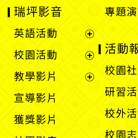
瑞坪影音
專題演
英語活動
展
活動
校園活動
開
展
校園社
教學影片
選
開
展
研習活
宣導影片
單
選
開
校外活
獲獎影片
單
選
校園志