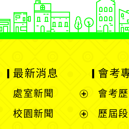
最新消息
會考
處室新聞
會考歷
展
校園新聞
歷屆段
開
展