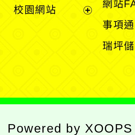
展
網站F
校園網站
開
展
事項通
選
開
瑞坪儲
單
選
單
Powered by
XOOPS