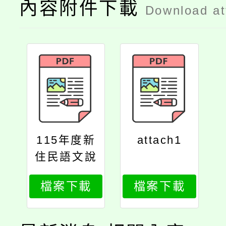
內容附件下載
Download a
115年度新
attach1
住民語文說
故事暨歌謠
檔案下載
檔案下載
競賽實施計
畫