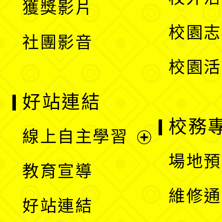
獲獎影片
單
選
校園志
社團影音
單
校園活
好站連結
校務
線上自主學習
展
場地預
教育宣導
開
維修通
好站連結
選