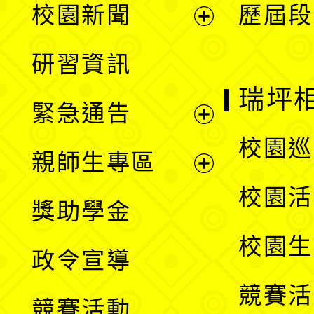
校園新聞
歷屆段
開
展
研習資訊
選
開
瑞坪
緊急通告
單
選
展
校園巡
親師生專區
單
開
展
校園活
獎助學金
選
開
校園生
政令宣導
單
選
競賽活
競賽活動