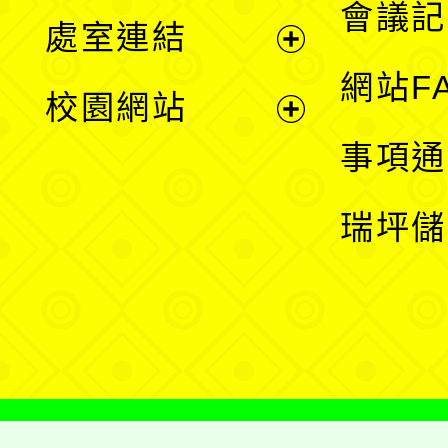
會議記
處室連結
單
展
網站F
校園網站
開
展
事項通
選
開
瑞坪儲
單
選
單