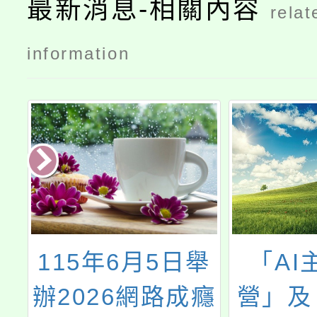
最新消息-相關內容
relat
information
教
115年6月5日舉
「AI
師
辦2026網路成癮
營」及