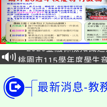
公告本校115學年度第1
「2026金融保險知識
代理(課)教師甄選結果(
桃園市115學年度學生
車」活動
公告本校115學年度第
生本土語及新住民語歌
公告本校115學年度第
代理(課)教師甄選結果(
最新消息-教
轉知中國文化大學推廣
代理(課)教師甄選結果(
轉知苗栗縣政府辦理11
《TA101》溝通分析