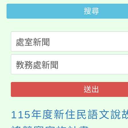
轉知苗栗縣政府辦理11
搜尋
《TA101》溝通分析
桃園市115學年度學生
縣市「校園短影音徵選
程，歡迎學生輔導中心
「桃園市補助參觀特色
要點
門員」簡章及活動海報
心理、諮商輔導、社會
115年度「教育部表揚
展演活動實施計畫」
踴躍報名參加。
系所師生報名參加。
義教育推展貢獻獎」
送出
115年度新住民語文說