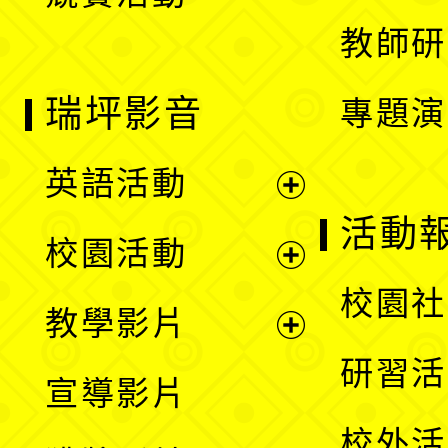
單
教師研
瑞坪影音
專題演
英語活動
展
活動
校園活動
開
展
校園社
教學影片
選
開
展
研習活
宣導影片
單
選
開
校外活