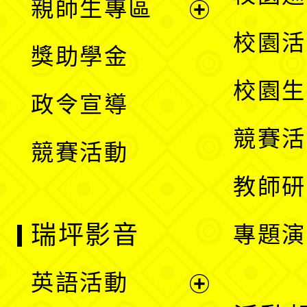
親師生專區
單
開
展
校園活
獎助學金
選
開
校園生
政令宣導
單
選
競賽活
競賽活動
單
教師研
瑞坪影音
專題演
英語活動