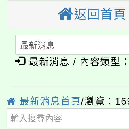
公告本校115學年度第
返回首頁
生本土語及新住民語歌
公告本校115學年度第
代理(課)教師甄選結果(
轉知中國文化大學推廣
代理(課)教師甄選結果(
淨零綠生活教案入校路
《TA101》溝通分析
最新消息 / 內容類型
115年食農教育專業人
會
程，歡迎學生輔導中心
學期銜接期間理賠案件
程
心理、諮商輔導、社會
淨零綠領人才培育課程
學籍身 分審查程序及
最新消息首頁
/瀏覽：16
系所師生報名參加。
公告本校115學年度第1
版
「2026金融保險知識
代理(課)教師甄選結果(