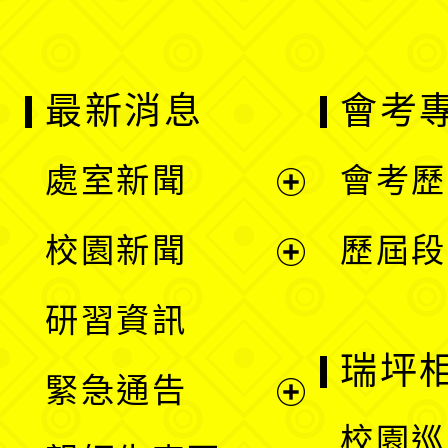
最新消息
會考
處室新聞
會考歷
展
校園新聞
歷屆段
開
展
研習資訊
選
開
瑞坪
緊急通告
單
選
展
校園巡