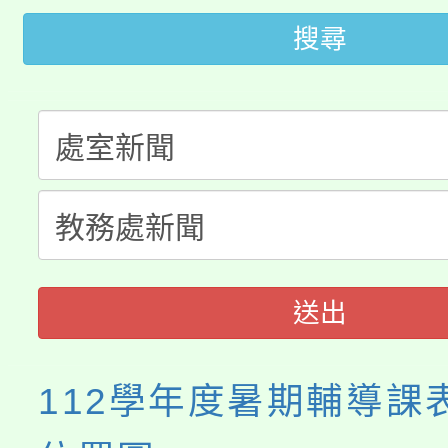
桃園市115學年度學生
搜尋
車」活動
公告本校115學年度第
生本土語及新住民語歌
公告本校115學年度第
代理(課)教師甄選結果(
轉知中國文化大學推廣
代理(課)教師甄選結果(
《TA101》溝通分析
程，歡迎學生輔導中心
送出
心理、諮商輔導、社會
112學年度暑期輔導課
系所師生報名參加。