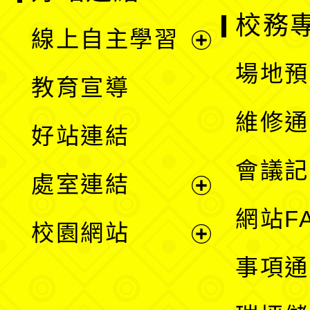
校務
線上自主學習
展
場地預
教育宣導
開
維修通
好站連結
選
會議記
處室連結
單
展
網站F
校園網站
開
展
事項通
選
開