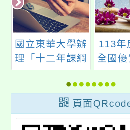
園
國立東華大學辦
113
校
理「十二年課綱
全國優
習
原住民族相關學
習輔導
習內容諮詢宣導
研習會
講座」
習績優
頁面QRcod
實