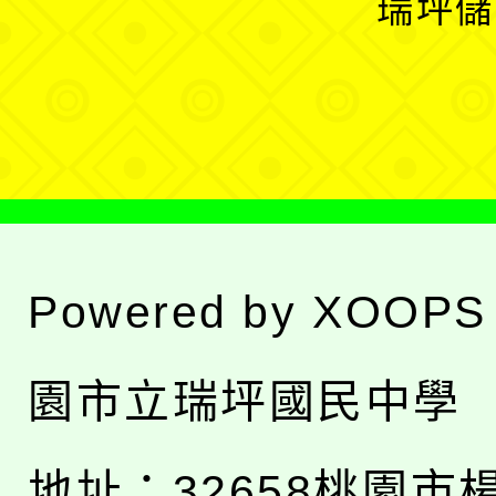
瑞坪儲
單
選
單
Powered by
XOOPS
園市立瑞坪國民中學
地址：
32658桃園市