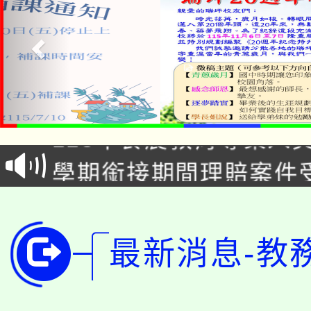
淨零綠生活教案入校路
115年食農教育專業人
會
學期銜接期間理賠案件
程
淨零綠領人才培育課程
學籍身 分審查程序及
公告本校115學年度第1
版
最新消息-教
「2026金融保險知識
代理(課)教師甄選結果(
桃園市115學年度學生
車」活動