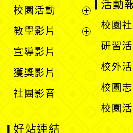
展
活動
校園活動
開
展
校園社
教學影片
選
開
展
研習活
宣導影片
單
選
開
校外活
獲獎影片
單
選
校園志
社團影音
單
校園活
好站連結