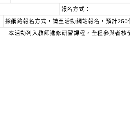
報名方式：
、
採網路報名方式，請至活動網站報名，預計25
、
本活動列入教師進修研習課程，全程參與者核
各實作工作坊若需使用筆記型電腦等設備，需由
訊等訊息請參考活動網站。
活動網站網址：https://ghresource.k12ea.gov.
、
如有未盡事宜請洽本校物理學科中心，聯絡電話：(04
可瀏覽群組：
註冊會員
訪客