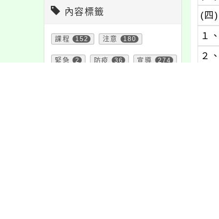
內容標籤
(四)
１
課程
152
注意
180
２
緊急
2
防疫
36
宣導
274
(五)
重要
38
教學
38
學習
109
公告
1610
(六)
活動
1171
報名
1151
三
資訊
337
節日
10
特色
6
內文
頁面QRcode