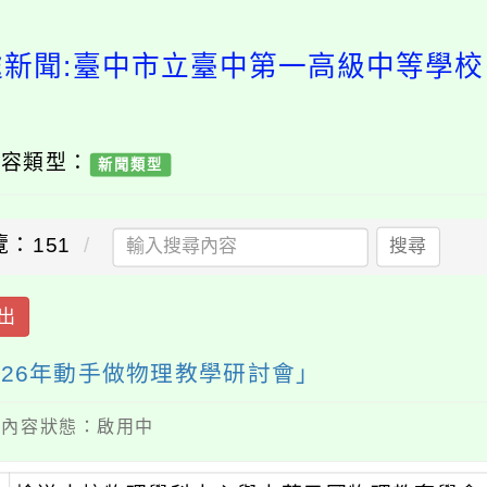
處新聞:臺中市立臺中第一高級中等學校「
內容類型：
新聞類型
覽：151
搜尋
出
26年動手做物理教學研討會」
 / 內容狀態：啟用中