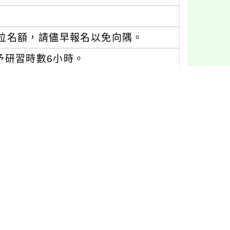
0位名額，請儘早報名以免向隅。
予研習時數6小時。
參加教師自行攜帶，其他活動及交通資
tw/nss/p/PhysicsTPD04。
)2222-6081分機264。