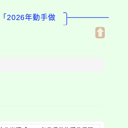
2026年動手做
開
啟
上
方
區
塊