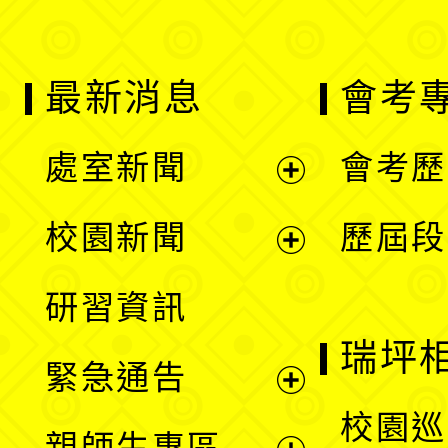
最新消息
會考
處室新聞
會考歷
展
校園新聞
歷屆段
開
展
研習資訊
選
開
瑞坪
緊急通告
單
選
展
校園巡
親師生專區