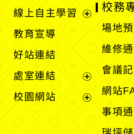
校務
線上自主學習
展
場地預
教育宣導
開
維修通
好站連結
選
會議記
處室連結
單
展
網站F
校園網站
開
展
事項通
選
開
瑞坪儲