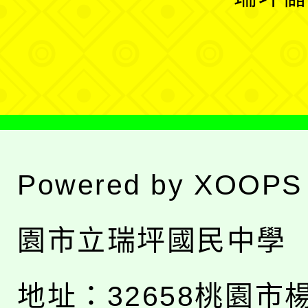
單
選
單
Powered by
XOOPS
園市立瑞坪國民中學
地址：
32658桃園市