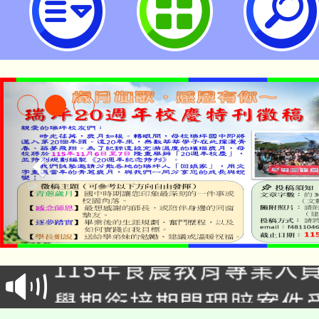
Education-KDP 全國學校經
證獎」-桃園市立瑞坪國民中學
淨零綠生活教案入校路
115年食農教育專業人
會
學期銜接期間理賠案件
程