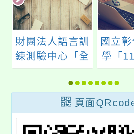
際
財團法人語言訓
國立彰
學
練測驗中心「全
學「1
民英檢」中級、
育實習
中高級測驗
知能
頁面QRcod