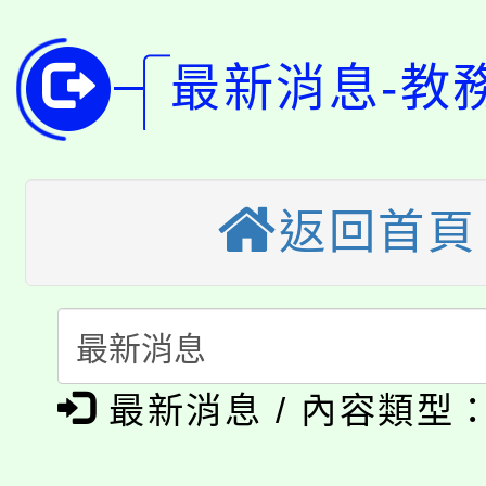
淨零綠領人才培育課程
學籍身 分審查程序及
公告本校115學年度第1
最新消息-教
版
「2026金融保險知識
代理(課)教師甄選結果(
桃園市115學年度學生
車」活動
返回首頁
公告本校115學年度第
生本土語及新住民語歌
公告本校115學年度第
代理(課)教師甄選結果(
轉知中國文化大學推廣
代理(課)教師甄選結果(
淨零綠生活教案入校路
《TA101》溝通分析
最新消息 / 內容類型
115年食農教育專業人
會
程，歡迎學生輔導中心