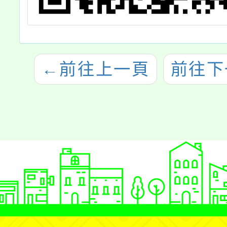
←
前往上一頁
前往下