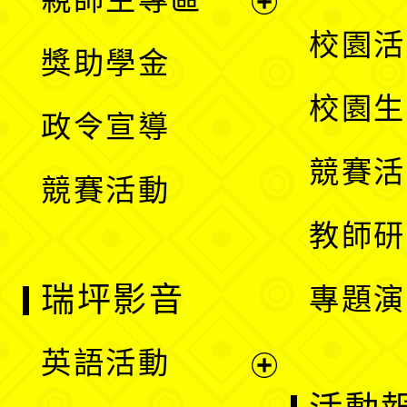
單
開
展
校園活
獎助學金
選
開
校園生
政令宣導
單
選
競賽活
競賽活動
單
教師研
瑞坪影音
專題演
英語活動
展