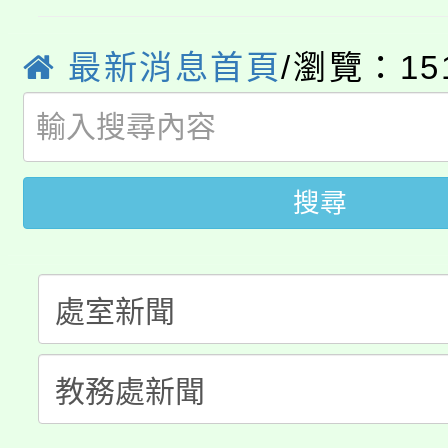
學期銜接期間理賠案件
程
心理、諮商輔導、社會
淨零綠領人才培育課程
最新消息首頁
/瀏覽：15
學籍身 分審查程序及
系所師生報名參加。
公告本校115學年度第1
版
「2026金融保險知識
代理(課)教師甄選結果(
搜尋
桃園市115學年度學生
車」活動
公告本校115學年度第
生本土語及新住民語歌
公告本校115學年度第
代理(課)教師甄選結果(
轉知中國文化大學推廣
代理(課)教師甄選結果(
《TA101》溝通分析