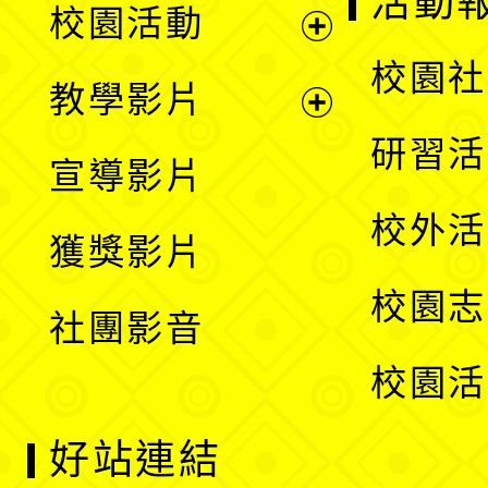
活動
校園活動
開
展
校園社
教學影片
選
開
展
研習活
宣導影片
單
選
開
校外活
獲獎影片
單
選
校園志
社團影音
單
校園活
好站連結