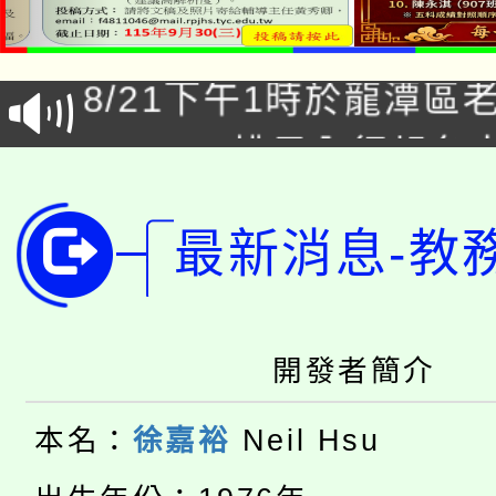
「本色祭」8/29、30
8/21下午1時於龍潭區
場熱烈登場!
YOUNG桃局內行報名
徵才活動。
8月14至27日，桃園
局官網。
最新消息-教
115年桃園市運動會8/1
開!
桃園市低收入戶享有免
田徑場及游泳池舉行。
大園自造教育及科技中心
視費優惠，中低收入戶
開發者簡介
大溪自造教育及科技中心
份教師增能研習
半價優惠，詳情可洽有
本名：
徐嘉裕
Neil Hsu
淨零綠生活教案入校路
份教師研習
者。