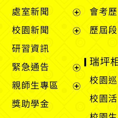
處室新聞
會考歷
展
校園新聞
歷屆段
開
展
研習資訊
選
開
瑞坪
緊急通告
單
選
展
校園巡
親師生專區
單
開
展
校園活
獎助學金
選
開
校園生