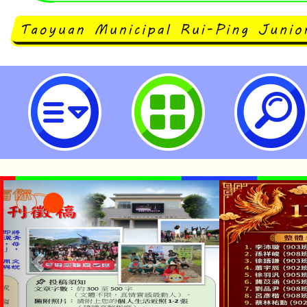
neilrpjhstyc網站設計者：徐嘉裕 N