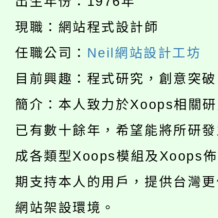
出生年份：1976年
115年食農教育專業人
會
現職：網站程式設計師
「本色祭」8/29、30
程
任職公司：
Neil網站設計工坊
8/21下午1時於龍潭區
場熱烈登場!
目前興趣：程式研究，創意突破
YOUNG桃局內行報名
徵才活動。
簡介：本人致力於Xoops相關
8月14至27日，桃園
局官網。
已有數十餘年，希望能將所研發
115年桃園市運動會8/1
開!
成各類型Xoops模組及Xoops
桃園市低收入戶享有免
田徑場及游泳池舉行。
大園自造教育及科技中心
期支持本人的用戶，提供台灣更
視費優惠，中低收入戶
大溪自造教育及科技中心
網站架設環境。
份教師增能研習
半價優惠，詳情可洽有