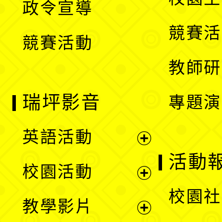
政令宣導
單
選
競賽活
競賽活動
單
教師研
瑞坪影音
專題演
英語活動
展
活動
校園活動
開
展
校園社
教學影片
選