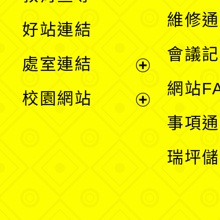
開
維修通
好站連結
選
會議記
處室連結
單
展
網站F
校園網站
開
展
事項通
選
開
瑞坪儲
單
選
單