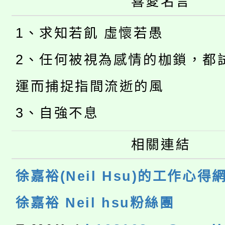
喜愛名言
1、求知若飢 虛懷若愚
2、任何被視為感情的枷鎖，都
運而捕捉指間流逝的風
3、自強不息
相關連結
徐嘉裕(Neil Hsu)的工作心得
徐嘉裕 Neil hsu粉絲團