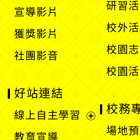
開
展
研習活
宣導影片
單
選
開
校外活
獲獎影片
單
選
校園志
社團影音
單
校園活
好站連結
校務
線上自主學習
展
場地預
教育宣導