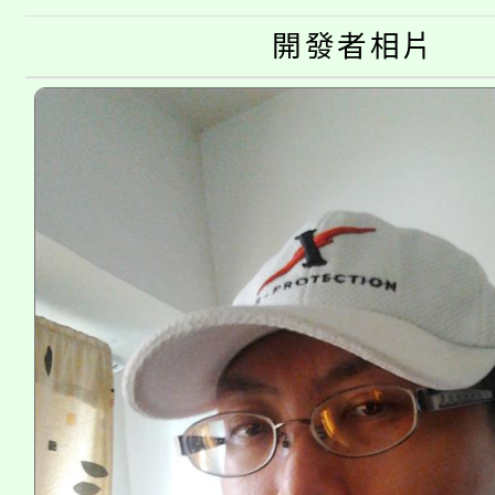
淨零綠生活教案入校路
份教師研習
開發者相片
者。
115年食農教育專業人
會
程