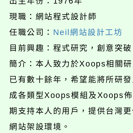
出生年份：1976年
115年度「教育部表揚
展演活動實施計畫」
踴躍報名參加。
系所師生報名參加。
現職：網站程式設計師
公告本校115學年度第1
義教育推展貢獻獎」
任職公司：
Neil網站設計工坊
「2026金融保險知識
代理(課)教師甄選結果(
目前興趣：程式研究，創意突破
桃園市115學年度學生
車」活動
簡介：本人致力於Xoops相關
公告本校115學年度第
生本土語及新住民語歌
已有數十餘年，希望能將所研發
公告本校115學年度第
代理(課)教師甄選結果(
轉知中國文化大學推廣
成各類型Xoops模組及Xoops
代理(課)教師甄選結果(
轉知苗栗縣政府辦理11
期支持本人的用戶，提供台灣更
《TA101》溝通分析
桃園市115學年度學生
縣市「校園短影音徵選
網站架設環境。
程，歡迎學生輔導中心