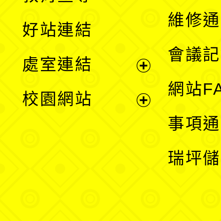
開
維修通
好站連結
選
會議記
處室連結
單
展
網站F
校園網站
開
展
事項通
選
開
瑞坪儲
單
選
單