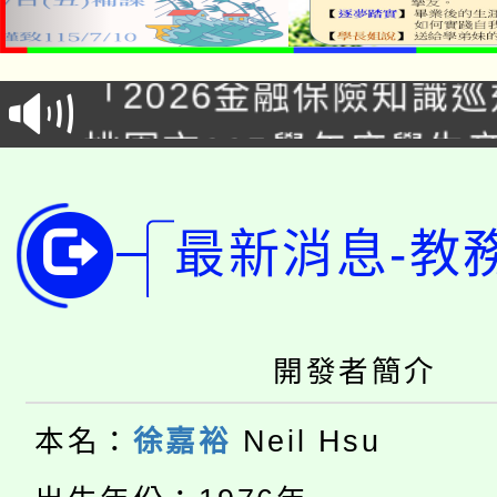
公告本校115學年度第1
「2026金融保險知識
代理(課)教師甄選結果(
桃園市115學年度學生
車」活動
公告本校115學年度第
生本土語及新住民語歌
公告本校115學年度第
最新消息-教
代理(課)教師甄選結果(
轉知中國文化大學推廣
代理(課)教師甄選結果(
轉知苗栗縣政府辦理11
《TA101》溝通分析
開發者簡介
桃園市115學年度學生
縣市「校園短影音徵選
程，歡迎學生輔導中心
本名：
徐嘉裕
Neil Hsu
「桃園市補助參觀特色
要點
門員」簡章及活動海報
心理、諮商輔導、社會