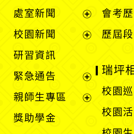
處室新聞
會考歷
展
校園新聞
歷屆段
開
展
研習資訊
選
開
瑞坪
緊急通告
單
選
展
校園巡
親師生專區
單
開
展
校園活
獎助學金
選
開
校園生