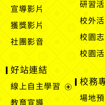
開
展
研習活
宣導影片
單
選
開
校外活
獲獎影片
單
選
校園志
社團影音
單
校園活
好站連結
校務
線上自主學習
展
場地預
教育宣導