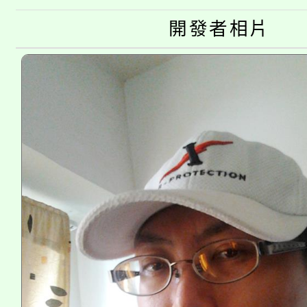
「桃園市補助參觀特色
要點
門員」簡章及活動海報
心理、諮商輔導、社會
開發者相片
115年度「教育部表揚
展演活動實施計畫」
踴躍報名參加。
系所師生報名參加。
義教育推展貢獻獎」