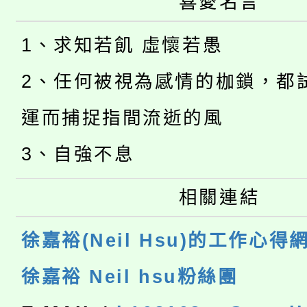
喜愛名言
1、求知若飢 虛懷若愚
2、任何被視為感情的枷鎖，都
運而捕捉指間流逝的風
3、自強不息
相關連結
徐嘉裕(Neil Hsu)的工作心得
徐嘉裕 Neil hsu粉絲團