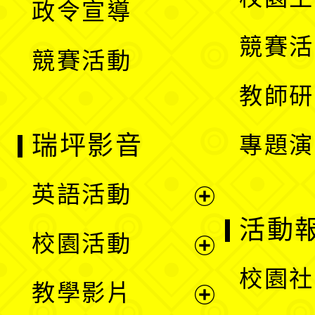
政令宣導
單
選
競賽活
競賽活動
單
教師研
瑞坪影音
專題演
英語活動
展
活動
校園活動
開
展
校園社
教學影片
選