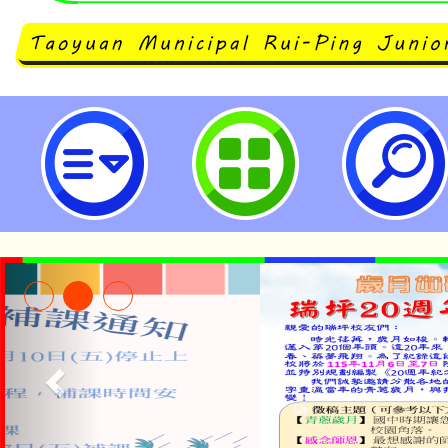
neilrpjhstyc網站設計者：徐嘉裕 N