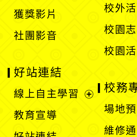
開
校外活
獲獎影片
單
選
校園志
社團影音
單
校園活
好站連結
校務
線上自主學習
展
場地預
教育宣導
開
維修通
好站連結