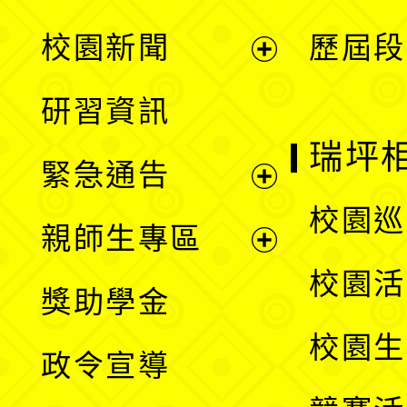
展
校園新聞
歷屆段
開
展
研習資訊
選
開
瑞坪
緊急通告
單
選
展
校園巡
親師生專區
單
開
展
校園活
獎助學金
選
開
校園生
政令宣導
單
選