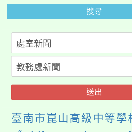
大園自造教育及科技中心
視費優惠，中低收入戶
搜尋
大溪自造教育及科技中心
份教師增能研習
半價優惠，詳情可洽有
淨零綠生活教案入校路
份教師研習
者。
115年食農教育專業人
會
程
送出
臺南市崑山高級中等學