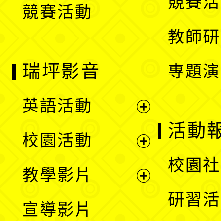
競賽活
競賽活動
單
教師研
瑞坪影音
專題演
英語活動
展
活動
校園活動
開
展
校園社
教學影片
選
開
展
研習活
宣導影片
單
選