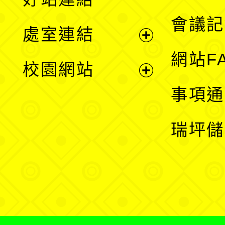
選
會議記
處室連結
單
展
網站F
校園網站
開
展
事項通
選
開
瑞坪儲
單
選
單