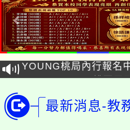
「本色祭」8/29、30
8/21下午1時於龍潭區
場熱烈登場!
YOUNG桃局內行報名
徵才活動。
8月14至27日，桃園
局官網。
115年桃園市運動會8/1
開!
最新消息-教
桃園市低收入戶享有免
田徑場及游泳池舉行。
大園自造教育及科技中心
視費優惠，中低收入戶