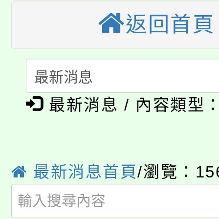
大溪自造教育及科技中心
份教師增能研習
半價優惠，詳情可洽有
返回首頁
淨零綠生活教案入校路
份教師研習
者。
115年食農教育專業人
會
「本色祭」8/29、30
程
8/21下午1時於龍潭區
最新消息 / 內容類型
場熱烈登場!
YOUNG桃局內行報名
徵才活動。
8月14至27日，桃園
局官網。
最新消息首頁
/瀏覽：15
115年桃園市運動會8/1
開!
桃園市低收入戶享有免
田徑場及游泳池舉行。