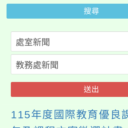
桃園市115學年度學生
車」活動
搜尋
公告本校115學年度第
生本土語及新住民語歌
公告本校115學年度第
代理(課)教師甄選結果(
轉知中國文化大學推廣
代理(課)教師甄選結果(
《TA101》溝通分析
程，歡迎學生輔導中心
送出
心理、諮商輔導、社會
115年度國際教育優良
系所師生報名參加。