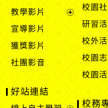
開
展
校園社
教學影片
選
開
展
研習活
宣導影片
單
選
開
校外活
獲獎影片
單
選
校園志
社團影音
單
校園活
好站連結
校務