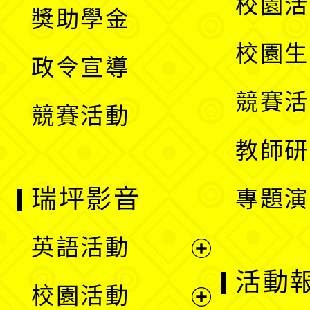
展
校園活
獎助學金
選
開
校園生
政令宣導
單
選
競賽活
競賽活動
單
教師研
瑞坪影音
專題演
英語活動
展
活動
校園活動