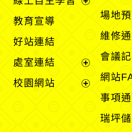
線上自主學習
展
場地預
教育宣導
開
維修通
好站連結
選
會議記
處室連結
單
展
網站F
校園網站
開
展
事項通
選
開
瑞坪儲
單
選