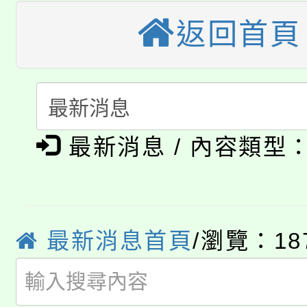
公告本校115學年度第
生本土語及新住民語歌
返回首頁
公告本校115學年度第
代理(課)教師甄選結果(
轉知中國文化大學推廣
代理(課)教師甄選結果(
淨零綠生活教案入校路
《TA101》溝通分析
最新消息 / 內容類型
115年食農教育專業人
會
程，歡迎學生輔導中心
學期銜接期間理賠案件
程
心理、諮商輔導、社會
淨零綠領人才培育課程
學籍身 分審查程序及
系所師生報名參加。
最新消息首頁
/瀏覽：18
公告本校115學年度第1
版
「2026金融保險知識
代理(課)教師甄選結果(