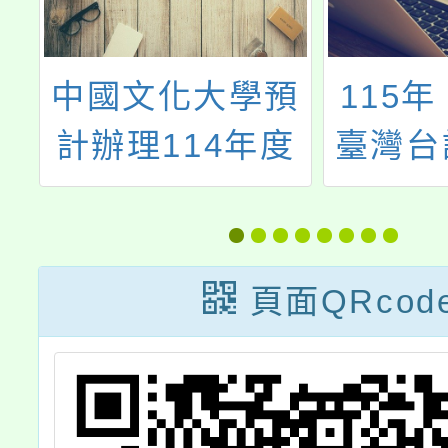
預
115年「教育部
114
度
臺灣台語語言能
等以下
學
力認證考試」訊
在職進
術
息
能學分
班
體育」
頁面QRcod
民教育
社
化）」