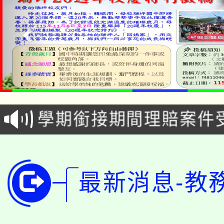
淨零綠生活教案入校路
115年食農教育專業人
會
學期銜接期間理賠案件
程
淨零綠領人才培育課程
學籍身 分審查程序及
公告本校115學年度第1
版
最新消息-教
「2026金融保險知識
代理(課)教師甄選結果(
桃園市115學年度學生
車」活動