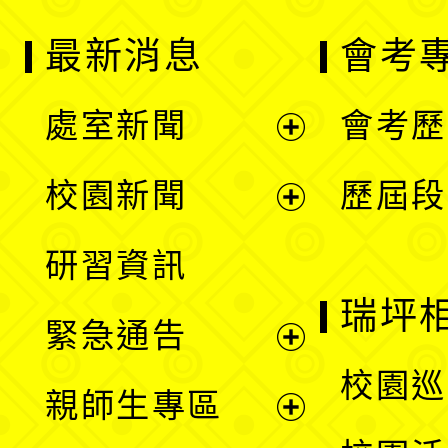
最新消息
會考
處室新聞
會考歷
展
校園新聞
歷屆段
開
展
研習資訊
選
開
瑞坪
緊急通告
單
選
展
校園巡
親師生專區
單
開