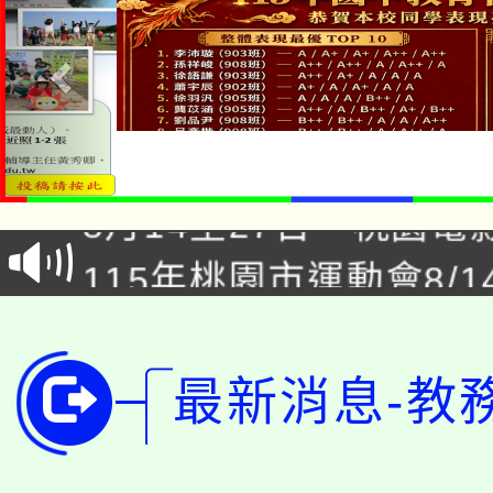
「本色祭」8/29、30
8/21下午1時於龍潭區
場熱烈登場!
YOUNG桃局內行報名
徵才活動。
8月14至27日，桃園
局官網。
115年桃園市運動會8/1
開!
桃園市低收入戶享有免
田徑場及游泳池舉行。
大園自造教育及科技中心
視費優惠，中低收入戶
最新消息-教
大溪自造教育及科技中心
份教師增能研習
半價優惠，詳情可洽有
淨零綠生活教案入校路
份教師研習