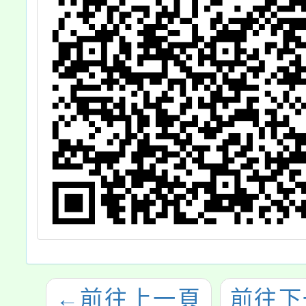
←
前往上一頁
前往下