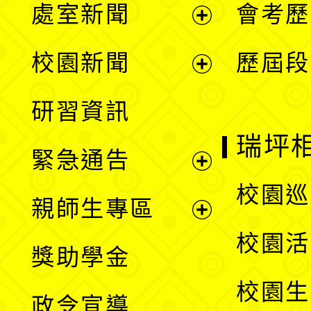
處室新聞
會考歷
展
校園新聞
歷屆段
開
展
研習資訊
選
開
瑞坪
緊急通告
單
選
展
校園巡
親師生專區
單
開
展
校園活
獎助學金
選
開
校園生
政令宣導