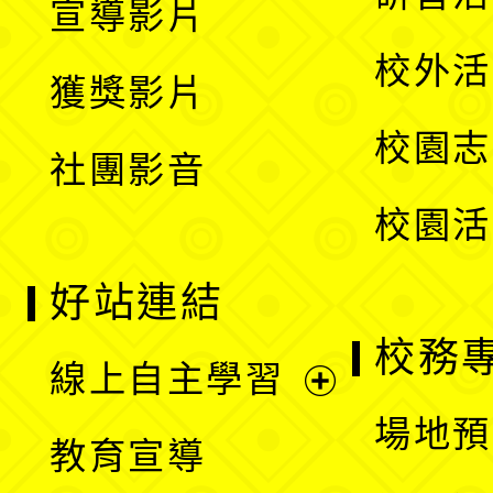
宣導影片
單
選
開
校外活
獲獎影片
單
選
校園志
社團影音
單
校園活
好站連結
校務
線上自主學習
展
場地預
教育宣導
開