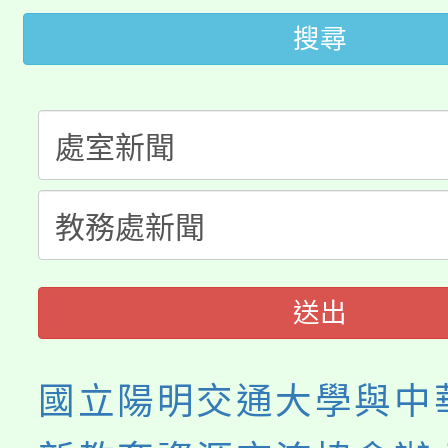
半價優惠，詳情可洽有
淨零綠生活教案入校路
搜尋
份教師研習
者。
115年食農教育專業人
會
程
送出
國立陽明交通大學與中