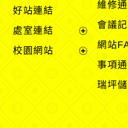
維修通
好站連結
選
會議記
處室連結
單
展
網站F
校園網站
開
展
事項通
選
開
瑞坪儲
單
選
單