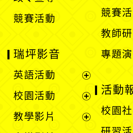
單
選
競賽活
競賽活動
單
教師研
瑞坪影音
專題演
英語活動
展
活動
校園活動
開
展
校園社
教學影片
選
開
展
研習活