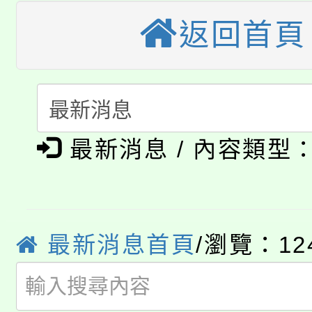
者。
115年食農教育專業人
返回首頁
會
「本色祭」8/29、30
程
8/21下午1時於龍潭區
場熱烈登場!
YOUNG桃局內行報名
徵才活動。
最新消息 / 內容類型
8月14至27日，桃園
局官網。
115年桃園市運動會8/1
開!
桃園市低收入戶享有免
田徑場及游泳池舉行。
最新消息首頁
/瀏覽：12
大園自造教育及科技中心
視費優惠，中低收入戶
大溪自造教育及科技中心
份教師增能研習