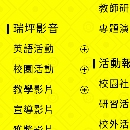
教師研
瑞坪影音
專題演
英語活動
展
活動
校園活動
開
展
校園社
教學影片
選
開
展
研習活
宣導影片
單
選
開
校外活