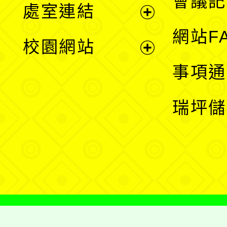
會議記
處室連結
單
展
網站F
校園網站
開
展
事項通
選
開
瑞坪儲
單
選
單