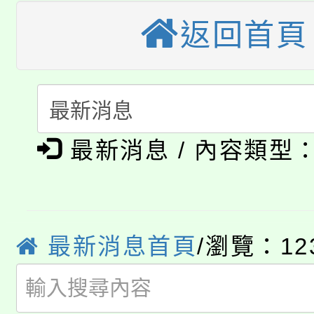
公告本校115學年度第
生本土語及新住民語歌
返回首頁
公告本校115學年度第
代理(課)教師甄選結果(
轉知中國文化大學推廣
代理(課)教師甄選結果(
淨零綠生活教案入校路
《TA101》溝通分析
最新消息 / 內容類型
115年食農教育專業人
會
程，歡迎學生輔導中心
學期銜接期間理賠案件
程
心理、諮商輔導、社會
淨零綠領人才培育課程
學籍身 分審查程序及
最新消息首頁
/瀏覽：12
系所師生報名參加。
公告本校115學年度第1
版
「2026金融保險知識
代理(課)教師甄選結果(