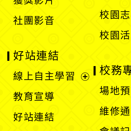
獲獎影片
單
選
校園志
社團影音
單
校園活
好站連結
校務
線上自主學習
展
場地預
教育宣導
開
維修通
好站連結
選