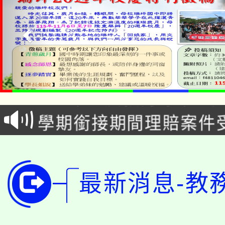
淨零綠生活教案入校路
115年食農教育專業人
會
學期銜接期間理賠案件
程
淨零綠領人才培育課程
學籍身 分審查程序及
公告本校115學年度第1
版
最新消息-教
「2026金融保險知識
代理(課)教師甄選結果(
桃園市115學年度學生
車」活動