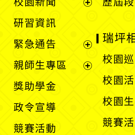
校園新聞
歷屆段
開
展
研習資訊
選
開
瑞坪
緊急通告
單
選
展
校園巡
親師生專區
單
開
展
校園活
獎助學金
選
開
校園生
政令宣導
單
選
競賽活
競賽活動
單