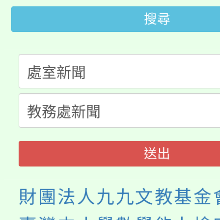
桃園市115學年度學生
車」活動
搜尋
公告本校115學年度第
生本土語及新住民語歌
公告本校115學年度第
代理(課)教師甄選結果(
轉知中國文化大學推廣
代理(課)教師甄選結果(
《TA101》溝通分析
程，歡迎學生輔導中心
送出
心理、諮商輔導、社會
財團法人九九文教基金
系所師生報名參加。