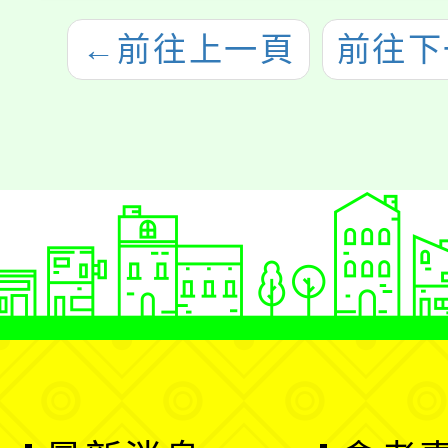
←
前往上一頁
前往下