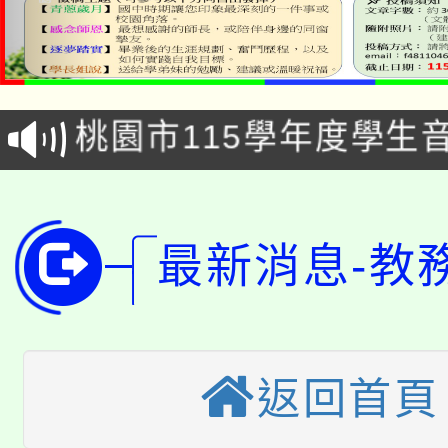
公告本校115學年度第1
「2026金融保險知識
代理(課)教師甄選結果(
桃園市115學年度學生
車」活動
公告本校115學年度第
生本土語及新住民語歌
公告本校115學年度第
代理(課)教師甄選結果(
最新消息-教
轉知中國文化大學推廣
代理(課)教師甄選結果(
轉知苗栗縣政府辦理11
《TA101》溝通分析
桃園市115學年度學生
縣市「校園短影音徵選
程，歡迎學生輔導中心
返回首頁
「桃園市補助參觀特色
要點
門員」簡章及活動海報
心理、諮商輔導、社會