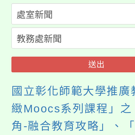
「桃園市補助參觀特色
要點
門員」簡章及活動海報
心理、諮商輔導、社會
115年度「教育部表揚
展演活動實施計畫」
踴躍報名參加。
系所師生報名參加。
義教育推展貢獻獎」
送出
國立彰化師範大學推廣
緻Moocs系列課程」
角-融合教育攻略」、