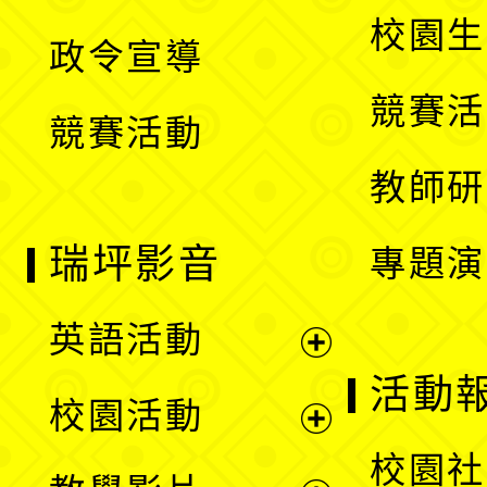
選
開
校園生
政令宣導
單
選
競賽活
競賽活動
單
教師研
瑞坪影音
專題演
英語活動
展
活動
校園活動
開
展
校園社