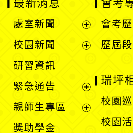
最新消息
會考
處室新聞
會考歷
展
校園新聞
歷屆段
開
展
研習資訊
選
開
瑞坪
緊急通告
單
選
展
校園巡
親師生專區
單
開
展
校園活
獎助學金