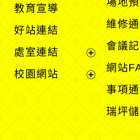
展
場地預
教育宣導
開
維修通
好站連結
選
會議記
處室連結
單
展
網站F
校園網站
開
展
事項通
選
開
瑞坪儲
單
選