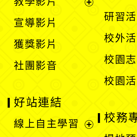
教學影片
選
開
展
研習活
宣導影片
單
選
開
校外活
獲獎影片
單
選
校園志
社團影音
單
校園活
好站連結
校務
線上自主學習