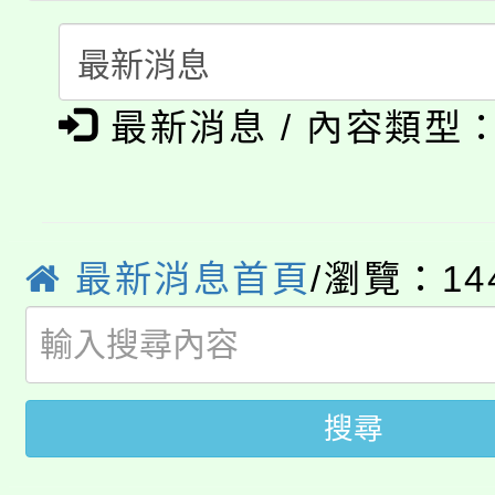
115年度「教育部表揚
展演活動實施計畫」
踴躍報名參加。
系所師生報名參加。
公告本校115學年度第1
義教育推展貢獻獎」
最新消息 / 內容類型
「2026金融保險知識
代理(課)教師甄選結果(
桃園市115學年度學生
車」活動
公告本校115學年度第
生本土語及新住民語歌
最新消息首頁
/瀏覽：14
公告本校115學年度第
代理(課)教師甄選結果(
轉知中國文化大學推廣
代理(課)教師甄選結果(
轉知苗栗縣政府辦理11
《TA101》溝通分析
搜尋
桃園市115學年度學生
縣市「校園短影音徵選
程，歡迎學生輔導中心