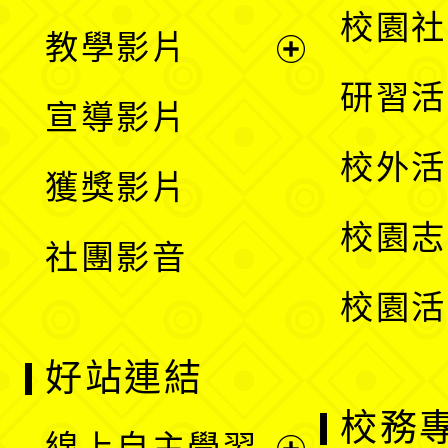
開
展
校園社
教學影片
選
開
展
研習活
宣導影片
單
選
開
校外活
獲獎影片
單
選
校園志
社團影音
單
校園活
好站連結
校務
線上自主學習