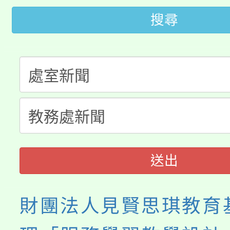
桃園市低收入戶享有免
田徑場及游泳池舉行。
搜尋
大園自造教育及科技中心
視費優惠，中低收入戶
大溪自造教育及科技中心
份教師增能研習
半價優惠，詳情可洽有
淨零綠生活教案入校路
份教師研習
者。
115年食農教育專業人
會
程
送出
財團法人見賢思琪教育