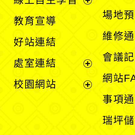
展
場地預
教育宣導
開
維修通
好站連結
選
會議記
處室連結
單
展
網站F
校園網站
開
展
事項通
選
開
瑞坪儲
單
選