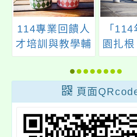
設
114專業回饋人
「11
中
才培訓與教學輔
園扎根
增
導教師儲訓計畫
師培
高
10-1
/
頁面QRcod