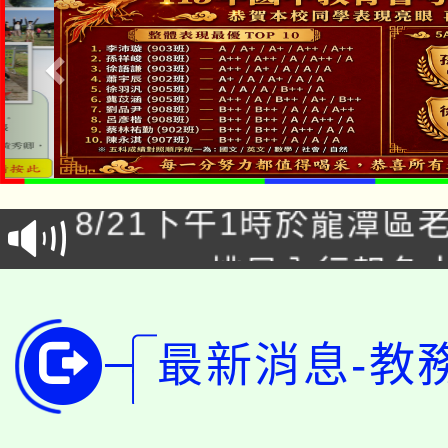
「本色祭」8/29、30
8/21下午1時於龍潭區
場熱烈登場!
YOUNG桃局內行報名
徵才活動。
8月14至27日，桃園
局官網。
最新消息-教
115年桃園市運動會8/1
開!
桃園市低收入戶享有免
田徑場及游泳池舉行。