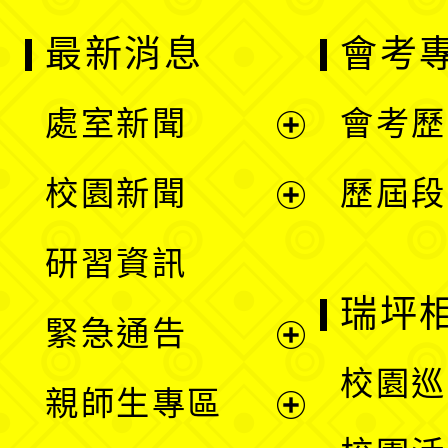
最新消息
會考
處室新聞
會考歷
展
校園新聞
歷屆段
開
展
研習資訊
選
開
瑞坪
緊急通告
單
選
展
校園巡
親師生專區
單
開
展