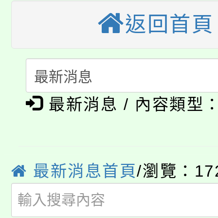
大園自造教育及科技中心
視費優惠，中低收入戶
返回首頁
大溪自造教育及科技中心
份教師增能研習
半價優惠，詳情可洽有
淨零綠生活教案入校路
份教師研習
者。
115年食農教育專業人
會
「本色祭」8/29、30
最新消息 / 內容類型
程
8/21下午1時於龍潭區
場熱烈登場!
YOUNG桃局內行報名
徵才活動。
最新消息首頁
/瀏覽：17
8月14至27日，桃園
局官網。
115年桃園市運動會8/1
開!