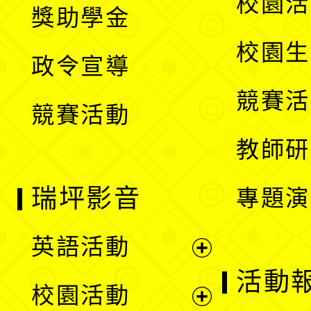
校園活
獎助學金
選
開
校園生
政令宣導
單
選
競賽活
競賽活動
單
教師研
瑞坪影音
專題演
英語活動
展
活動
校園活動