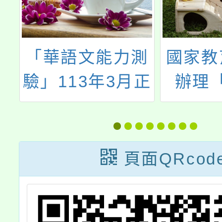
桃
「華語文能力測
國家教
學
驗」113年3月正
辦理
整
式考試
112
-
夥伴
國
畫」，
頁面QRcod
增
加入愛