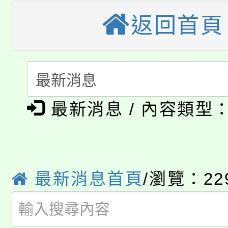
桃園市115學年度學生
車」活動
返回首頁
公告本校115學年度第
生本土語及新住民語歌
公告本校115學年度第
代理(課)教師甄選結果(
轉知中國文化大學推廣
代理(課)教師甄選結果(
淨零綠生活教案入校路
《TA101》溝通分析
最新消息 / 內容類型
115年食農教育專業人
會
程，歡迎學生輔導中心
學期銜接期間理賠案件
程
心理、諮商輔導、社會
淨零綠領人才培育課程
最新消息首頁
/瀏覽：22
學籍身 分審查程序及
系所師生報名參加。
公告本校115學年度第1
版