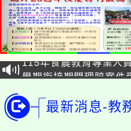
淨零綠生活教案入校路
115年食農教育專業人
會
學期銜接期間理賠案件
程
淨零綠領人才培育課程
學籍身 分審查程序及
公告本校115學年度第1
最新消息-教
版
「2026金融保險知識
代理(課)教師甄選結果(