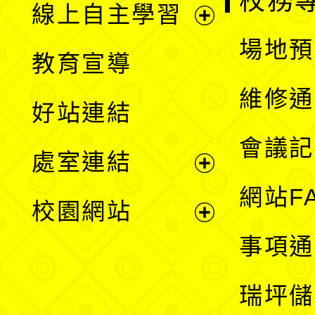
校務
線上自主學習
展
場地預
教育宣導
開
維修通
好站連結
選
會議記
處室連結
單
展
網站F
校園網站
開
展
事項通
選
開
瑞坪儲