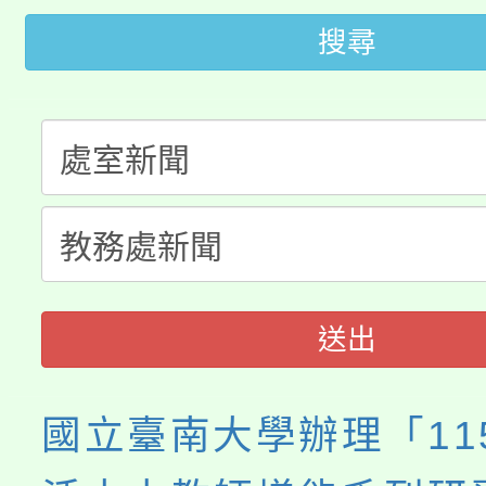
「2026金融保險知識
代理(課)教師甄選結果(
搜尋
桃園市115學年度學生
車」活動
公告本校115學年度第
生本土語及新住民語歌
公告本校115學年度第
代理(課)教師甄選結果(
轉知中國文化大學推廣
代理(課)教師甄選結果(
《TA101》溝通分析
程，歡迎學生輔導中心
送出
心理、諮商輔導、社會
國立臺南大學辦理「11
系所師生報名參加。