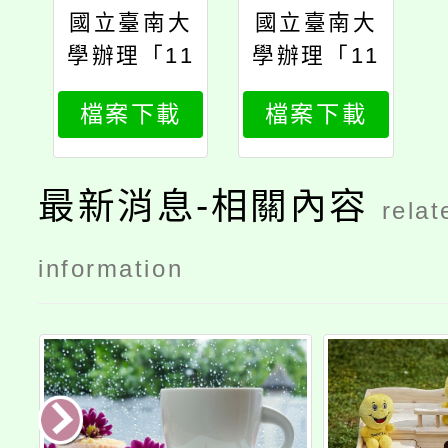
國立臺南大
國立臺南大
學辦理「11
學辦理「11
5年度生活
5年度生活
檔案下載
檔案下載
本土教師增
本土教師增
能系列研
能系列研
習」
習」1
最新消息-相關內容
relat
information