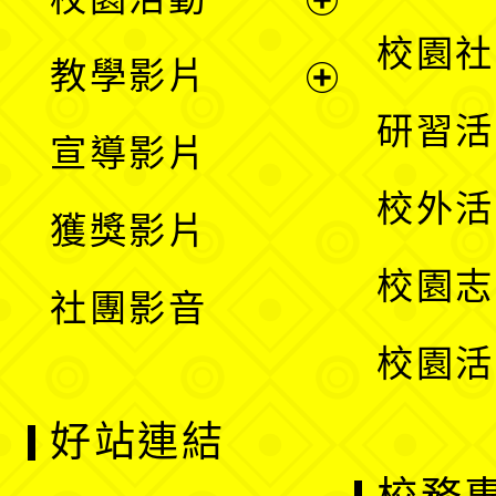
開
展
校園社
教學影片
選
開
展
研習活
宣導影片
單
選
開
校外活
獲獎影片
單
選
校園志
社團影音
單
校園活
好站連結