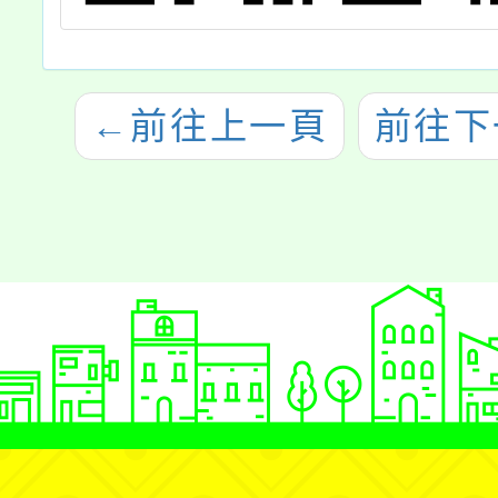
←
前往上一頁
前往下