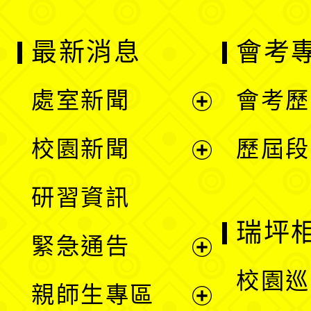
最新消息
會考
處室新聞
會考歷
展
校園新聞
歷屆段
開
展
研習資訊
選
開
瑞坪
緊急通告
單
選
展
校園巡
親師生專區
單