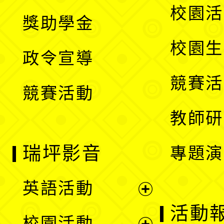
開
展
校園活
獎助學金
選
開
校園生
政令宣導
單
選
競賽活
競賽活動
單
教師研
瑞坪影音
專題演
英語活動
展
活動
校園活動