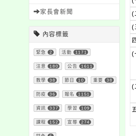
(
家長會新聞
(
(
內容標籤
緊急
2
活動
1171
(
注意
180
公告
1611
教學
38
節日
10
重要
38
(
防疫
36
報名
1151
資訊
337
學習
109
課程
152
宣導
274