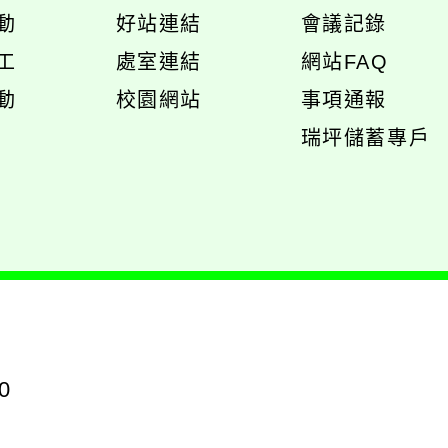
開
開
動
好站連結
會議記錄
選
選
工
處室連結
網站FAQ
單
單
展
動
校園網站
事項通報
開
展
瑞坪儲蓄專戶
選
開
單
選
單
0
返回首頁
返回頂端