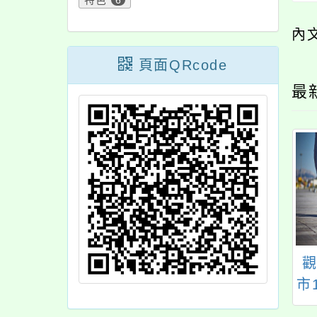
特色
6
內
頁面QRcode
最
13年度公辦公營華
國立臺灣海洋大學辦
福學校的蛻變與展
理戶外與海洋風險管
市
望研討會」，
理專業師資培訓