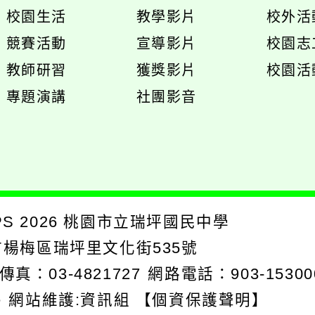
開
展
展
校園生活
教學影片
校外活
選
開
開
展
展
競賽活動
宣導影片
校園志
單
選
選
開
開
展
教師研習
獲獎影片
校園活
單
單
選
選
開
專題演講
社團影音
單
單
選
單
PS
2026
桃園市立瑞坪國民中學
園市楊梅區瑞坪里文化街535號
傳真：03-4821727
網路電話：903-15300
e
網站維護:資訊組
【個資保護聲明】