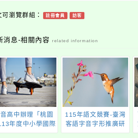
文可瀏覽群組：
註冊會員
訪客
新消息-相關內容
related information
觀音高中辦理「桃園
115年語文競賽-臺灣
113年度中小學國際
客語字音字形推廣研
教育校長暨教師培力
習營