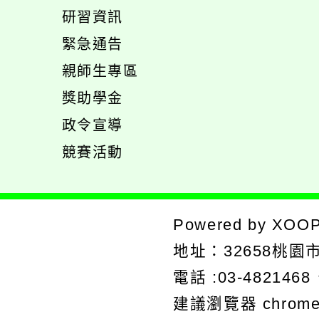
開
展
研習資訊
選
開
緊急通告
單
選
展
親師生專區
單
開
展
獎助學金
選
開
政令宣導
單
選
競賽活動
單
Powered by
XOO
地址：
32658桃
電話 :03-4821468
建議瀏覽器 chrom