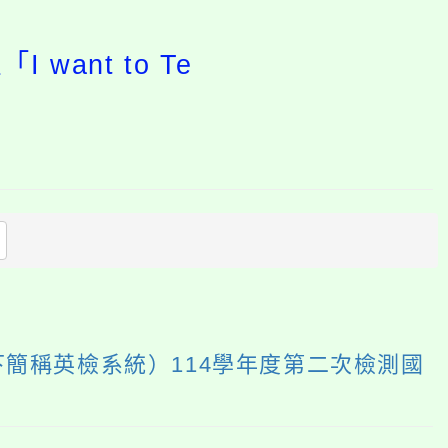
ant to Te
開
啟
上
方
區
塊
系統（以下簡稱英檢系統）114學年度第二次檢測國