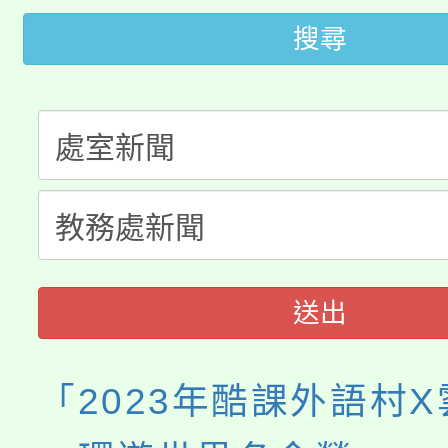
搜尋
桃園市115學年度學生
車」活動
公告本校115學年度第
生本土語及新住民語歌
公告本校115學年度第
代理(課)教師甄選結果(
轉知中國文化大學推廣
代理(課)教師甄選結果(
《TA101》溝通分析
程，歡迎學生輔導中心
送出
心理、諮商輔導、社會
「2023年酷課外語村
系所師生報名參加。