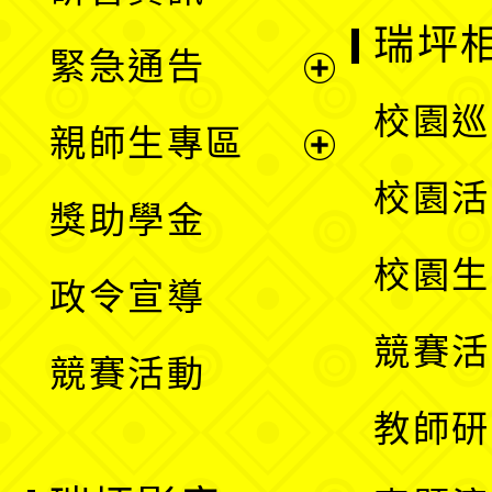
選
開
瑞坪
緊急通告
單
選
展
校園巡
親師生專區
單
開
展
校園活
獎助學金
選
開
校園生
政令宣導
單
選
競賽活
競賽活動
單
教師研