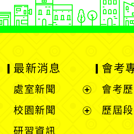
最新消息
會考
處室新聞
會考歷
展
校園新聞
歷屆段
開
展
研習資訊