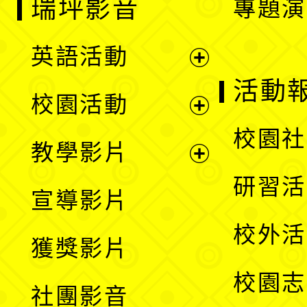
瑞坪影音
專題演
英語活動
展
活動
校園活動
開
展
校園社
教學影片
選
開
展
研習活
宣導影片
單
選
開
校外活
獲獎影片
單
選
校園志
社團影音
單