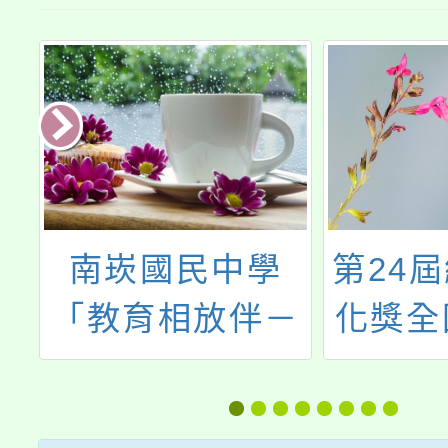
教
南崁國民中學
第24
「教育相放伴－
化獎全
性私密影像主題
答喙
跨校共備」