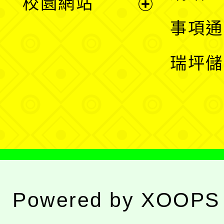
校園網站
開
展
事項通
選
開
瑞坪儲
單
選
單
Powered by
XOOPS