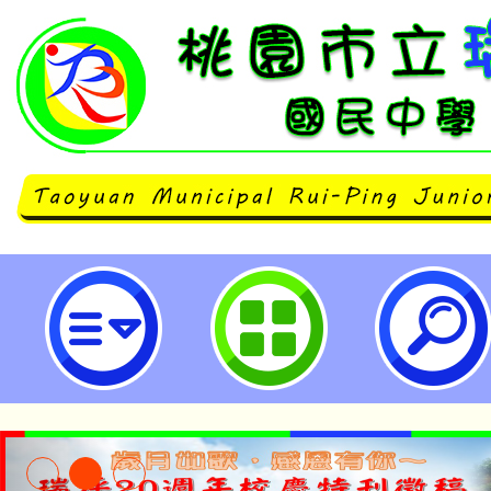
「2023年酷課外語村X雲之國度—
營」-桃園市立瑞坪國民中學