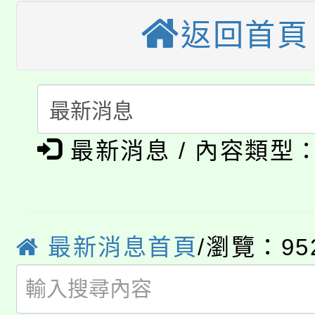
公告本校115學年度第
返回首頁
生本土語及新住民語歌
公告本校115學年度第
代理(課)教師甄選結果(
轉知中國文化大學推廣
代理(課)教師甄選結果(
淨零綠生活教案入校路
《TA101》溝通分析
最新消息 / 內容類型
115年食農教育專業人
會
程，歡迎學生輔導中心
學期銜接期間理賠案件
程
心理、諮商輔導、社會
淨零綠領人才培育課程
學籍身 分審查程序及
最新消息首頁
/瀏覽：95
系所師生報名參加。
公告本校115學年度第1
版
「2026金融保險知識
代理(課)教師甄選結果(