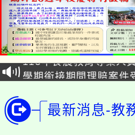
淨零綠生活教案入校路
115年食農教育專業人
會
學期銜接期間理賠案件
程
淨零綠領人才培育課程
學籍身 分審查程序及
公告本校115學年度第1
版
最新消息-教
「2026金融保險知識
代理(課)教師甄選結果(
桃園市115學年度學生
車」活動