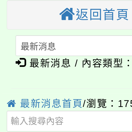
公告本校115學年度第
生本土語及新住民語歌
返回首頁
公告本校115學年度第
代理(課)教師甄選結果(
轉知中國文化大學推廣
代理(課)教師甄選結果(
淨零綠生活教案入校路
《TA101》溝通分析
最新消息 / 內容類型
115年食農教育專業人
會
程，歡迎學生輔導中心
學期銜接期間理賠案件
程
心理、諮商輔導、社會
淨零綠領人才培育課程
學籍身 分審查程序及
最新消息首頁
/瀏覽：17
系所師生報名參加。
公告本校115學年度第1
版
「2026金融保險知識
代理(課)教師甄選結果(