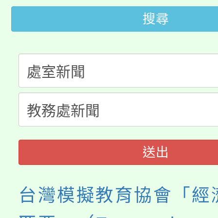
桃園市115學年度學生
搜尋
車」活動
公告本校115學年度第
生本土語及新住民語歌
公告本校115學年度第
代理(課)教師甄選結果(
轉知中國文化大學推廣
代理(課)教師甄選結果(
《TA101》溝通分析
程，歡迎學生輔導中心
送出
心理、諮商輔導、社會
台灣模擬教育協會「經
系所師生報名參加。