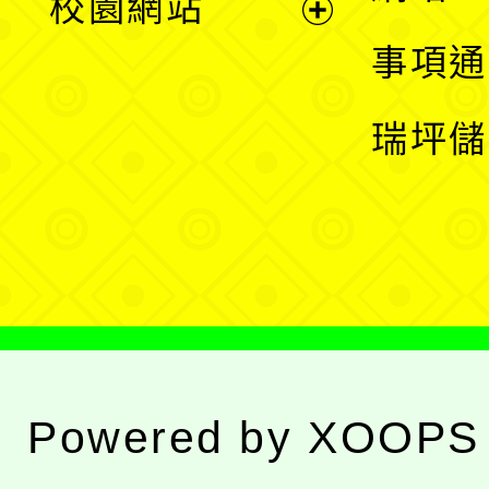
校園網站
開
展
事項通
選
開
瑞坪儲
單
選
單
Powered by
XOOPS