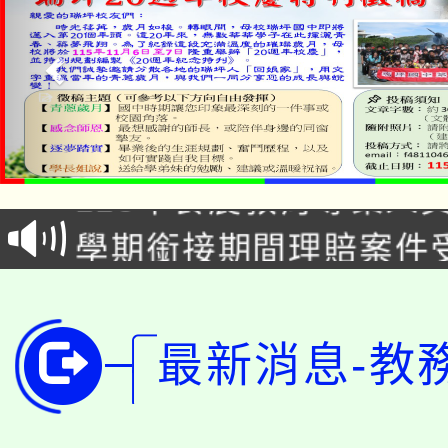
淨零綠生活教案入校路
115年食農教育專業人
會
學期銜接期間理賠案件
程
淨零綠領人才培育課程
學籍身 分審查程序及
公告本校115學年度第1
版
最新消息-教
「2026金融保險知識
代理(課)教師甄選結果(
桃園市115學年度學生
車」活動