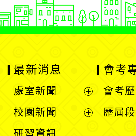
最新消息
會考
處室新聞
會考歷
展
校園新聞
歷屆段
開
展
研習資訊