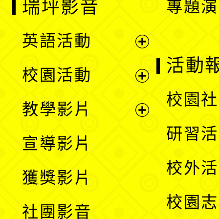
瑞坪影音
專題演
英語活動
展
活動
校園活動
開
展
校園社
教學影片
選
開
展
研習活
宣導影片
單
選
開
校外活
獲獎影片
單
選
校園志
社團影音
單