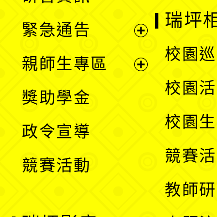
選
開
瑞坪
緊急通告
單
選
展
校園巡
親師生專區
單
開
展
校園活
獎助學金
選
開
校園生
政令宣導
單
選
競賽活
競賽活動
單
教師研