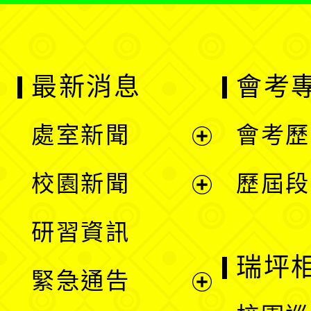
最新消息
會考
處室新聞
會考歷
展
校園新聞
歷屆段
開
展
研習資訊
選
開
瑞坪
緊急通告
單
選