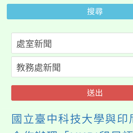
轉知苗栗縣政府辦理11
《TA101》溝通分析
搜尋
桃園市115學年度學生
縣市「校園短影音徵選
程，歡迎學生輔導中心
「桃園市補助參觀特色
要點
門員」簡章及活動海報
心理、諮商輔導、社會
115年度「教育部表揚
展演活動實施計畫」
踴躍報名參加。
系所師生報名參加。
義教育推展貢獻獎」
送出
國立臺中科技大學與印