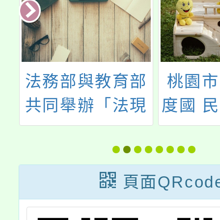
-
法務部與教育部
桃園市
字
共同舉辦「法現
度國 
新視界」創意教
土教育
案設計工作坊
方案—
（閩南
頁面QRcod
支援工