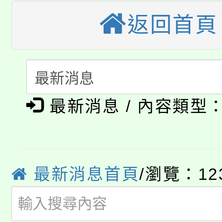
桃園市115學年度學生
縣市「校園短影音徵選
程，歡迎學生輔導中心
返回首頁
「桃園市補助參觀特色
要點
門員」簡章及活動海報
心理、諮商輔導、社會
115年度「教育部表揚
展演活動實施計畫」
踴躍報名參加。
系所師生報名參加。
公告本校115學年度第1
義教育推展貢獻獎」
最新消息 / 內容類型
「2026金融保險知識
代理(課)教師甄選結果(
桃園市115學年度學生
車」活動
公告本校115學年度第
生本土語及新住民語歌
最新消息首頁
/瀏覽：12
公告本校115學年度第
代理(課)教師甄選結果(
轉知中國文化大學推廣
代理(課)教師甄選結果(