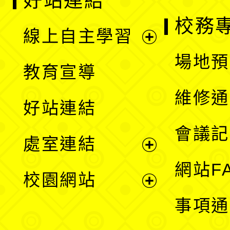
好站連結
校務
線上自主學習
展
場地預
教育宣導
開
維修通
好站連結
選
會議記
處室連結
單
展
網站F
校園網站
開
展
事項通
選