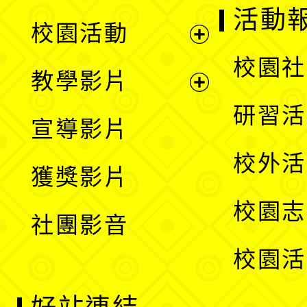
展
活動
校園活動
開
展
校園社
教學影片
選
開
展
研習活
宣導影片
單
選
開
校外活
獲獎影片
單
選
校園志
社團影音
單
校園活