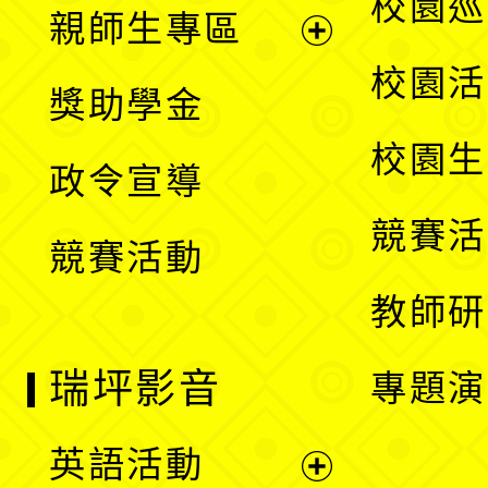
展
校園巡
親師生專區
單
開
展
校園活
獎助學金
選
開
校園生
政令宣導
單
選
競賽活
競賽活動
單
教師研
瑞坪影音
專題演
英語活動