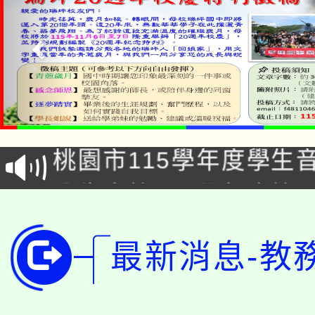
公告本校115學年度第1
「2026金融保險知識
代理(課)教師甄選結果(
桃園市115學年度學生
車」活動
公告本校115學年度第
生本土語及新住民語歌
公告本校115學年度第
代理(課)教師甄選結果(
最新消息-教
轉知中國文化大學推廣
代理(課)教師甄選結果(
轉知苗栗縣政府辦理11
《TA101》溝通分析