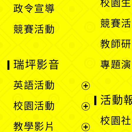
校園生
政令宣導
單
選
競賽活
競賽活動
單
教師研
瑞坪影音
專題演
英語活動
展
活動
校園活動
開
展
校園社
教學影片