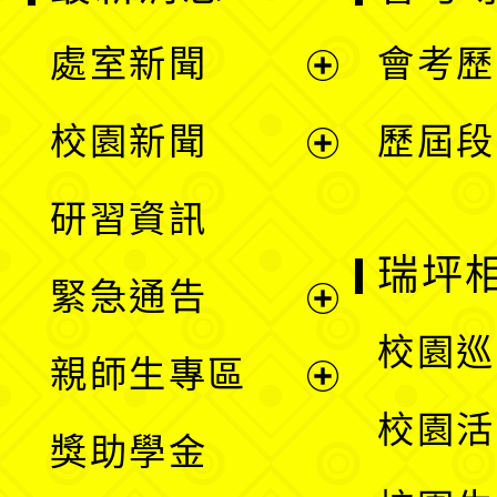
處室新聞
會考歷
展
校園新聞
歷屆段
開
展
研習資訊
選
開
瑞坪
緊急通告
單
選
展
校園巡
親師生專區
單
開
展
校園活
獎助學金
選
開