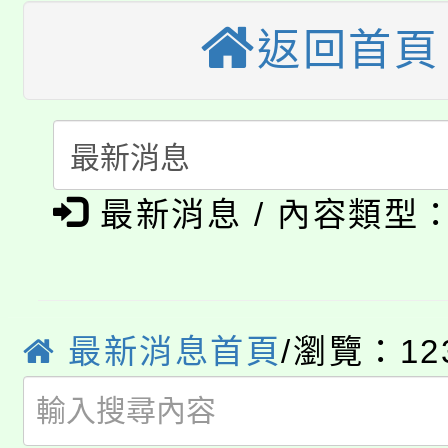
大溪自造教育及科技中心
返回首頁
份教師增能研習
半價優惠，詳情可洽有
淨零綠生活教案入校路
份教師研習
者。
115年食農教育專業人
會
「本色祭」8/29、30
程
最新消息 / 內容類型
8/21下午1時於龍潭區
場熱烈登場!
YOUNG桃局內行報名
徵才活動。
8月14至27日，桃園
局官網。
最新消息首頁
/瀏覽：12
115年桃園市運動會8/1
開!
桃園市低收入戶享有免