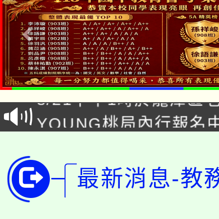
「本色祭」8/29、30
8/21下午1時於龍潭區
場熱烈登場!
YOUNG桃局內行報名
徵才活動。
8月14至27日，桃園
局官網。
115年桃園市運動會8/1
開!
最新消息-教
桃園市低收入戶享有免
田徑場及游泳池舉行。
大園自造教育及科技中心
視費優惠，中低收入戶