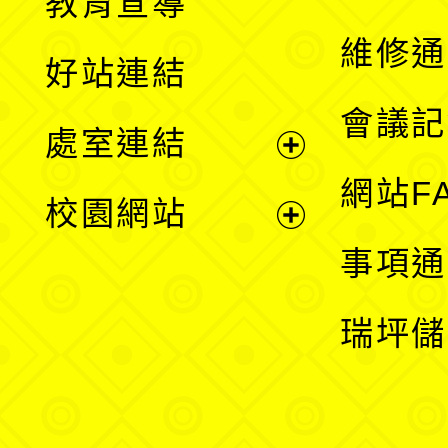
教育宣導
開
維修通
好站連結
選
會議記
處室連結
單
展
網站F
校園網站
開
展
事項通
選
開
瑞坪儲
單
選
單