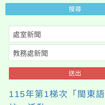
田徑場及游泳池舉行。
搜尋
大園自造教育及科技中心
視費優惠，中低收入戶
大溪自造教育及科技中心
份教師增能研習
半價優惠，詳情可洽有
淨零綠生活教案入校路
份教師研習
者。
115年食農教育專業人
會
程
送出
115年第1梯次「閩東