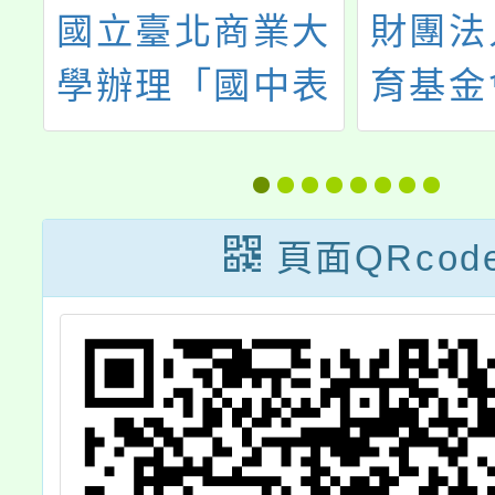
藝
國立臺北商業大
財團法
系
學辦理「國中表
育基金
賞
演藝術適性教學
英語實
」
教材研發實驗計
語教學
畫」
課
頁面QRcod