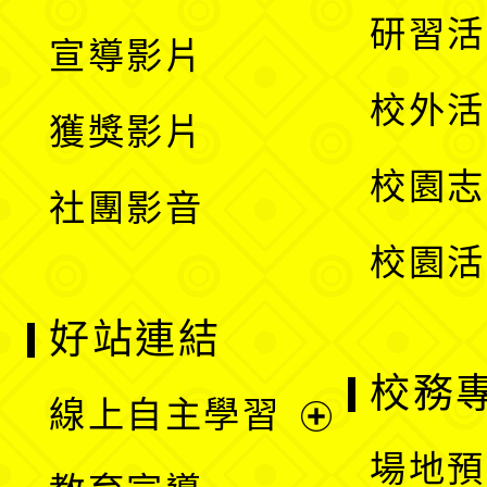
選
開
展
研習活
宣導影片
單
選
開
校外活
獲獎影片
單
選
校園志
社團影音
單
校園活
好站連結
校務
線上自主學習
展
場地預