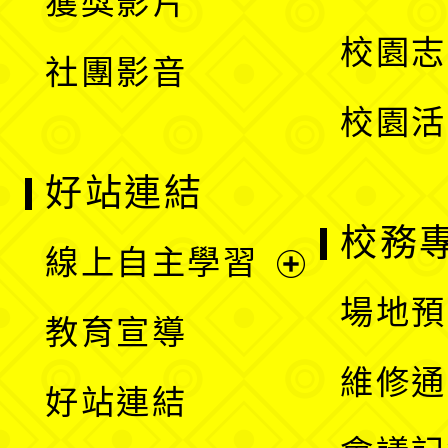
獲獎影片
單
選
校園志
社團影音
單
校園活
好站連結
校務
線上自主學習
展
場地預
教育宣導
開
維修通
好站連結
選