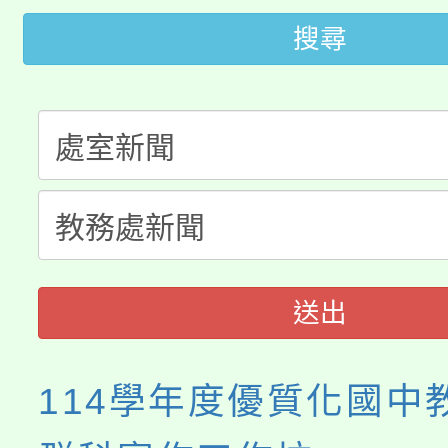
桃園市低收入戶享有免
田徑場及游泳池舉行。
搜尋
大園自造教育及科技中心
視費優惠，中低收入戶
大溪自造教育及科技中心
份教師增能研習
半價優惠，詳情可洽有
淨零綠生活教案入校路
份教師研習
者。
115年食農教育專業人
會
程
送出
114學年度優質化國中