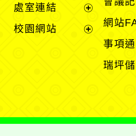
會議記
處室連結
單
展
網站F
校園網站
開
展
事項通
選
開
瑞坪儲
單
選
單