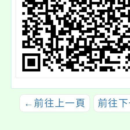
←
前往上一頁
前往下