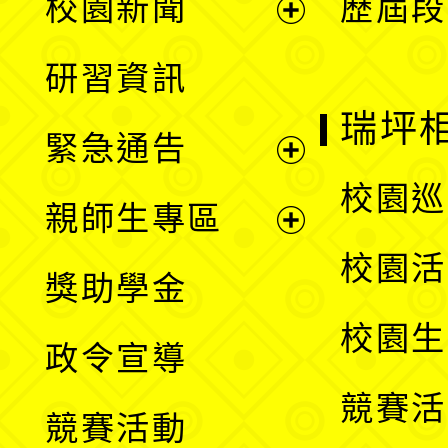
校園新聞
歷屆段
開
展
研習資訊
選
開
瑞坪
緊急通告
單
選
展
校園巡
親師生專區
單
開
展
校園活
獎助學金
選
開
校園生
政令宣導
單
選
競賽活
競賽活動
單