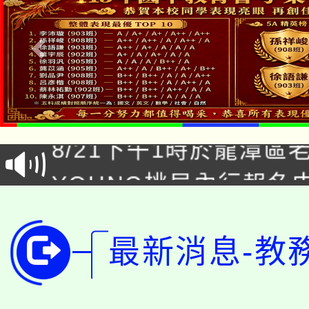
「本色祭」8/29、30
8/21下午1時於龍潭區
場熱烈登場!
YOUNG桃局內行報名
徵才活動。
8月14至27日，桃園
局官網。
115年桃園市運動會8/1
最新消息-教
開!
桃園市低收入戶享有免
田徑場及游泳池舉行。