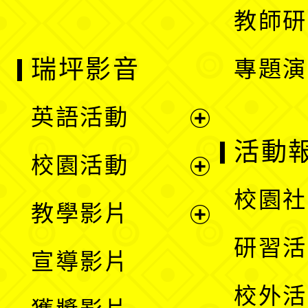
教師研
瑞坪影音
專題演
英語活動
展
活動
校園活動
開
展
校園社
教學影片
選
開
展
研習活
宣導影片
單
選
開
校外活