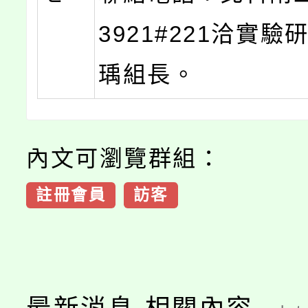
3921#221洽實
瑀組長。
內文可瀏覽群組：
註冊會員
訪客