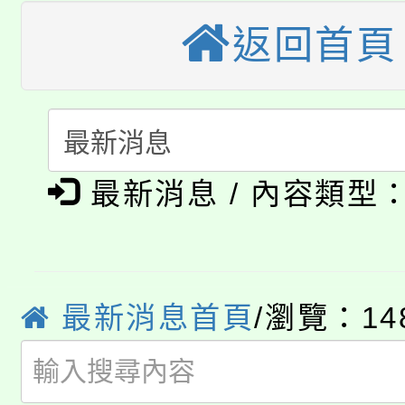
大園自造教育及科技中心
視費優惠，中低收入戶
返回首頁
大溪自造教育及科技中心
份教師增能研習
半價優惠，詳情可洽有
淨零綠生活教案入校路
份教師研習
者。
115年食農教育專業人
會
「本色祭」8/29、30
程
最新消息 / 內容類型
8/21下午1時於龍潭區
場熱烈登場!
YOUNG桃局內行報名
徵才活動。
最新消息首頁
/瀏覽：14
8月14至27日，桃園
局官網。
115年桃園市運動會8/1
開!