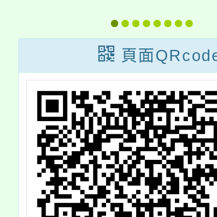
雙
基準工作坊」
際講座
習
（高雄場次）
光：亞
的糖業
頁面QRcod
域