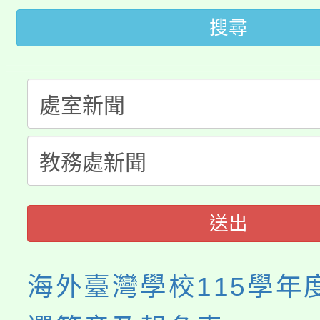
「2026金融保險知識
代理(課)教師甄選結果(
搜尋
桃園市115學年度學生
車」活動
公告本校115學年度第
生本土語及新住民語歌
公告本校115學年度第
代理(課)教師甄選結果(
轉知中國文化大學推廣
代理(課)教師甄選結果(
《TA101》溝通分析
送出
程，歡迎學生輔導中心
心理、諮商輔導、社會
海外臺灣學校115學年