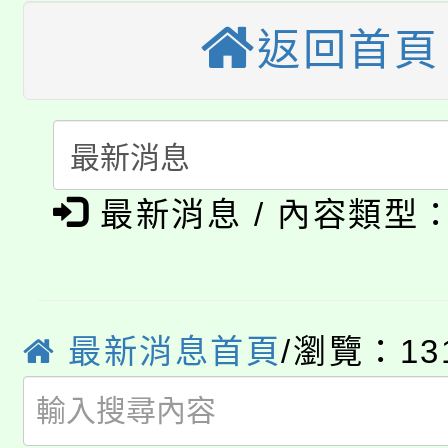
桃園市115學年度學生
車」活動
返回首頁
公告本校115學年度第
生本土語及新住民語歌
公告本校115學年度第
代理(課)教師甄選結果(
轉知中國文化大學推廣
代理(課)教師甄選結果(
最新消息 / 內容類型
淨零綠生活教案入校路
《TA101》溝通分析
115年食農教育專業人
會
程，歡迎學生輔導中心
學期銜接期間理賠案件
程
心理、諮商輔導、社會
最新消息首頁
/瀏覽：13
淨零綠領人才培育課程
學籍身 分審查程序及
系所師生報名參加。
公告本校115學年度第1
版