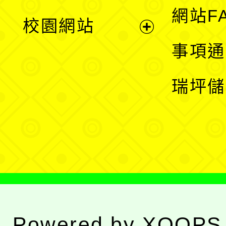
展
網站F
校園網站
開
展
事項通
選
開
瑞坪儲
單
選
單
Powered by
XOOPS