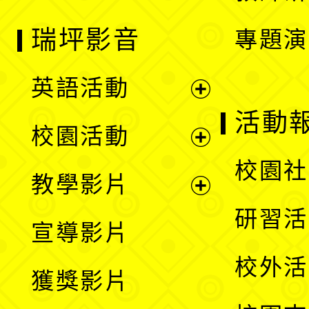
瑞坪影音
專題演
英語活動
展
活動
校園活動
開
展
校園社
教學影片
選
開
展
研習活
宣導影片
單
選
開
校外活
獲獎影片
單
選