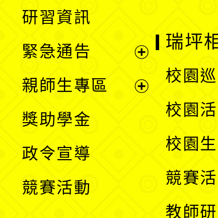
展
研習資訊
選
開
瑞坪
緊急通告
單
選
展
校園巡
親師生專區
單
開
展
校園活
獎助學金
選
開
校園生
政令宣導
單
選
競賽活
競賽活動
單
教師研