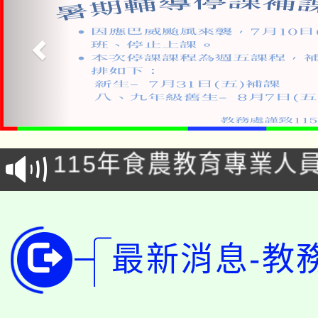
淨零綠生活教案入校路
115年食農教育專業人
會
學期銜接期間理賠案件
程
淨零綠領人才培育課程
學籍身 分審查程序及
最新消息-教
公告本校115學年度第1
版
「2026金融保險知識
代理(課)教師甄選結果(