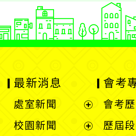
最新消息
會考
處室新聞
會考歷
展
校園新聞
歷屆段
開