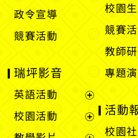
開
校園生
政令宣導
單
選
競賽活
競賽活動
單
教師研
瑞坪影音
專題演
英語活動
展
活動
校園活動
開
展
校園社
教學影片