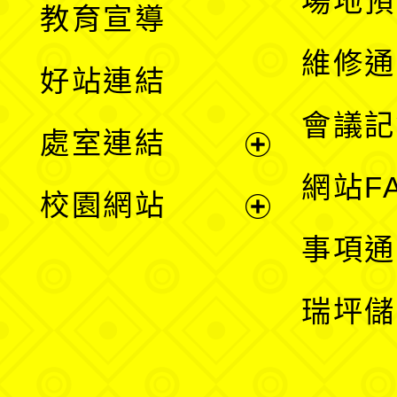
場地預
教育宣導
開
維修通
好站連結
選
會議記
處室連結
單
展
網站F
校園網站
開
展
事項通
選
開
瑞坪儲
單
選