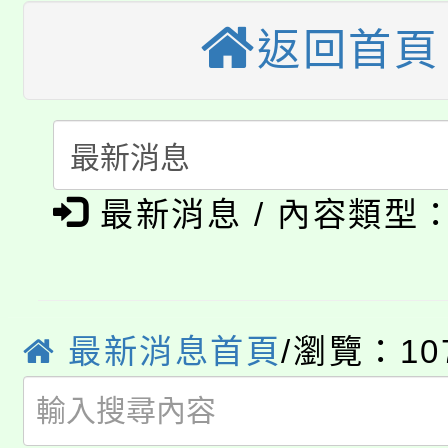
生本土語及新住民語歌
返回首頁
公告本校115學年度第
代理(課)教師甄選結果(
轉知中國文化大學推廣
代理(課)教師甄選結果(
淨零綠生活教案入校路
《TA101》溝通分析
115年食農教育專業人
會
程，歡迎學生輔導中心
最新消息 / 內容類型
學期銜接期間理賠案件
程
心理、諮商輔導、社會
淨零綠領人才培育課程
學籍身 分審查程序及
系所師生報名參加。
公告本校115學年度第1
最新消息首頁
/瀏覽：10
版
「2026金融保險知識
代理(課)教師甄選結果(
桃園市115學年度學生