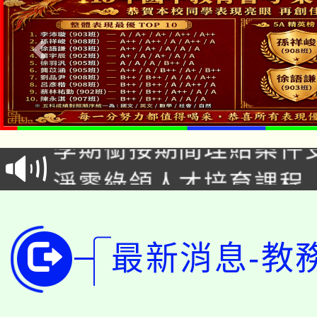
淨零綠生活教案入校路
115年食農教育專業人
會
學期銜接期間理賠案件
程
淨零綠領人才培育課程
學籍身 分審查程序及
公告本校115學年度第1
版
「2026金融保險知識
代理(課)教師甄選結果(
最新消息-教
桃園市115學年度學生
車」活動
公告本校115學年度第