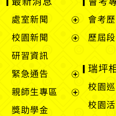
最新消息
會考
處室新聞
會考歷
展
校園新聞
歷屆段
開
展
研習資訊
選
開
瑞坪
緊急通告
單
選
展
校園巡
親師生專區
單
開
展
校園活
獎助學金
選