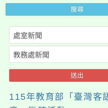
車」活動
搜尋
公告本校115學年度第
生本土語及新住民語歌
公告本校115學年度第
代理(課)教師甄選結果(
轉知中國文化大學推廣
代理(課)教師甄選結果(
《TA101》溝通分析
程，歡迎學生輔導中心
送出
心理、諮商輔導、社會
系所師生報名參加。
115年教育部「臺灣客