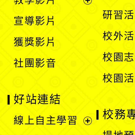
選
開
展
研習活
宣導影片
單
選
開
校外活
獲獎影片
單
選
校園志
社團影音
單
校園活
好站連結
校務
線上自主學習
展