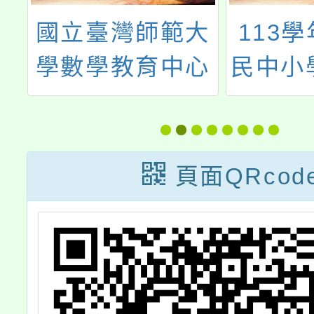
訓
國立臺灣師範大
113
全
學數學教育中心
民中小
、
辦理「體驗式數
閩東語
學學習：教師研
學計畫
習暨校園申請說
頁面QRcod
明會」