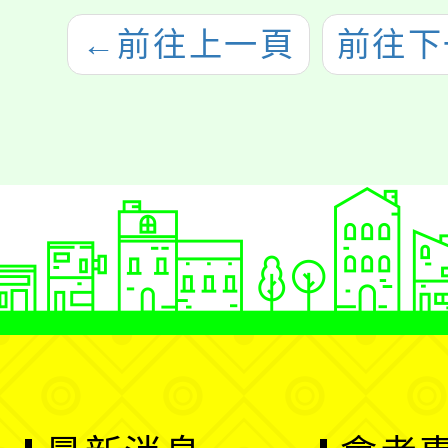
←
前往上一頁
前往下