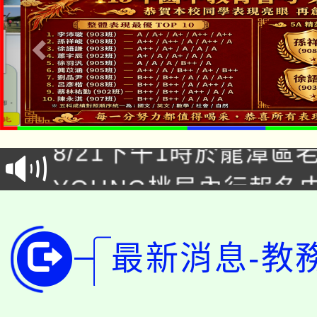
「本色祭」8/29、30
8/21下午1時於龍潭區
場熱烈登場!
YOUNG桃局內行報名
徵才活動。
8月14至27日，桃園
局官網。
115年桃園市運動會8/1
最新消息-教
開!
桃園市低收入戶享有免
田徑場及游泳池舉行。