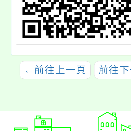
←
前往上一頁
前往下