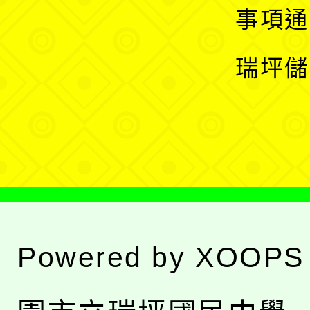
開
展
事項通
選
開
瑞坪儲
單
選
單
Powered by
XOOPS