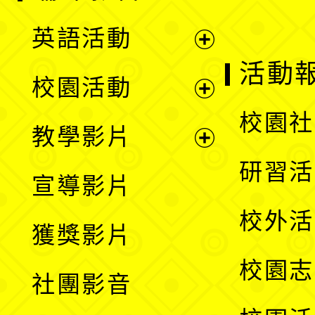
英語活動
展
活動
校園活動
開
展
校園社
教學影片
選
開
展
研習活
宣導影片
單
選
開
校外活
獲獎影片
單
選
校園志
社團影音
單