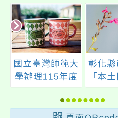
培
國立臺灣師範大
彰化縣
討
學辦理115年度
「本土
「中小學國際教
悅，玩
育課程領導者實
育力-2
作工作坊」
縣課程
頁面QRcod