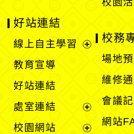
校園活
好站連結
校務
線上自主學習
展
場地預
教育宣導
開
維修通
好站連結
選
會議記
處室連結
單
展
網站F
校園網站