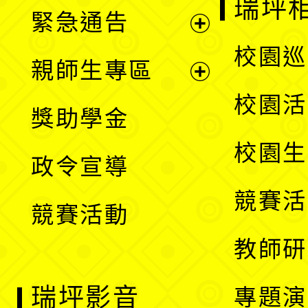
瑞坪
緊急通告
單
選
展
校園巡
親師生專區
單
開
展
校園活
獎助學金
選
開
校園生
政令宣導
單
選
競賽活
競賽活動
單
教師研
瑞坪影音
專題演