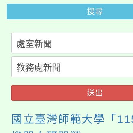
桃園市低收入戶享有免
田徑場及游泳池舉行。
搜尋
大園自造教育及科技中心
視費優惠，中低收入戶
大溪自造教育及科技中心
份教師增能研習
半價優惠，詳情可洽有
淨零綠生活教案入校路
份教師研習
者。
115年食農教育專業人
會
程
送出
國立臺灣師範大學「11