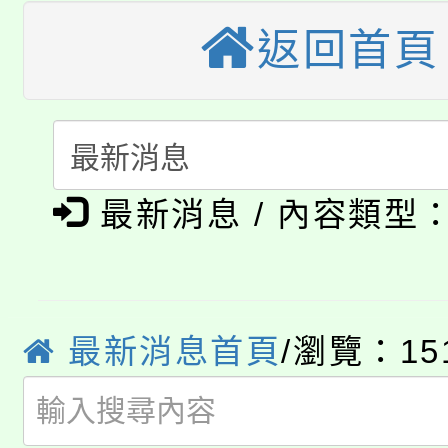
大園自造教育及科技中心
視費優惠，中低收入戶
返回首頁
大溪自造教育及科技中心
份教師增能研習
半價優惠，詳情可洽有
淨零綠生活教案入校路
份教師研習
者。
115年食農教育專業人
會
「本色祭」8/29、30
程
最新消息 / 內容類型
8/21下午1時於龍潭區
場熱烈登場!
YOUNG桃局內行報名
徵才活動。
最新消息首頁
/瀏覽：15
8月14至27日，桃園
局官網。
115年桃園市運動會8/1
開!