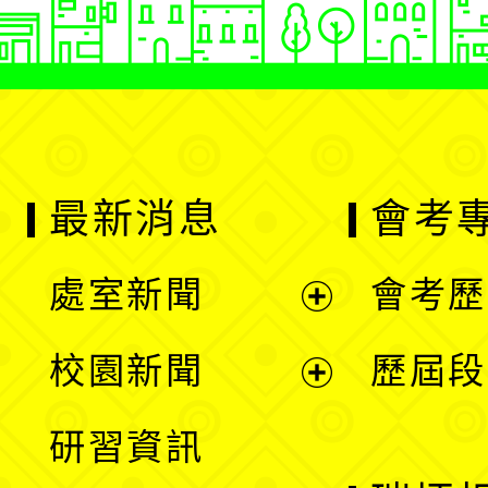
最新消息
會考
處室新聞
會考歷
展
校園新聞
歷屆段
開
展
研習資訊
選
開