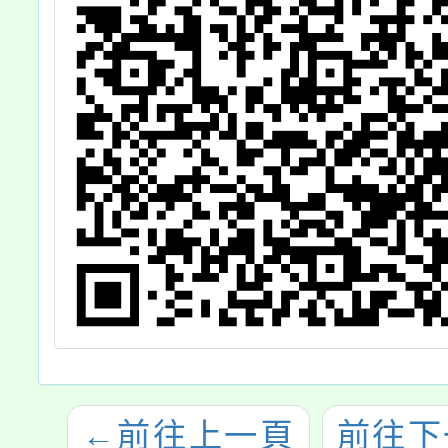
←
前往上一頁
前往下