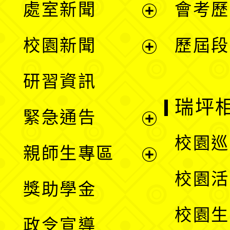
處室新聞
會考歷
展
校園新聞
歷屆段
開
展
研習資訊
選
開
瑞坪
緊急通告
單
選
展
校園巡
親師生專區
單
開
展
校園活
獎助學金
選
開
校園生
政令宣導
單