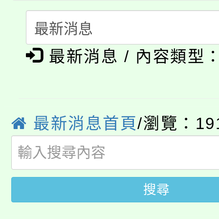
份教師研習
者。
115年食農教育專業人
會
「本色祭」8/29、30
程
最新消息 / 內容類型
8/21下午1時於龍潭區
場熱烈登場!
YOUNG桃局內行報名
徵才活動。
8月14至27日，桃園
最新消息首頁
/瀏覽：19
局官網。
115年桃園市運動會8/1
開!
桃園市低收入戶享有免
田徑場及游泳池舉行。
搜尋
大園自造教育及科技中心
視費優惠，中低收入戶
大溪自造教育及科技中心