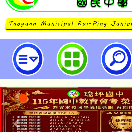
114學年度桃園輔導團藝術分團-跨
位融入漫畫》初階班_視覺藝術組-
民中學