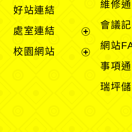
維修通
好站連結
選
會議記
處室連結
單
展
網站F
校園網站
開
展
事項通
選
開
瑞坪儲
單
選
單