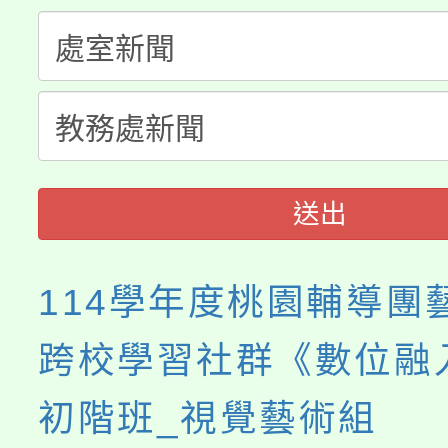
份教師增能研習
半價優惠，詳情可洽有
淨零綠生活教案入校路
份教師研習
者。
115年食農教育專業人
會
程
送出
114學年度桃園輔導團
跨校學習社群《數位融
初階班_視覺藝術組