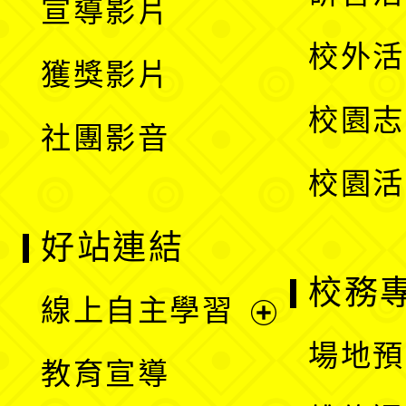
宣導影片
單
選
開
校外活
獲獎影片
單
選
校園志
社團影音
單
校園活
好站連結
校務
線上自主學習
展
場地預
教育宣導
開