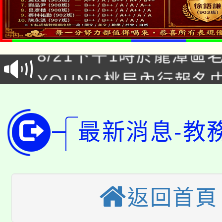
「本色祭」8/29、30
8/21下午1時於龍潭區
場熱烈登場!
YOUNG桃局內行報名
徵才活動。
8月14至27日，桃園
局官網。
115年桃園市運動會8/1
開!
最新消息-教
桃園市低收入戶享有免
田徑場及游泳池舉行。
大園自造教育及科技中心
視費優惠，中低收入戶
返回首頁
大溪自造教育及科技中心
份教師增能研習
半價優惠，詳情可洽有
淨零綠生活教案入校路