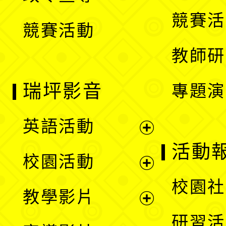
選
競賽活
競賽活動
單
教師研
瑞坪影音
專題演
英語活動
展
活動
校園活動
開
展
校園社
教學影片
選
開
展
研習活