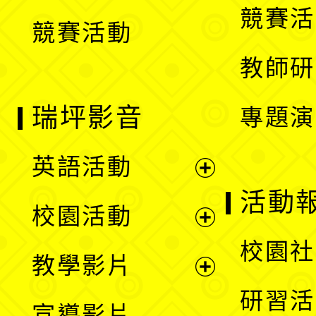
競賽活
競賽活動
單
教師研
瑞坪影音
專題演
英語活動
展
活動
校園活動
開
展
校園社
教學影片
選
開
展
研習活
宣導影片