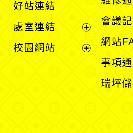
維修通
好站連結
選
會議記
處室連結
單
展
網站F
校園網站
開
展
事項通
選
開
瑞坪儲
單
選
單