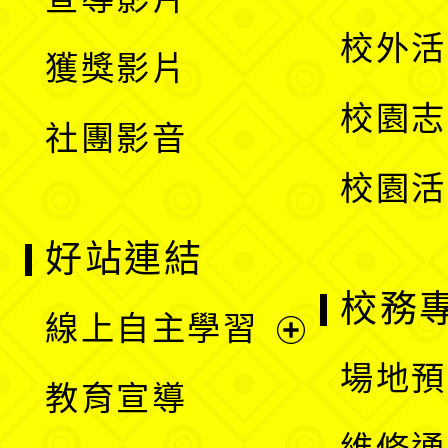
單
選
開
校外活
獲獎影片
單
選
校園志
社團影音
單
校園活
好站連結
校務
線上自主學習
展
場地預
教育宣導
開