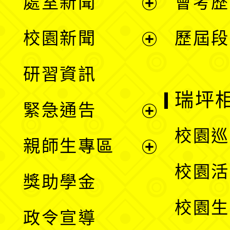
處室新聞
會考歷
展
校園新聞
歷屆段
開
展
研習資訊
選
開
瑞坪
緊急通告
單
選
展
校園巡
親師生專區
單
開
展
校園活
獎助學金
選
開
校園生
政令宣導
單
選