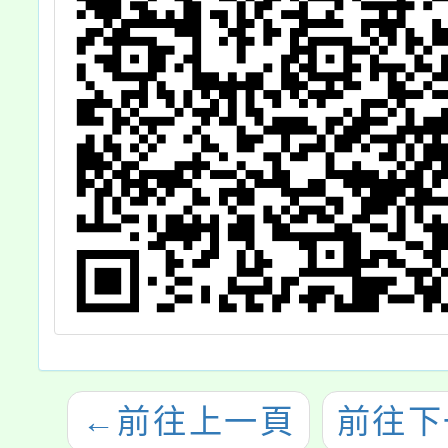
←
前往上一頁
前往下