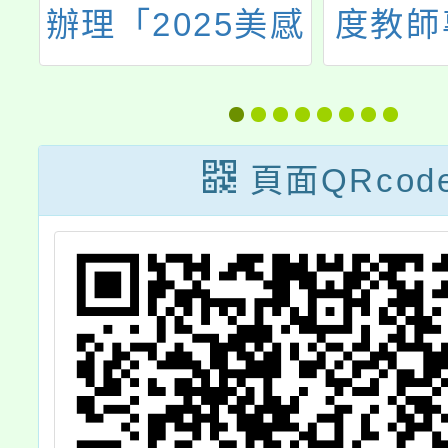
國
辦理「2025美感
度教師
與
教育國際論壇」
實踐方
客
業回饋
」
2-4
頁面QRcod
務