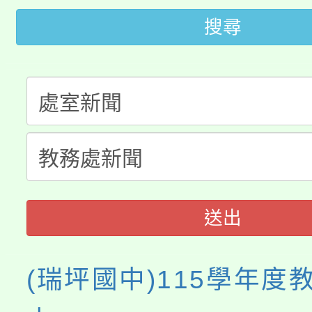
桃園市低收入戶享有免
田徑場及游泳池舉行。
搜尋
大園自造教育及科技中心
視費優惠，中低收入戶
大溪自造教育及科技中心
份教師增能研習
半價優惠，詳情可洽有
淨零綠生活教案入校路
份教師研習
者。
115年食農教育專業人
會
程
送出
(瑞坪國中)115學年度