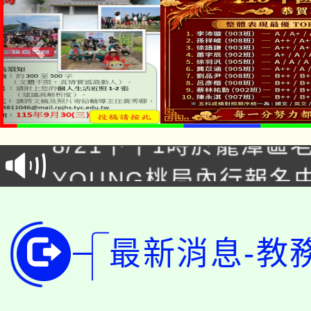
「本色祭」8/29、30
8/21下午1時於龍潭區
場熱烈登場!
YOUNG桃局內行報名
徵才活動。
8月14至27日，桃園
局官網。
115年桃園市運動會8/1
開!
最新消息-教
桃園市低收入戶享有免
田徑場及游泳池舉行。
大園自造教育及科技中心