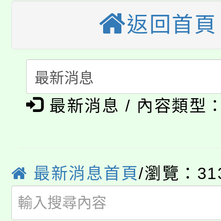
視費優惠，中低收入戶
返回首頁
大溪自造教育及科技中心
份教師增能研習
半價優惠，詳情可洽有
淨零綠生活教案入校路
份教師研習
者。
115年食農教育專業人
會
「本色祭」8/29、30
程
最新消息 / 內容類型
8/21下午1時於龍潭區
場熱烈登場!
YOUNG桃局內行報名
徵才活動。
8月14至27日，桃園
最新消息首頁
/瀏覽：31
局官網。
115年桃園市運動會8/1
開!