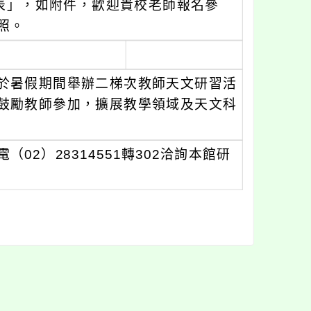
課表」，如附件，歡迎貴校老師報名參
照。
於暑假期間舉辦二梯次教師天文研習活
鼓勵教師參加，擴展教學領域及天文科
2）28314551轉302洽詢本館研