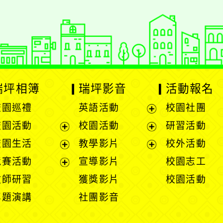
瑞坪相簿
瑞坪影音
活動報名
校園巡禮
英語活動
校園社團
展
校園活動
校園活動
研習活動
開
展
展
校園生活
教學影片
校外活動
選
開
開
展
展
競賽活動
宣導影片
校園志工
單
選
選
開
開
展
教師研習
獲獎影片
校園活動
單
單
選
選
開
專題演講
社團影音
單
單
選
單