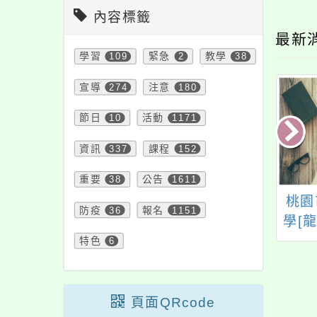
內容標籤
最新
學習
109
緊急
2
教學
38
宣導
274
注意
180
節日
10
活動
1171
資訊
337
課程
152
重要
38
公告
1611
24年暑期為中小學
「推動進修原住民族
桃園
防疫
36
報名
1151
職教師開設之「英
歷史正義與轉型正義
學[
增能」線上課程資
主題教學增能相關課
特色
6
訊
程計畫」－原轉巡講
團師資培訓（初階
班）
頁面QRcode