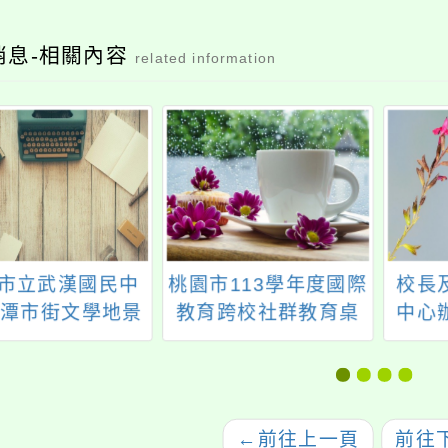
消息-相關內容
related information
市立武漢國民中
桃園市113學年度國際
校長
龍潭市街文學地景
教育跨校社群教育桌
中心
小旅行]
遊設計課程教師研習
教師
←
前往上一頁
前往