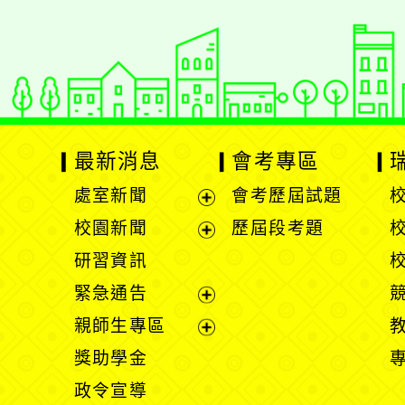
最新消息
會考專區
處室新聞
會考歷屆試題
展
校園新聞
歷屆段考題
開
展
研習資訊
選
開
緊急通告
單
選
展
親師生專區
單
開
展
獎助學金
選
開
政令宣導
單
選