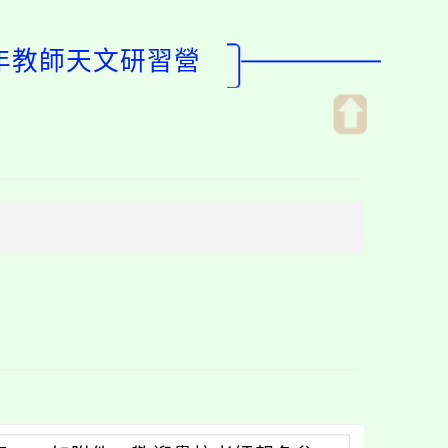
5年教師天文研習營
開
啟
上
方
區
塊