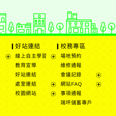
好站連結
校務專區
線上自主學習
場地預約
展
展
教育宣導
維修通報
開
開
好站連結
會議記錄
選
選
展
處室連結
網站FAQ
單
單
開
展
展
校園網站
事項通報
選
開
開
展
瑞坪儲蓄專戶
單
選
選
開
單
單
選