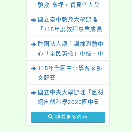
驗教 育裡，看見個人發
展的可能性」
國立臺中教育大學辦理
「115年度教師專業成長
研習—「夢的N次方」實
財團法人語言訓練測驗中
踐家論壇（中區臺中
心「全民英檢」中級、中
場）」
高級測驗
115年全國中小學客家藝
文競賽
國立中央大學辦理「因材
網自然科學2026國中暑
期課程」
觀看更多內容