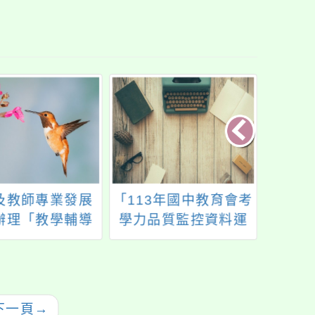
及教師專業發展
「113年國中教育會考
114
辦理「教學輔導
學力品質監控資料運
非山
換證暨回流研
用研習會」
合性計
習」
師
下一頁
→