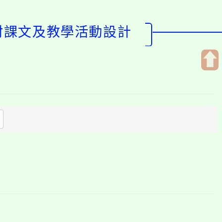
教材課文及教學活動設計
開
啟
上
方
區
塊