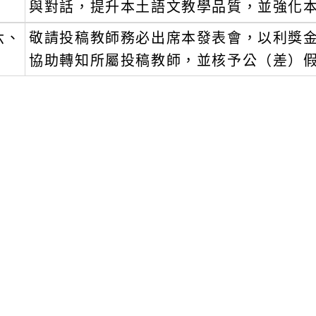
與對話，提升本土語文教學品質，並強化
六、
敬請投稿教師務必出席本發表會，以利獎
協助轉知所屬投稿教師，並核予公（差）
文可瀏覽群組：
註冊會員
訪客
新消息-相關內容
related information