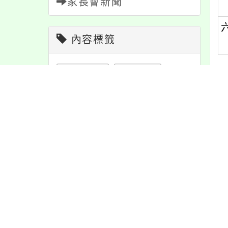
家長會新聞
內容標籤
報名
1151
學習
109
重要
38
活動
1171
內
緊急
2
教學
38
節日
10
最
注意
180
防疫
36
公告
1610
資訊
337
課程
151
宣導
274
特色
6