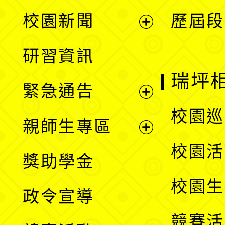
展
校園新聞
歷屆段
開
展
研習資訊
選
開
瑞坪
緊急通告
單
選
展
校園巡
親師生專區
單
開
展
校園活
獎助學金
選
開
校園生
政令宣導
單
選
競賽活