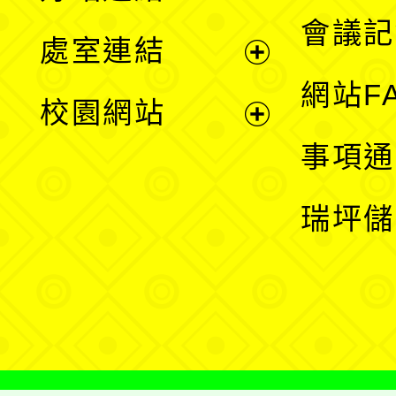
選
會議記
處室連結
單
展
網站F
校園網站
開
展
事項通
選
開
瑞坪儲
單
選
單