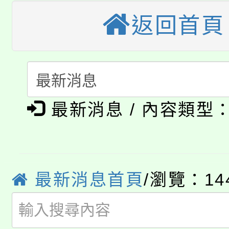
轉知苗栗縣政府辦理11
《TA101》溝通分析
返回首頁
桃園市115學年度學生
縣市「校園短影音徵選
程，歡迎學生輔導中心
「桃園市補助參觀特色
要點
門員」簡章及活動海報
心理、諮商輔導、社會
115年度「教育部表揚
展演活動實施計畫」
踴躍報名參加。
系所師生報名參加。
公告本校115學年度第1
義教育推展貢獻獎」
最新消息 / 內容類型
「2026金融保險知識
代理(課)教師甄選結果(
桃園市115學年度學生
車」活動
最新消息首頁
/瀏覽：14
公告本校115學年度第
生本土語及新住民語歌
公告本校115學年度第
代理(課)教師甄選結果(