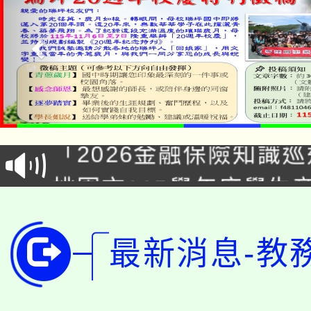
公告本校115學年度第1
「2026金融保險知識
代理(課)教師甄選結果(
桃園市115學年度學生
車」活動
公告本校115學年度第
生本土語及新住民語歌
公告本校115學年度第
最新消息-教
代理(課)教師甄選結果(
轉知中國文化大學推廣
代理(課)教師甄選結果(