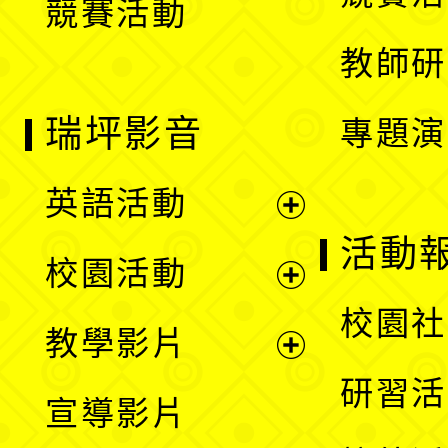
競賽活動
單
教師研
瑞坪影音
專題演
英語活動
展
活動
校園活動
開
展
校園社
教學影片
選
開
展
研習活
宣導影片
單
選
開