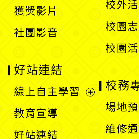
校外活
獲獎影片
單
選
校園志
社團影音
單
校園活
好站連結
校務
線上自主學習
展
場地預
教育宣導
開
維修通
好站連結